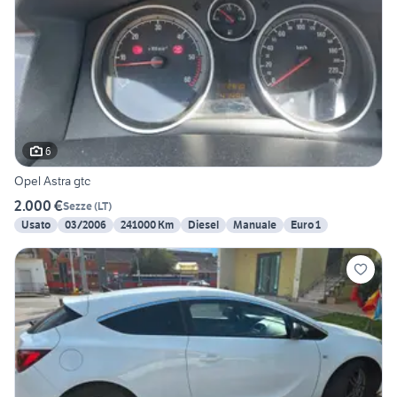
6
Opel Astra gtc
2.000 €
Sezze
(
LT
)
Usato
03/2006
241000 Km
Diesel
Manuale
Euro 1