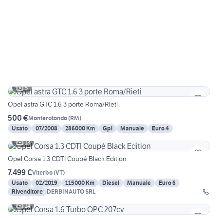
5
Opel astra GTC 1.6 3 porte Roma/Rieti
500 €
Monterotondo
(
RM
)
Usato
07/2008
286000 Km
Gpl
Manuale
Euro 4
13
Opel Corsa 1.3 CDTI Coupé Black Edition
7.499 €
Viterbo
(
VT
)
Usato
02/2019
115000 Km
Diesel
Manuale
Euro 6
Rivenditore
DERBINAUTO SRL
14