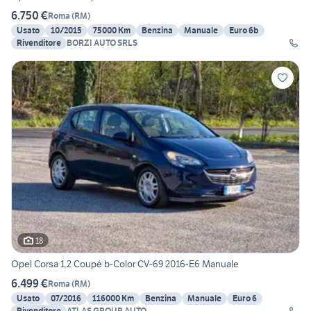
6.750 €
Roma
(
RM
)
Usato
10/2015
75000 Km
Benzina
Manuale
Euro 6b
Rivenditore
BORZI AUTO SRLS
18
Opel Corsa 1.2 Coupé b-Color CV-69 2016-E6 Manuale
6.499 €
Roma
(
RM
)
Usato
07/2016
116000 Km
Benzina
Manuale
Euro 6
Rivenditore
ATLAS GROUP AUTO