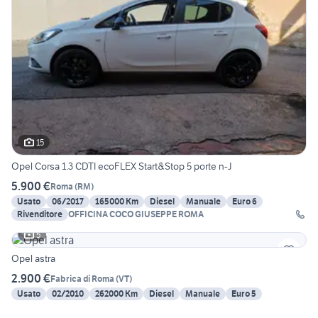
15
Opel Corsa 1.3 CDTI ecoFLEX Start&Stop 5 porte n-J
5.900 €
Roma
(
RM
)
Usato
06/2017
165000 Km
Diesel
Manuale
Euro 6
Rivenditore
OFFICINA COCO GIUSEPPE ROMA
5
Opel astra
2.900 €
Fabrica di Roma
(
VT
)
Usato
02/2010
262000 Km
Diesel
Manuale
Euro 5