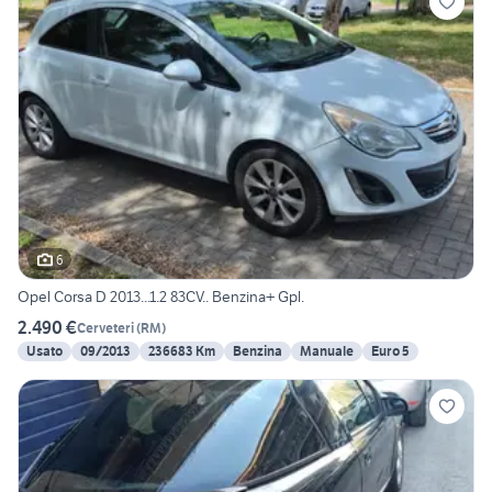
6
Opel Corsa D 2013...1.2 83CV.. Benzina+ Gpl.
2.490 €
Cerveteri
(
RM
)
Usato
09/2013
236683 Km
Benzina
Manuale
Euro 5