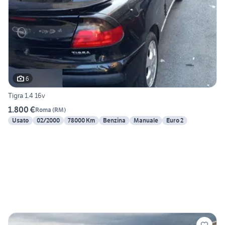
6
Tigra 1.4 16v
1.800 €
Roma
(
RM
)
Usato
02/2000
78000 Km
Benzina
Manuale
Euro 2