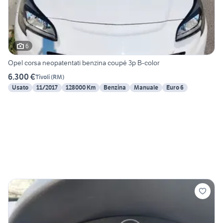
6
Opel corsa neopatentati benzina coupé 3p B-color
6.300 €
Tivoli
(
RM
)
Usato
11/2017
128000 Km
Benzina
Manuale
Euro 6