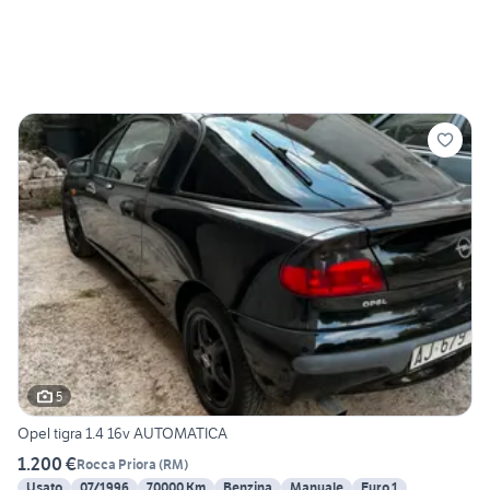
5
Opel tigra 1.4 16v AUTOMATICA
1.200 €
Rocca Priora
(
RM
)
Usato
07/1996
70000 Km
Benzina
Manuale
Euro 1