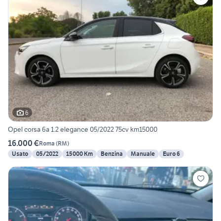
6
Opel corsa 6a 1.2 elegance 05/2022 75cv km15000
16.000 €
Roma
(
RM
)
Usato
05/2022
15000 Km
Benzina
Manuale
Euro 6