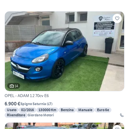
14
OPEL - ADAM 1.2 70cv E6
6.900 €
Spigno Saturnia
(
LT
)
Usato
02/2016
130000 Km
Benzina
Manuale
Euro 6e
Rivenditore
Giordano Motori