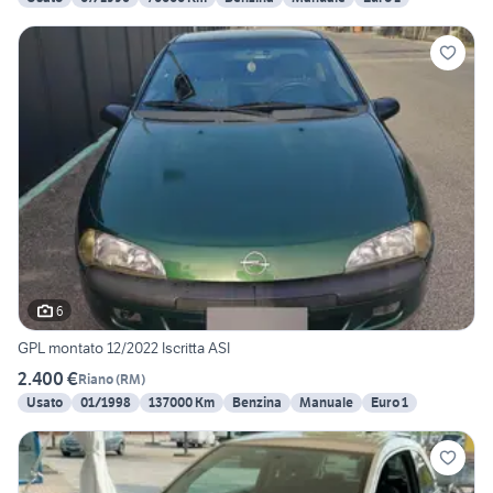
6
GPL montato 12/2022 Iscritta ASI
2.400 €
Riano
(
RM
)
Usato
01/1998
137000 Km
Benzina
Manuale
Euro 1