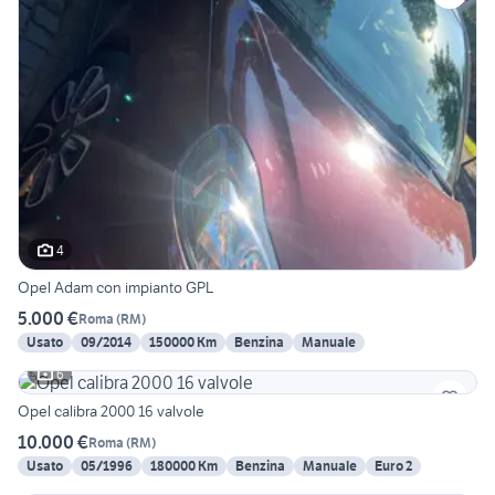
4
Opel Adam con impianto GPL
5.000 €
Roma
(
RM
)
Usato
09/2014
150000 Km
Benzina
Manuale
6
Opel calibra 2000 16 valvole
10.000 €
Roma
(
RM
)
Usato
05/1996
180000 Km
Benzina
Manuale
Euro 2