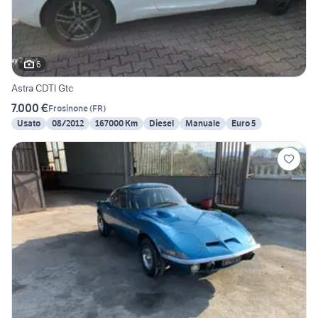
6
Astra CDTI Gtc
7.000 €
Frosinone
(
FR
)
Usato
08/2012
167000 Km
Diesel
Manuale
Euro 5