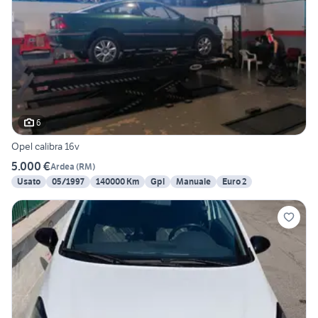
6
Opel calibra 16v
5.000 €
Ardea
(
RM
)
Usato
05/1997
140000 Km
Gpl
Manuale
Euro 2