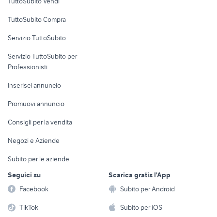
TuttoSubito Vendi
Uffici e Locali
TuttoSubito Compra
commerciali
Servizio TuttoSubito
elettronica
per la casa e la
sports e hobby
Servizio TuttoSubito per
persona
Informatica
Animali
Professionisti
Arredamento e
Console e
Accessori per
Casalinghi
Inserisci annuncio
Videogiochi
animali
Elettrodomestici
Promuovi annuncio
Audio/Video
Musica e Film
Giardino e Fai da te
Consigli per la vendita
Fotografia
Libri e Riviste
Abbigliamento e
Negozi e Aziende
Telefonia
Strumenti Musicali
Accessori
Subito per le aziende
Sports
Tutto per i bambini
Seguici su
Scarica gratis l'App
Biciclette
Facebook
Subito per Android
Collezionismo
TikTok
Subito per iOS