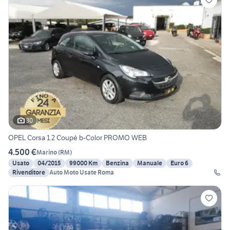
30
OPEL Corsa 1.2 Coupé b-Color PROMO WEB
4.500 €
Marino
(
RM
)
Usato
04/2015
99000 Km
Benzina
Manuale
Euro 6
Rivenditore
Auto Moto Usate Roma