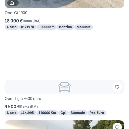
6
Opel Gt 1900
18.000 €
Roma
(
RM
)
Usato
01/1970
90000 Km
Benzina
Manuale
Opel Tigra 9500 euro
9.500 €
Roma
(
RM
)
Usato
11/1995
120000 Km
Gpl
Manuale
Pre-Euro