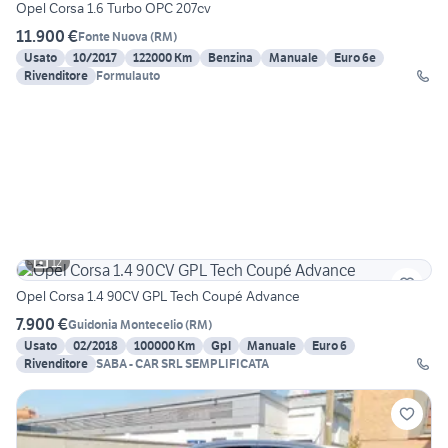
Opel Corsa 1.6 Turbo OPC 207cv
11.900 €
Fonte Nuova
(
RM
)
Usato
10/2017
122000 Km
Benzina
Manuale
Euro 6e
Rivenditore
Formulauto
12
Opel Corsa 1.4 90CV GPL Tech Coupé Advance
7.900 €
Guidonia Montecelio
(
RM
)
Usato
02/2018
100000 Km
Gpl
Manuale
Euro 6
Rivenditore
SABA - CAR SRL SEMPLIFICATA