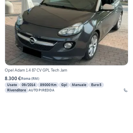
Opel Adam 1.4 87 CV GPL Tech Jam
8.300 €
Roma
(
RM
)
Usato
09/2014
89000 Km
Gpl
Manuale
Euro 5
Rivenditore
AUTO PIREDDA