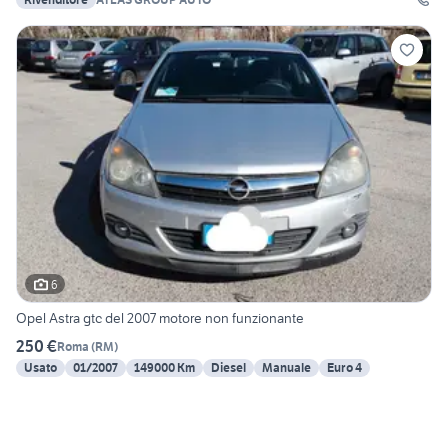
6
Opel Astra gtc del 2007 motore non funzionante
250 €
Roma
(
RM
)
Usato
01/2007
149000 Km
Diesel
Manuale
Euro 4