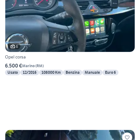
6
Opel corsa
6.500 €
Marino
(
RM
)
Usato
12/2016
108000 Km
Benzina
Manuale
Euro 6