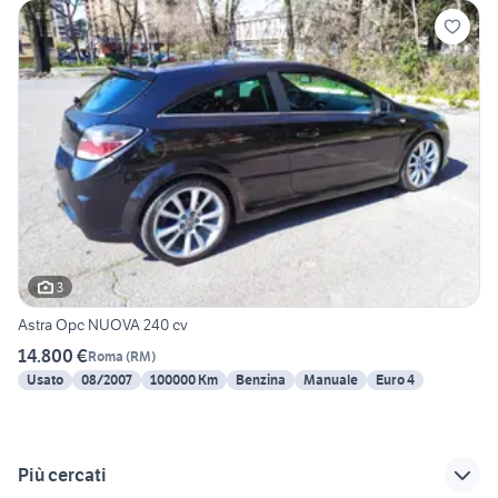
3
Astra Opc NUOVA 240 cv
14.800 €
Roma
(
RM
)
Usato
08/2007
100000 Km
Benzina
Manuale
Euro 4
Più cercati