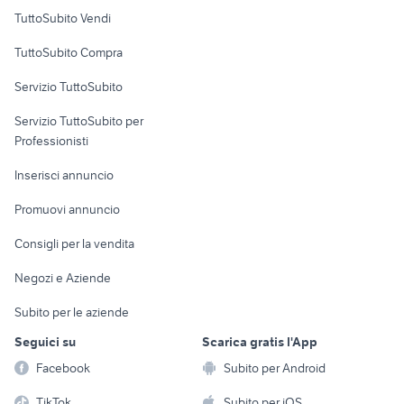
Case vacanza
TuttoSubito Vendi
Uffici e Locali
TuttoSubito Compra
commerciali
Servizio TuttoSubito
elettronica
per la casa e la
sports e hobby
Servizio TuttoSubito per
persona
Informatica
Animali
Professionisti
Arredamento e
Console e
Accessori per
Casalinghi
Inserisci annuncio
Videogiochi
animali
Elettrodomestici
Promuovi annuncio
Audio/Video
Musica e Film
Giardino e Fai da te
Consigli per la vendita
Fotografia
Libri e Riviste
Abbigliamento e
Negozi e Aziende
Telefonia
Strumenti Musicali
Accessori
Subito per le aziende
Sports
Tutto per i bambini
Seguici su
Scarica gratis l'App
Biciclette
Facebook
Subito per Android
Collezionismo
TikTok
Subito per iOS