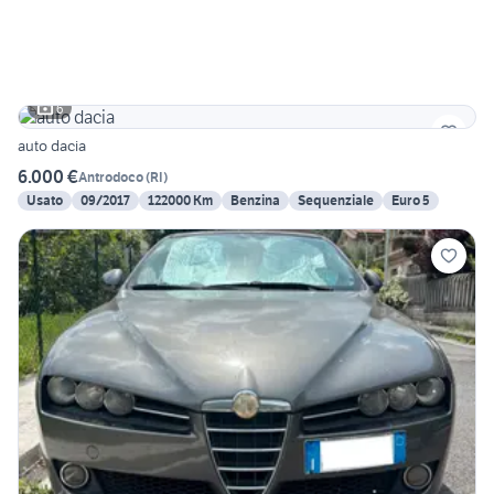
6
auto dacia
6.000 €
Antrodoco
(
RI
)
Usato
09/2017
122000 Km
Benzina
Sequenziale
Euro 5