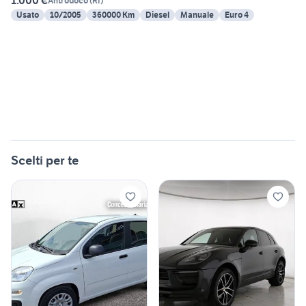
1.000 €
Antrodoco
(
RI
)
Usato
10/2005
360000 Km
Diesel
Manuale
Euro 4
Scelti per te