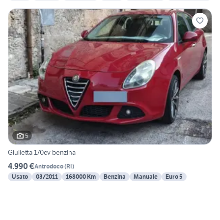
5
Giulietta 170cv benzina
4.990 €
Antrodoco
(
RI
)
Usato
03/2011
168000 Km
Benzina
Manuale
Euro 5