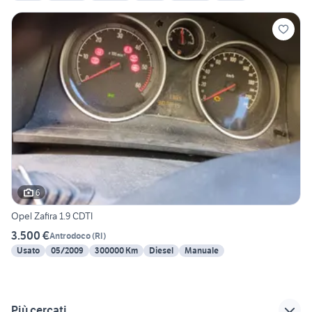
6
Opel Zafira 1.9 CDTI
3.500 €
Antrodoco
(
RI
)
Usato
05/2009
300000 Km
Diesel
Manuale
Più cercati