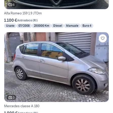
6
Alfa Romeo 159 1.9 JTDm
1.100 €
Antrodoco
(
RI
)
Usato
07/2008
250000 Km
Diesel
Manuale
Euro 4
3
Mercedes classe A 180