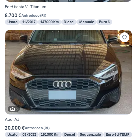
Ford fiesta VII Titanium
8.700 €
Antrodoco
(
RI
)
Usato
11/2017
147000 Km
Diesel
Manuale
Euro 6
6
Audi A3
20.000 €
Antrodoco
(
RI
)
Usato
03/2022
151000 Km
Diesel
Sequenziale
Euro 6d-TEMP