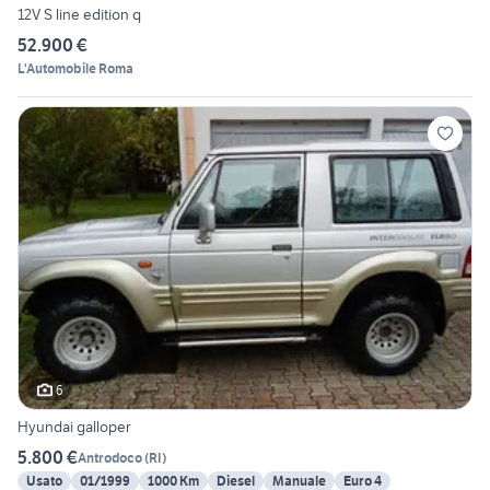
12V S line edition q
52.900 €
L'Automobile Roma
6
Hyundai galloper
5.800 €
Antrodoco
(
RI
)
Usato
01/1999
1000 Km
Diesel
Manuale
Euro 4