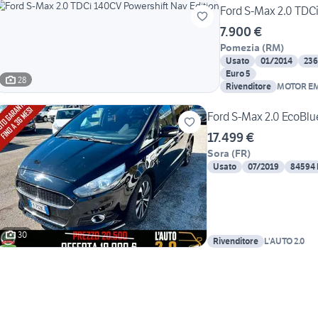
Ford S-Max 2.0 TDCi
7.900 €
Pomezia
(
RM
)
Usato
01/2014
23
Euro 5
28
Rivenditore
MOTOR E
Ford S-Max 2.0 EcoBlu
17.499 €
Sora
(
FR
)
Usato
07/2019
84594
30
Rivenditore
L'AUTO 2.0