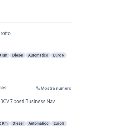
rotto
0 Km
Diesel
Automatico
Euro 6
Mostra numero
ORS
63CV 7 posti Business Nav
0 Km
Diesel
Automatico
Euro 5