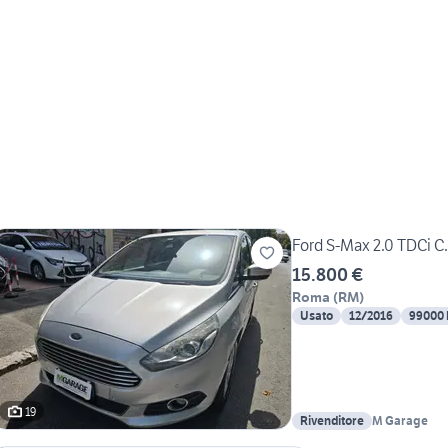
Ford S-Max 2.0 TDCi 
15.800 €
Roma
(
RM
)
Usato
12/2016
99000
19
Rivenditore
M Garage