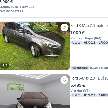
8.900 €
CIARRA AUTO - FORMULA
ENT MOBILE S.R.L.
Ford S-Max 2.0 motore 
7.000 €
Rocca di Papa
(
RM
)
Usato
08/2018
17000
7
Rivenditore
TOMMY MOT
Ford S-Max 2.0 TDCi 1
6.499 €
Viterbo
(
VT
)
Usato
05/2013
14000