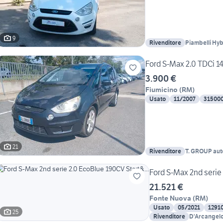
9
Rivenditore
Piambelli Hyb
Ford S-Max 2.0 TDCi 1
3.900 €
Fiumicino
(
RM
)
Usato
11/2007
31500
21
Rivenditore
T. GROUP aut
Ford S-Max 2nd serie 
21.521 €
Fonte Nuova
(
RM
)
Usato
05/2021
1291
25
Rivenditore
D'Arcangelo 