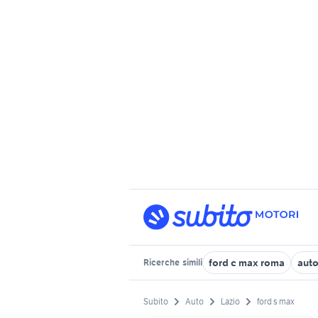
ford c max roma
auto
Ricerche
simili
Subito
Auto
Lazio
ford s max