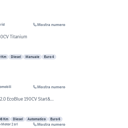
Mostra numero
rid
40CV Titanium
0 Km
Diesel
Manuale
Euro 4
Mostra numero
omobili
2.0 EcoBlue 190CV Start&...
08 Km
Diesel
Automatico
Euro 6
Mostra numero
Motor 2 srl