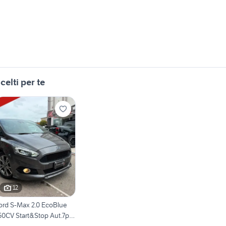
celti per te
12
ord S-Max 2.0 EcoBlue
50CV Start&Stop Aut.7p
T-