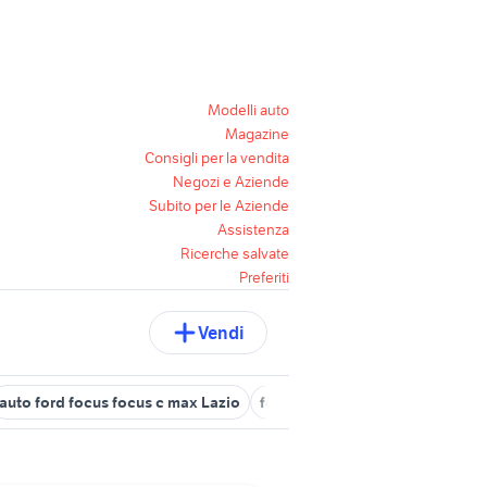
Modelli auto
Magazine
Consigli per la vendita
Negozi e Aziende
Subito per le Aziende
Assistenza
Ricerche salvate
Preferiti
Vendi
auto ford focus focus c max Lazio
ford kuga roma
ford focus s