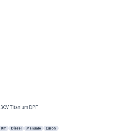
163CV Titanium DPF
0 Km
Diesel
Manuale
Euro 5