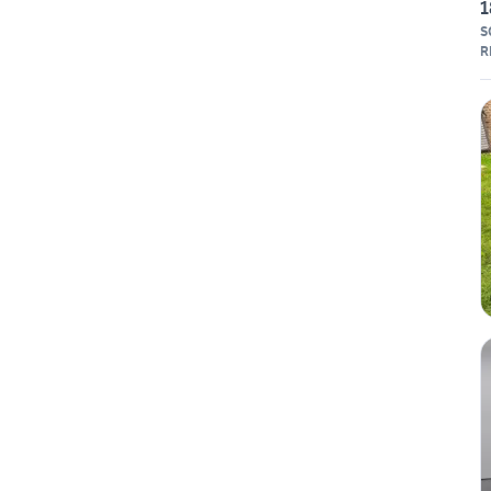
1
S
R