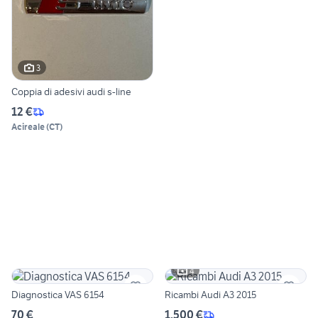
3
Coppia di adesivi audi s-line
12 €
Acireale
(
CT
)
4
Diagnostica VAS 6154
Ricambi Audi A3 2015
70 €
1.500 €