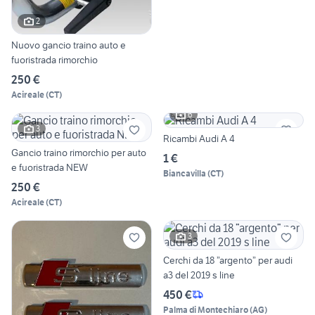
2
Nuovo gancio traino auto e
fuoristrada rimorchio
250 €
Acireale
(
CT
)
6
3
Ricambi Audi A 4
Gancio traino rimorchio per auto
1 €
e fuoristrada NEW
Biancavilla
(
CT
)
250 €
Acireale
(
CT
)
3
Cerchi da 18 ”argento” per audi
a3 del 2019 s line
450 €
Palma di Montechiaro
(
AG
)