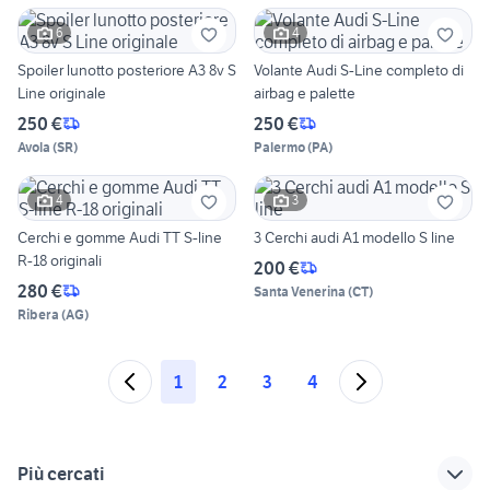
6
4
Spoiler lunotto posteriore A3 8v S
Volante Audi S-Line completo di
Line originale
airbag e palette
250 €
250 €
Avola
(
SR
)
Palermo
(
PA
)
4
3
Cerchi e gomme Audi TT S-line
3 Cerchi audi A1 modello S line
R-18 originali
200 €
280 €
Santa Venerina
(
CT
)
Ribera
(
AG
)
1
2
3
4
Più cercati