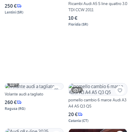
Ricambi Audi A5 S line quattro 3.0
250 €
TDI CCW 2011
Lentini
(
SR
)
10 €
Floridia
(
SR
)
5
4
Volante audi a tagliato
pomello cambio 6 marce Audi A3
260 €
A4 A5 Q3 Q5
Ragusa
(
RG
)
20 €
Catania
(
CT
)