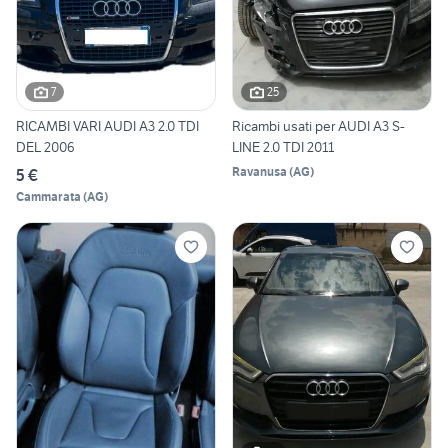
7
25
RICAMBI VARI AUDI A3 2.0 TDI
Ricambi usati per AUDI A3 S-
DEL 2006
LINE 2.0 TDI 2011
Ravanusa
(
AG
)
5 €
Cammarata
(
AG
)