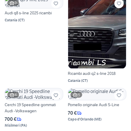
3
Audi q8 s-line 2025 ricambi
Catania
(
CT
)
2
Ricambi audi q2 s-line 2018
Catania
(
CT
)
6
5
Cerchi 19 Speedline gommati
Pomello originale Audi S-Line
Audi -Volkswagen
70 €
700 €
Capo d'Orlando
(
ME
)
Misilmeri
(
PA
)