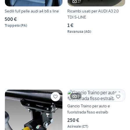
27
Sedili full pelle audi a4 b8 s line
Ricambi usati per AUDI A3 2.0
TDI S-LINE
500 €
1 €
Trappeto
(
PA
)
Ravanusa
(
AG
)
2
Gancio Traino per auto e
fuoristrada fisso estraib
250 €
Acireale
(
CT
)