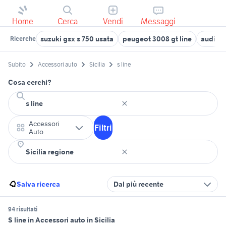
Home
Cerca
Vendi
Messaggi
suzuki gsx s 750 usata
peugeot 3008 gt line
audi a4
Ricerche
Subito
Accessori auto
Sicilia
s line
Cosa cerchi?
Accessori
Filtri
Auto
Salva ricerca
Dal più recente
94 risultati
S line in Accessori auto in Sicilia