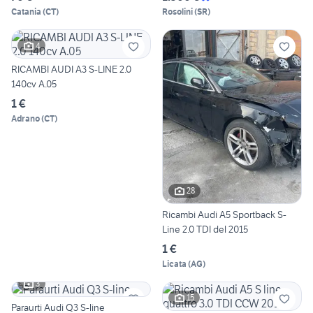
Catania
(
CT
)
Rosolini
(
SR
)
4
RICAMBI AUDI A3 S-LINE 2.0
140cv A.05
1 €
Adrano
(
CT
)
28
Ricambi Audi A5 Sportback S-
Line 2.0 TDI del 2015
1 €
Licata
(
AG
)
3
15
Paraurti Audi Q3 S-line