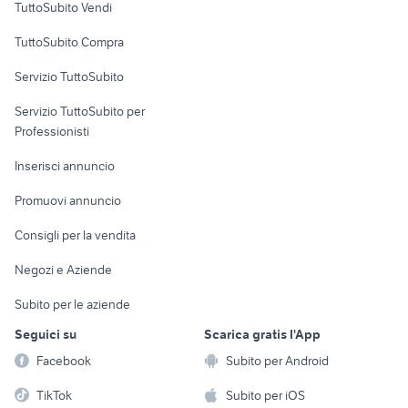
TuttoSubito Vendi
Uffici e Locali
TuttoSubito Compra
commerciali
Servizio TuttoSubito
elettronica
per la casa e la
sports e hobby
Servizio TuttoSubito per
persona
Informatica
Animali
Professionisti
Arredamento e
Console e
Accessori per
Casalinghi
Inserisci annuncio
Videogiochi
animali
Elettrodomestici
Promuovi annuncio
Audio/Video
Musica e Film
Giardino e Fai da te
Consigli per la vendita
Fotografia
Libri e Riviste
Abbigliamento e
Negozi e Aziende
Telefonia
Strumenti Musicali
Accessori
Subito per le aziende
Sports
Tutto per i bambini
Seguici su
Scarica gratis l'App
Biciclette
Facebook
Subito per Android
Collezionismo
TikTok
Subito per iOS