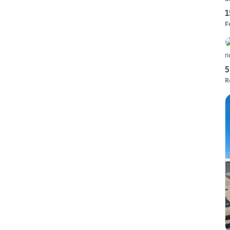
1
F
r
5
R