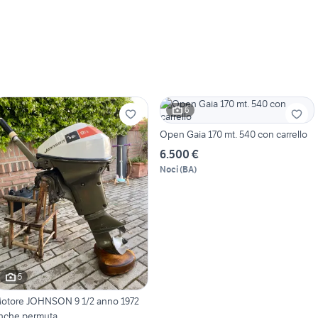
6
Open Gaia 170 mt. 540 con carrello
6.500 €
Noci
(
BA
)
5
otore JOHNSON 9 1/2 anno 1972
nche permuta