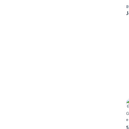
8
J
G
e
5