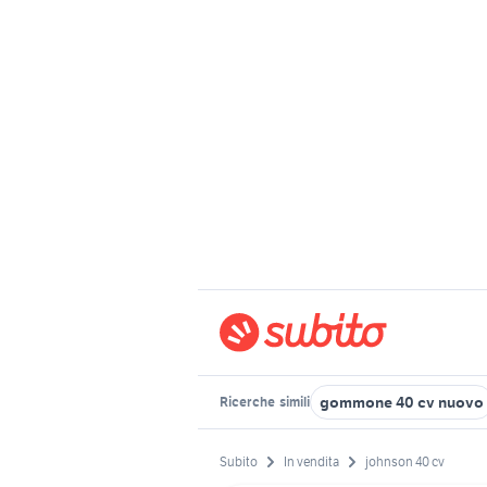
gommone 40 cv nuovo
Ricerche
simili
Subito
In vendita
johnson 40 cv