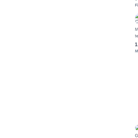
F
M
t
1
M
G