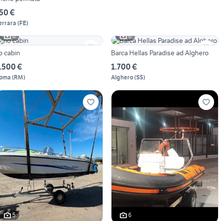
50 €
errara
(
FE
)
6
6
io cabin
Barca Hellas Paradise ad Alghero
.500 €
1.700 €
oma
(
RM
)
Alghero
(
SS
)
5
6