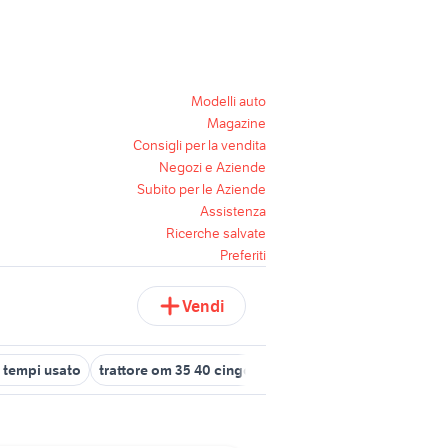
Modelli auto
Magazine
Consigli per la vendita
Negozi e Aziende
Subito per le Aziende
Assistenza
Ricerche salvate
Preferiti
Vendi
4 tempi usato
trattore om 35 40 cingolato
motore nanni diesel 40