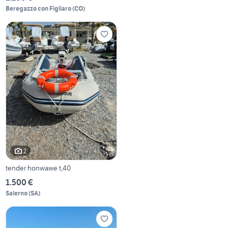
Beregazzo con Figliaro
(
CO
)
2
tender honwawe t,40
1.500 €
Salerno
(
SA
)