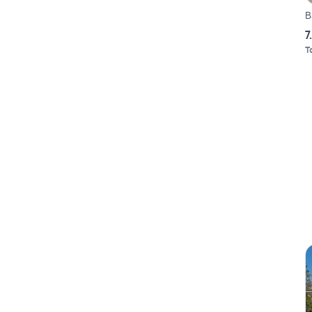
B
7
To