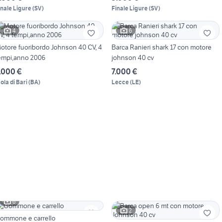
inale Ligure
(
SV
)
Finale Ligure
(
SV
)
4
6
otore fuoribordo Johnson 40 CV, 4
Barca Ranieri shark 17 con motore
empi,anno 2006
johnson 40 cv
.000 €
7.000 €
ola di Bari
(
BA
)
Lecce
(
LE
)
6
2
ommone e carrello