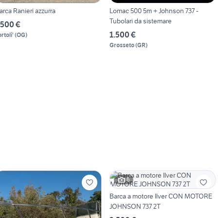
arca Ranieri azzurra
Lomac 500 5m + Johnson 737 -
Tubolari da sistemare
.500 €
1.500 €
rtoli'
(
OG
)
Grosseto
(
GR
)
6
Barca a motore Ilver CON MOTORE
JOHNSON 737 2T