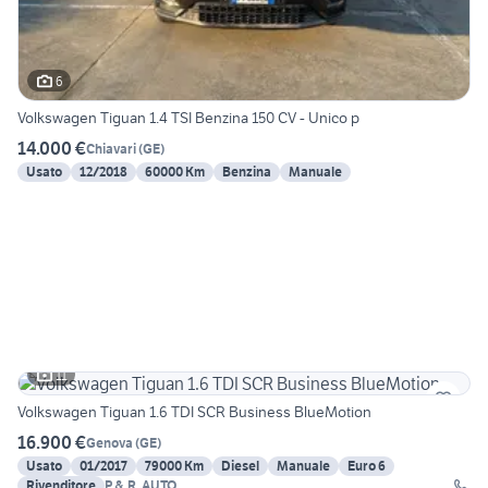
6
Volkswagen Tiguan 1.4 TSI Benzina 150 CV - Unico p
14.000 €
Chiavari
(
GE
)
Usato
12/2018
60000 Km
Benzina
Manuale
11
Volkswagen Tiguan 1.6 TDI SCR Business BlueMotion
16.900 €
Genova
(
GE
)
Usato
01/2017
79000 Km
Diesel
Manuale
Euro 6
Rivenditore
P.&.R. AUTO