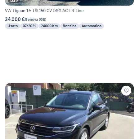
6
VW Tiguan 1.5 TSI 150 CV DSG ACT R-Line
34.000 €
Genova
(
GE
)
Usato
07/2021
24000 Km
Benzina
Automatico