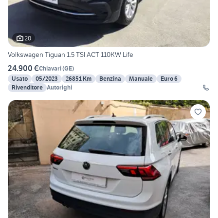
20
Volkswagen Tiguan 1.5 TSI ACT 110KW Life
24.900 €
Chiavari
(
GE
)
Usato
05/2023
26851 Km
Benzina
Manuale
Euro 6
Rivenditore
Autorighi