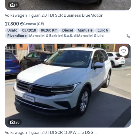
7
Volkswagen Tiguan 2.0 TDI SCR Business BlueMotion
17.800 €
Genova
(
GE
)
Usato
05/2018
86260 Km
Diesel
Manuale
Euro 6
Rivenditore
Marcolini & Barbieri S.a.S. di Marcolini Giulio
20
Volkswagen Tiguan 2.0 TDI SCR 110KW Life DSG ...