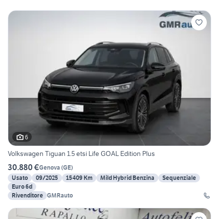
6
Volkswagen Tiguan 1.5 etsi Life GOAL Edition Plus
30.880 €
Genova
(
GE
)
Usato
09/2025
15409 Km
Mild Hybrid Benzina
Sequenziale
Euro 6d
Rivenditore
GMRauto