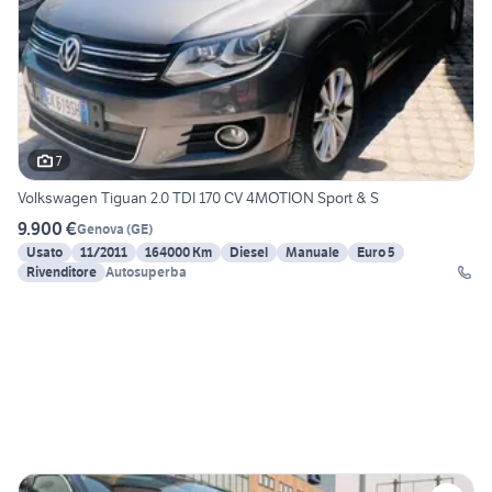
7
Volkswagen Tiguan 2.0 TDI 170 CV 4MOTION Sport & S
9.900 €
Genova
(
GE
)
Usato
11/2011
164000 Km
Diesel
Manuale
Euro 5
Rivenditore
Autosuperba