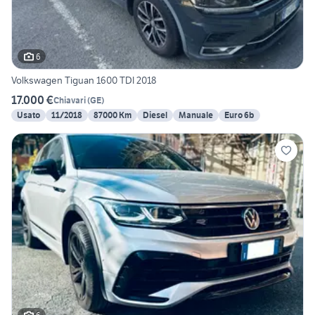
6
Volkswagen Tiguan 1600 TDI 2018
17.000 €
Chiavari
(
GE
)
Usato
11/2018
87000 Km
Diesel
Manuale
Euro 6b