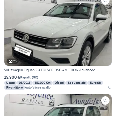
20
Volkswagen Tiguan 2.0 TDI SCR DSG 4MOTION Advanced
19.900 €
Rapallo
(
GE
)
Usato
01/2018
153000 Km
Diesel
Sequenziale
Euro 6b
Rivenditore
Autofelice rapallo