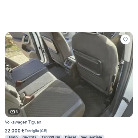
6
Volkswagen Tiguan
22.000 €
Torriglia
(
GE
)
Usato
04/2019
120000 Km
Diesel
Sequenziale