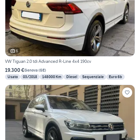
6
VW Tiguan 2.0 tdi Advanced R-Line 4x4 190cv
19.300 €
Genova
(
GE
)
Usato
03/2018
148000 Km
Diesel
Sequenziale
Euro 6b