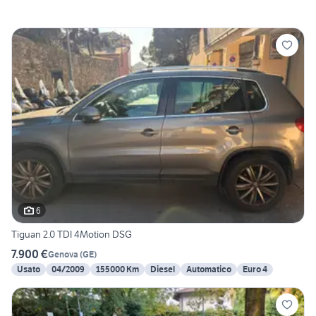
6
Tiguan 2.0 TDI 4Motion DSG
7.900 €
Genova
(
GE
)
Usato
04/2009
155000 Km
Diesel
Automatico
Euro 4