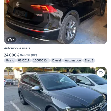
6
Automobile usata
24.000 €
Genova
(
GE
)
Usato
06/2017
100000 Km
Diesel
Automatico
Euro 6