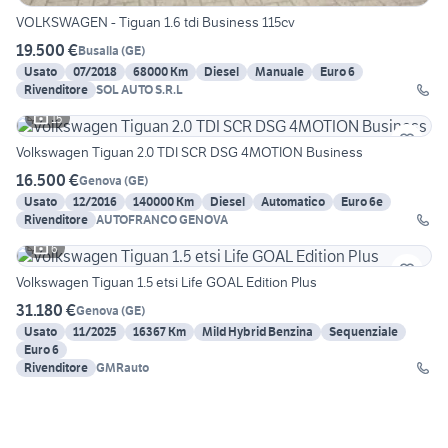
VOLKSWAGEN - Tiguan 1.6 tdi Business 115cv
19.500 €
Busalla
(
GE
)
Usato
07/2018
68000 Km
Diesel
Manuale
Euro 6
Rivenditore
SOL AUTO S.R.L
15
Volkswagen Tiguan 2.0 TDI SCR DSG 4MOTION Business
16.500 €
Genova
(
GE
)
Usato
12/2016
140000 Km
Diesel
Automatico
Euro 6e
Rivenditore
AUTOFRANCO GENOVA
6
Volkswagen Tiguan 1.5 etsi Life GOAL Edition Plus
31.180 €
Genova
(
GE
)
Usato
11/2025
16367 Km
Mild Hybrid Benzina
Sequenziale
Euro 6
Rivenditore
GMRauto