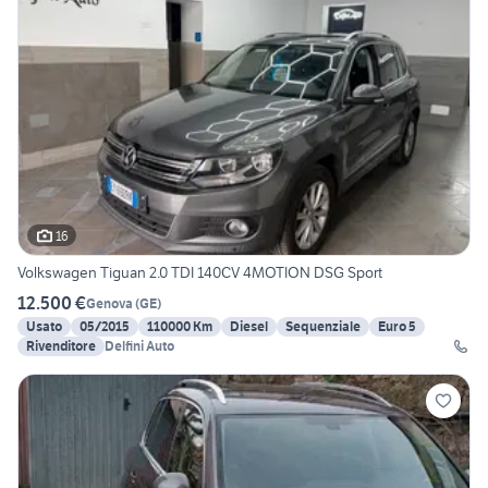
16
Volkswagen Tiguan 2.0 TDI 140CV 4MOTION DSG Sport
12.500 €
Genova
(
GE
)
Usato
05/2015
110000 Km
Diesel
Sequenziale
Euro 5
Rivenditore
Delfini Auto