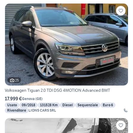
25
Volkswagen Tiguan 2.0 TDI DSG 4MOTION Advanced BMT
17.999 €
Genova
(
GE
)
Usato
09/2018
131528 Km
Diesel
Sequenziale
Euro 6
Rivenditore
LIONS CARS SRL