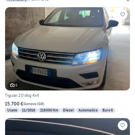
6
Tiguan 2.0 dsg 4x4
15.700 €
Genova
(
GE
)
Usato
11/2016
218000 Km
Diesel
Automatico
Euro 6