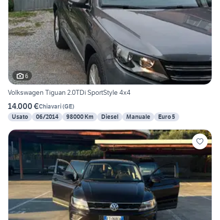
6
Volkswagen Tiguan 2.0TDi SportStyle 4x4
14.000 €
Chiavari
(
GE
)
Usato
06/2014
98000 Km
Diesel
Manuale
Euro 5