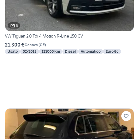
6
VW Tiguan 2.0 Tdi 4 Motion R-Line 150 CV
21.300 €
Genova
(
GE
)
Usato
02/2018
121000 Km
Diesel
Automatico
Euro 6c