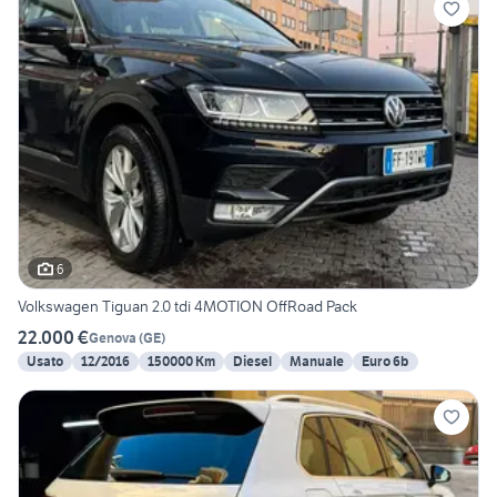
6
Volkswagen Tiguan 2.0 tdi 4MOTION OffRoad Pack
22.000 €
Genova
(
GE
)
Usato
12/2016
150000 Km
Diesel
Manuale
Euro 6b