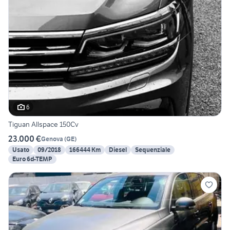
6
Tiguan Allspace 150Cv
23.000 €
Genova
(
GE
)
Usato
09/2018
166444 Km
Diesel
Sequenziale
Euro 6d-TEMP