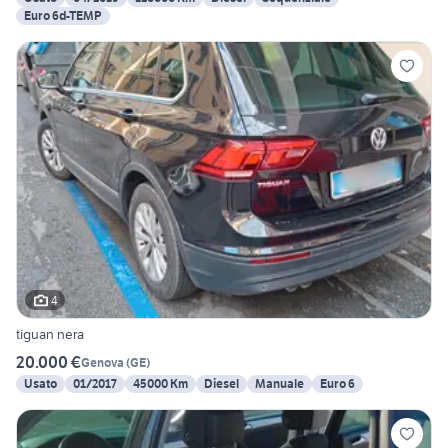
Euro 6d-TEMP
4
tiguan nera
20.000 €
Genova
(
GE
)
Usato
01/2017
45000 Km
Diesel
Manuale
Euro 6