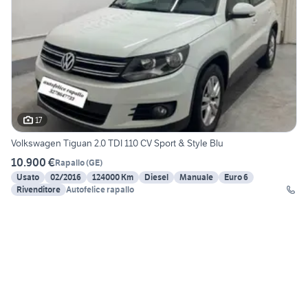
17
Volkswagen Tiguan 2.0 TDI 110 CV Sport & Style Blu
10.900 €
Rapallo
(
GE
)
Usato
02/2016
124000 Km
Diesel
Manuale
Euro 6
Rivenditore
Autofelice rapallo