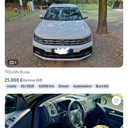
6
TIGUAN RLine
25.000 €
Genova
(
GE
)
Usato
03/2019
42000 Km
Diesel
Automatico
Euro 6d