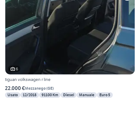
6
tiguan volkswagen r line
22.000 €
Mezzanego
(
GE
)
Usato
12/2018
91100 Km
Diesel
Manuale
Euro 5