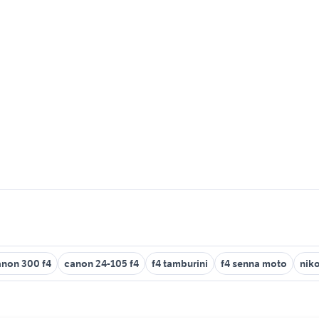
anon 300 f4
canon 24-105 f4
f4 tamburini
f4 senna moto
niko