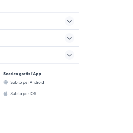
motorino 50 usato napoli
posto letto milano
sports e hobby
 di
a
Scarica gratis l'App
immobiliare tortoli
Animali
Subito per Android
ento e
 7000
Accessori per animali
seconda mano Ceva
hi
Subito per iOS
Musica e Film
omestici
Libri e Riviste
e Fai da te
Strumenti Musicali
amento e
ri