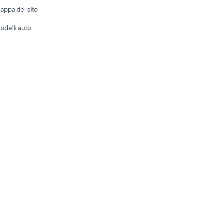
e altro
appa del sito
Tutto per
odelli auto