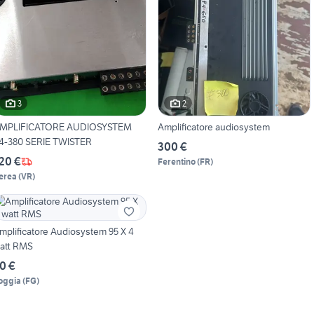
3
2
MPLIFICATORE AUDIOSYSTEM
Amplificatore audiosystem
F4-380 SERIE TWISTER
300 €
20 €
Ferentino
(
FR
)
erea
(
VR
)
mplificatore Audiosystem 95 X 4
att RMS
0 €
oggia
(
FG
)