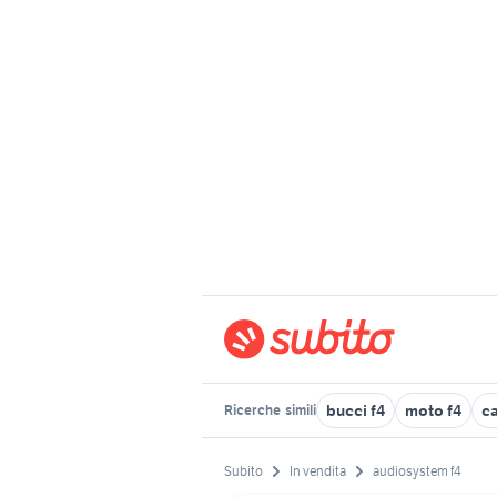
bucci f4
moto f4
c
Ricerche
simili
Subito
In vendita
audiosystem f4