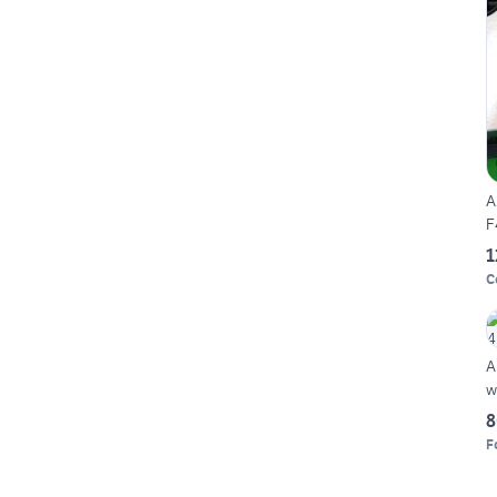
A
1
C
A
w
8
F