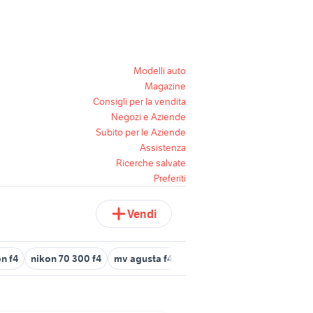
Modelli auto
Magazine
Consigli per la vendita
Negozi e Aziende
Subito per le Aziende
Assistenza
Ricerche salvate
Preferiti
Vendi
n f4
nikon 70 300 f4
mv agusta f4 senna
interfono f4