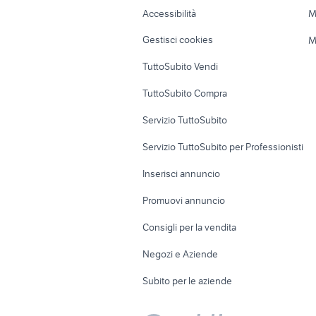
Caravan e Camper
Loft, mansarde 
Accessibilità
M
Veicoli commerciali
Case vacanza
Gestisci cookies
M
Uffici e Locali
TuttoSubito Vendi
commerciali
TuttoSubito Compra
Servizio TuttoSubito
Servizio TuttoSubito per Professionisti
Inserisci annuncio
Promuovi annuncio
Consigli per la vendita
Negozi e Aziende
Subito per le aziende