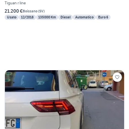
Tiguan r line
21.200 €
Boissano
(
SV
)
Usato
12/2018
135000 Km
Diesel
Automatico
Euro 6