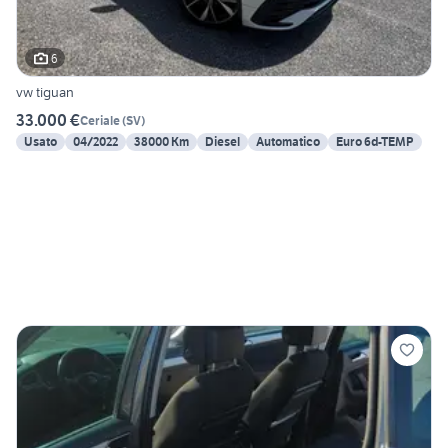
6
vw tiguan
33.000 €
Ceriale
(
SV
)
Usato
04/2022
38000 Km
Diesel
Automatico
Euro 6d-TEMP