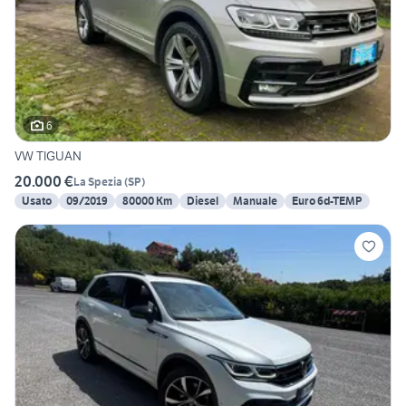
6
VW TIGUAN
20.000 €
La Spezia
(
SP
)
Usato
09/2019
80000 Km
Diesel
Manuale
Euro 6d-TEMP