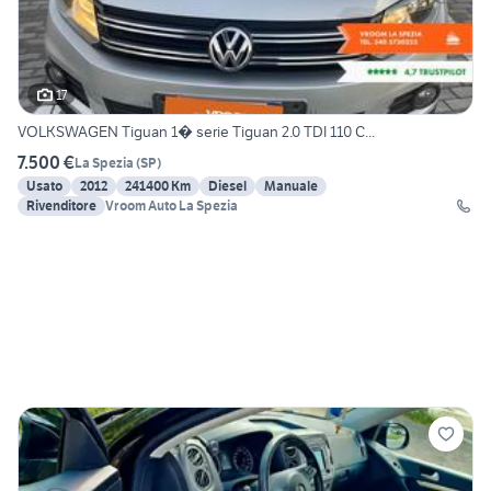
17
VOLKSWAGEN Tiguan 1� serie Tiguan 2.0 TDI 110 C...
7.500 €
La Spezia
(
SP
)
Usato
2012
241400 Km
Diesel
Manuale
Rivenditore
Vroom Auto La Spezia