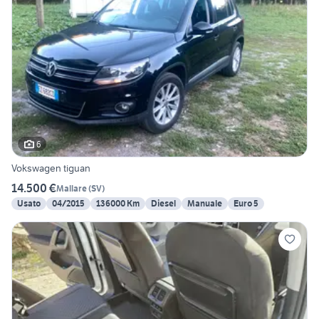
6
Vokswagen tiguan
14.500 €
Mallare
(
SV
)
Usato
04/2015
136000 Km
Diesel
Manuale
Euro 5