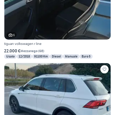
6
tiguan volkswagen r line
22.000 €
Mezzanego
(
GE
)
Usato
12/2018
91100 Km
Diesel
Manuale
Euro 5