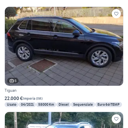
6
Tiguan
22.000 €
Imperia
(
IM
)
Usato
04/2021
58000 Km
Diesel
Sequenziale
Euro 6d-TEMP