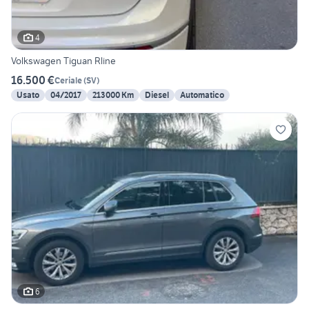
4
Volkswagen Tiguan Rline
16.500 €
Ceriale
(
SV
)
Usato
04/2017
213000 Km
Diesel
Automatico
6