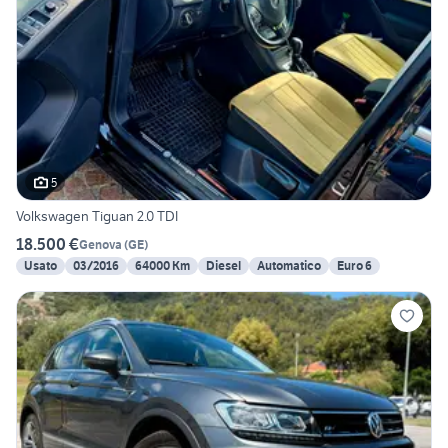
5
Volkswagen Tiguan 2.0 TDI
18.500 €
Genova
(
GE
)
Usato
03/2016
64000 Km
Diesel
Automatico
Euro 6