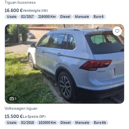
Tiguan bussiness
16.600 €
Ventimiglia
(
IM
)
Usato
02/2017
219000 Km
Diesel
Manuale
Euro 6
6
Volkswagen tiguan
15.500 €
La Spezia
(
SP
)
Usato
02/2018
102000 Km
Diesel
Manuale
Euro 6b