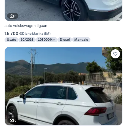
6
auto volskswagen tiguan
16.700 €
Diano Marina
(
IM
)
Usato
10/2016
105000 Km
Diesel
Manuale
6