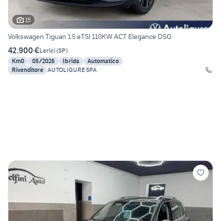
15
Volkswagen Tiguan 1.5 eTSI 110KW ACT Elegance DSG
42.900 €
Lerici
(
SP
)
Km0
05/2026
Ibrida
Automatico
Rivenditore
AUTOLIGURE SPA