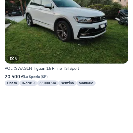
6
VOLKSWAGEN Tiguan 1.5 R line TSI Sport
20.500 €
La Spezia
(
SP
)
Usato
07/2019
65000 Km
Benzina
Manuale