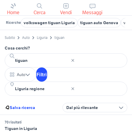
Home
Cerca
Vendi
Messaggi
volkswagen tiguan Liguria
tiguan auto Genova
volk
Ricerche
Subito
Auto
Liguria
tiguan
Cosa cerchi?
Filtri
Auto
Salva ricerca
Dal più rilevante
70 risultati
Tiguan in Liguria