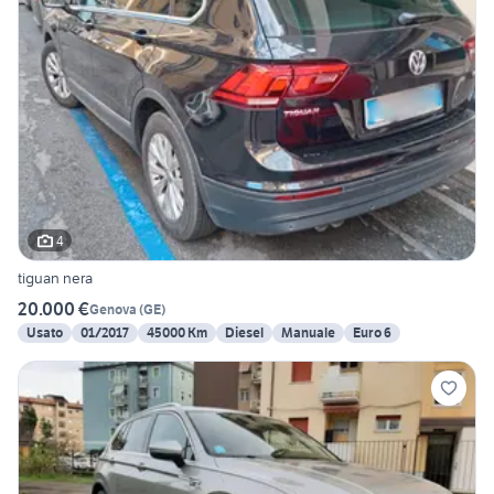
4
tiguan nera
20.000 €
Genova
(
GE
)
Usato
01/2017
45000 Km
Diesel
Manuale
Euro 6