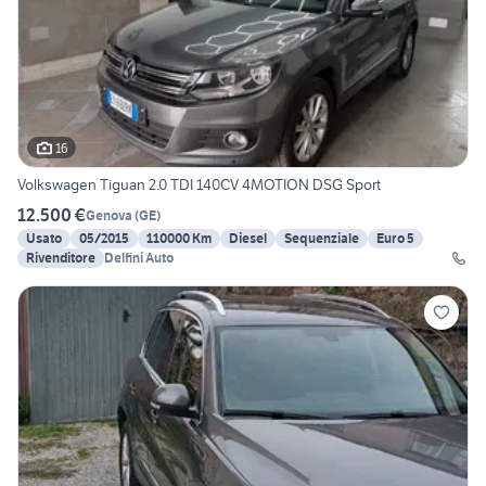
16
Volkswagen Tiguan 2.0 TDI 140CV 4MOTION DSG Sport
12.500 €
Genova
(
GE
)
Usato
05/2015
110000 Km
Diesel
Sequenziale
Euro 5
Rivenditore
Delfini Auto