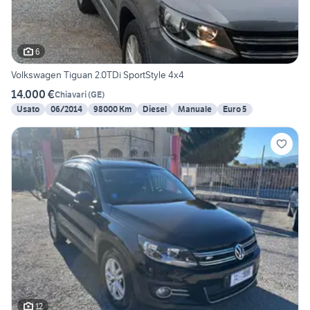
6
Volkswagen Tiguan 2.0TDi SportStyle 4x4
14.000 €
Chiavari
(
GE
)
Usato
06/2014
98000 Km
Diesel
Manuale
Euro 5
12