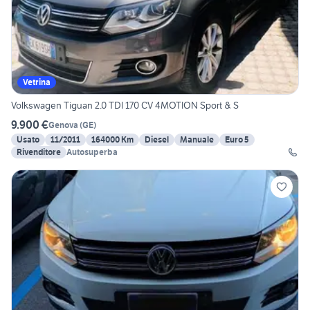
Vetrina
Volkswagen Tiguan 2.0 TDI 170 CV 4MOTION Sport & S
9.900 €
Genova
(
GE
)
Usato
11/2011
164000 Km
Diesel
Manuale
Euro 5
Rivenditore
Autosuperba