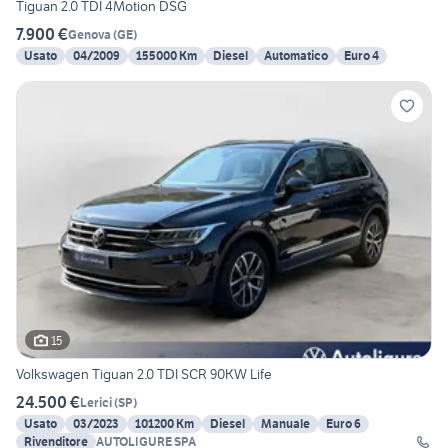
Tiguan 2.0 TDI 4Motion DSG
7.900 €
Genova
(
GE
)
Usato
04/2009
155000 Km
Diesel
Automatico
Euro 4
15
Volkswagen Tiguan 2.0 TDI SCR 90KW Life
24.500 €
Lerici
(
SP
)
Usato
03/2023
101200 Km
Diesel
Manuale
Euro 6
Rivenditore
AUTOLIGURE SPA