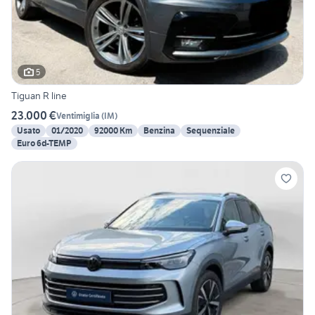
5
Tiguan R line
23.000 €
Ventimiglia
(
IM
)
Usato
01/2020
92000 Km
Benzina
Sequenziale
Euro 6d-TEMP