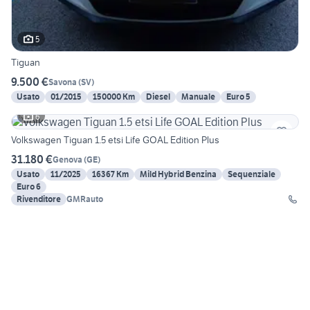
5
Tiguan
9.500 €
Savona
(
SV
)
Usato
01/2015
150000 Km
Diesel
Manuale
Euro 5
6
Volkswagen Tiguan 1.5 etsi Life GOAL Edition Plus
31.180 €
Genova
(
GE
)
Usato
11/2025
16367 Km
Mild Hybrid Benzina
Sequenziale
Euro 6
Rivenditore
GMRauto