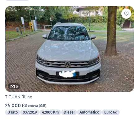
6
TIGUAN RLine
25.000 €
Genova
(
GE
)
Usato
03/2019
42000 Km
Diesel
Automatico
Euro 6d