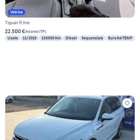
Vetrina
Tiguan R line
22.500 €
Alcamo
(
TP
)
Usato
11/2019
138000 Km
Diesel
Sequenziale
Euro 6d-TEMP