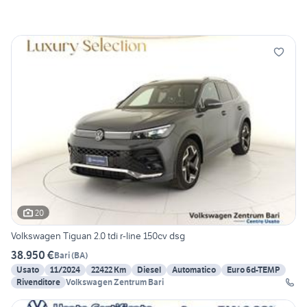
20
Volkswagen Tiguan 2.0 tdi r-line 150cv dsg
38.950 €
Bari
(
BA
)
Usato
11/2024
22422 Km
Diesel
Automatico
Euro 6d-TEMP
Rivenditore
Volkswagen Zentrum Bari