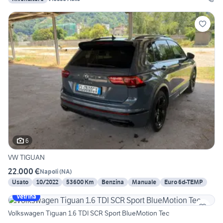
6
VW TIGUAN
22.000 €
Napoli
(
NA
)
Usato
10/2022
53600 Km
Benzina
Manuale
Euro 6d-TEMP
Vetrina
Volkswagen Tiguan 1.6 TDI SCR Sport BlueMotion Tec