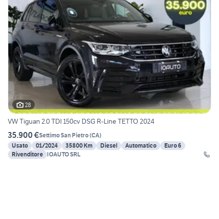
28
VW Tiguan 2.0 TDI 150cv DSG R-Line TETTO 2024
35.900 €
Settimo San Pietro
(
CA
)
Usato
01/2024
35800 Km
Diesel
Automatico
Euro 6
Rivenditore
IOAUTO SRL