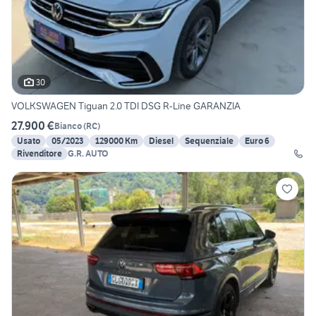
30
VOLKSWAGEN Tiguan 2.0 TDI DSG R-Line GARANZIA
27.900 €
Bianco
(
RC
)
Usato
05/2023
129000 Km
Diesel
Sequenziale
Euro 6
Rivenditore
G.R. AUTO