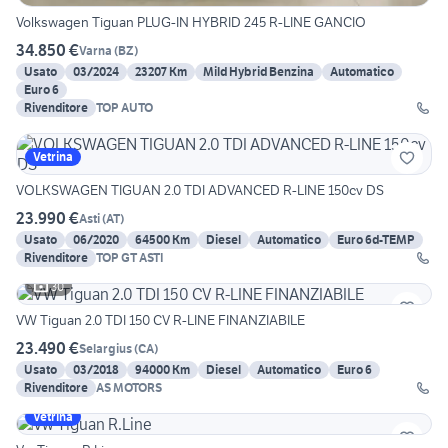
Volkswagen Tiguan PLUG-IN HYBRID 245 R-LINE GANCIO
34.850 €
Varna
(
BZ
)
Usato
03/2024
23207 Km
Mild Hybrid Benzina
Automatico
Euro 6
Rivenditore
TOP AUTO
Vetrina
VOLKSWAGEN TIGUAN 2.0 TDI ADVANCED R-LINE 150cv DS
23.990 €
Asti
(
AT
)
Usato
06/2020
64500 Km
Diesel
Automatico
Euro 6d-TEMP
Rivenditore
TOP GT ASTI
30
VW Tiguan 2.0 TDI 150 CV R-LINE FINANZIABILE
23.490 €
Selargius
(
CA
)
Usato
03/2018
94000 Km
Diesel
Automatico
Euro 6
Rivenditore
AS MOTORS
Vetrina