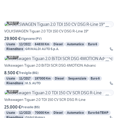
20
VOLKSWAGEN Tiguan 2.0 TDI 150 CV DSG R-Line 19"
29.900 €
Vigevano
(
PV
)
Usato
12/2022
64838 Km
Diesel
Automatico
Euro 6
Rivenditore
GRIMALDI AUTO S.p.A.
25
Volkswagen Tiguan 2.0 BiTDI SCR DSG 4MOTION Advanc
8.500 €
Treviglio
(
BG
)
Usato
11/2017
197000 Km
Diesel
Sequenziale
Euro 6
Rivenditore
M.S. AUTO
13
Volkswagen Tiguan 2.0 TDI 150 CV SCR DSG R-Line
25.000 €
Prevalle
(
BS
)
Usato
12/2023
70000 Km
Diesel
Automatico
Euro 6d-TEMP
Rivenditore
Ghibli Motors