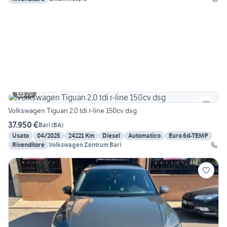
20
Volkswagen Tiguan 2.0 tdi r-line 150cv dsg
37.950 €
Bari
(
BA
)
Usato
04/2025
24221 Km
Diesel
Automatico
Euro 6d-TEMP
Rivenditore
Volkswagen Zentrum Bari