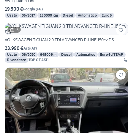
Vw Tiguan R.Line
19.500 €
Foggia
(
FG
)
Usato
06/2017
180000 Km
Diesel
Automatico
Euro 5
16
VOLKSWAGEN TIGUAN 2.0 TDI ADVANCED R-LINE 150cv DS
23.990 €
Asti
(
AT
)
Usato
06/2020
64500 Km
Diesel
Automatico
Euro 6d-TEMP
Rivenditore
TOP GT ASTI