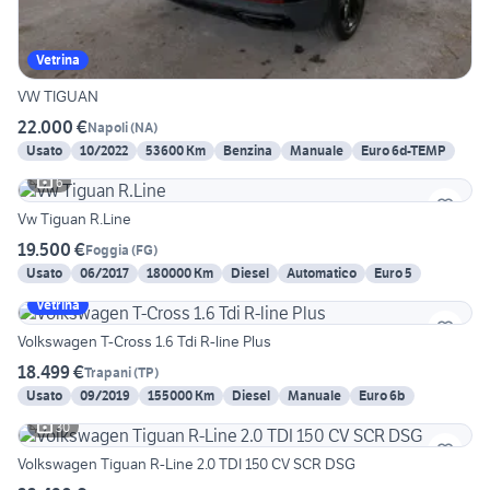
Vetrina
VW TIGUAN
22.000 €
Napoli
(
NA
)
Usato
10/2022
53600 Km
Benzina
Manuale
Euro 6d-TEMP
6
Vw Tiguan R.Line
19.500 €
Foggia
(
FG
)
Usato
06/2017
180000 Km
Diesel
Automatico
Euro 5
Vetrina
Volkswagen T-Cross 1.6 Tdi R-line Plus
18.499 €
Trapani
(
TP
)
Usato
09/2019
155000 Km
Diesel
Manuale
Euro 6b
30
Volkswagen Tiguan R-Line 2.0 TDI 150 CV SCR DSG