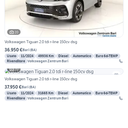
20
Volkswagen Tiguan 2.0 tdi r-line 150cv dsg
36.950 €
Bari
(
BA
)
Usato
11/2024
49936 Km
Diesel
Automatico
Euro 6d-TEMP
Rivenditore
Volkswagen Zentrum Bari
20
Volkswagen Tiguan 2.0 tdi r-line 150cv dsg
37.950 €
Bari
(
BA
)
Usato
11/2024
31665 Km
Diesel
Automatico
Euro 6d-TEMP
Rivenditore
Volkswagen Zentrum Bari