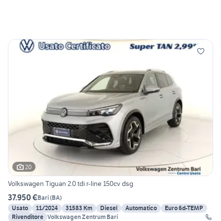
20
Volkswagen Tiguan 2.0 tdi r-line 150cv dsg
37.950 €
Bari
(
BA
)
Usato
11/2024
31583 Km
Diesel
Automatico
Euro 6d-TEMP
Rivenditore
Volkswagen Zentrum Bari