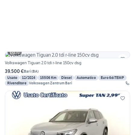
20
Volkswagen Tiguan 2.0 tdi r-line 150cv dsg
39.500 €
Bari
(
BA
)
Usato
12/2024
15506 Km
Diesel
Automatico
Euro 6d-TEMP
Rivenditore
Volkswagen Zentrum Bari