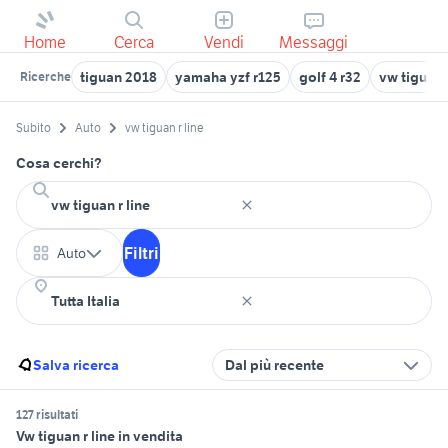
Home
Cerca
Vendi
Messaggi
tiguan 2018
yamaha yzf r125
golf 4 r32
vw tiguan
Ricerche
Subito
Auto
vw tiguan r line
Cosa cerchi?
Filtri
Auto
Salva ricerca
Dal più recente
127 risultati
Vw tiguan r line in vendita