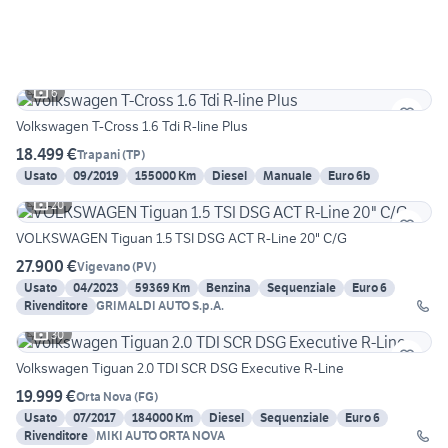
6
Volkswagen T-Cross 1.6 Tdi R-line Plus
18.499 €
Trapani
(
TP
)
Usato
09/2019
155000 Km
Diesel
Manuale
Euro 6b
20
VOLKSWAGEN Tiguan 1.5 TSI DSG ACT R-Line 20" C/G
27.900 €
Vigevano
(
PV
)
Usato
04/2023
59369 Km
Benzina
Sequenziale
Euro 6
Rivenditore
GRIMALDI AUTO S.p.A.
30
Volkswagen Tiguan 2.0 TDI SCR DSG Executive R-Line
19.999 €
Orta Nova
(
FG
)
Usato
07/2017
184000 Km
Diesel
Sequenziale
Euro 6
Rivenditore
MIKI AUTO ORTA NOVA