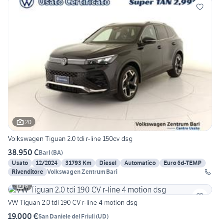
20
Volkswagen Tiguan 2.0 tdi r-line 150cv dsg
38.950 €
Bari
(
BA
)
Usato
12/2024
31793 Km
Diesel
Automatico
Euro 6d-TEMP
Rivenditore
Volkswagen Zentrum Bari
6
VW Tiguan 2.0 tdi 190 CV r-line 4 motion dsg
19.000 €
San Daniele del Friuli
(
UD
)