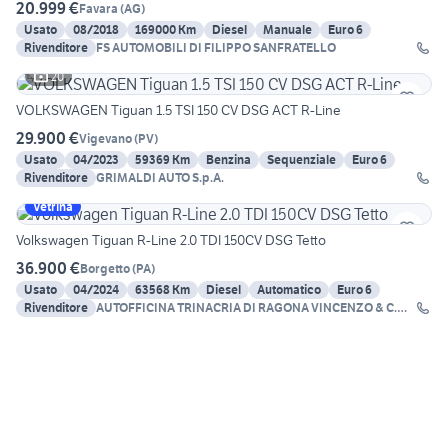
20.999 €
Favara
(
AG
)
Usato
08/2018
169000 Km
Diesel
Manuale
Euro 6
Rivenditore
FS AUTOMOBILI DI FILIPPO SANFRATELLO
20
VOLKSWAGEN Tiguan 1.5 TSI 150 CV DSG ACT R-Line
29.900 €
Vigevano
(
PV
)
Usato
04/2023
59369 Km
Benzina
Sequenziale
Euro 6
Rivenditore
GRIMALDI AUTO S.p.A.
Vetrina
Volkswagen Tiguan R-Line 2.0 TDI 150CV DSG Tetto
36.900 €
Borgetto
(
PA
)
Usato
04/2024
63568 Km
Diesel
Automatico
Euro 6
Rivenditore
AUTOFFICINA TRINACRIA DI RAGONA VINCENZO & C.
SNC