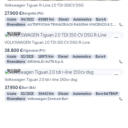
Volkswagen Tiguan R-Line 2.0 TDI 150CV DSG
27.900 €
Borgetto
(
PA
)
Usato
04/2022
63085 Km
Diesel
Automatico
Euro 6
Rivenditore
AUTOFFICINA TRINACRIA DI RAGONA VINCENZO & C.
SNC
20
VOLKSWAGEN Tiguan 2.0 TDI 150 CV DSG R-Line
38.800 €
Vigevano
(
PV
)
Usato
02/2025
18973 Km
Diesel
Automatico
Euro 6
Rivenditore
GRIMALDI AUTO S.p.A.
20
Volkswagen Tiguan 2.0 tdi r-line 150cv dsg
37.950 €
Bari
(
BA
)
Usato
02/2025
36442 Km
Diesel
Automatico
Euro 6d-TEMP
Rivenditore
Volkswagen Zentrum Bari