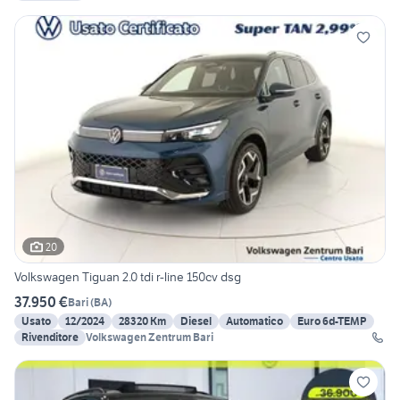
20
Volkswagen Tiguan 2.0 tdi r-line 150cv dsg
37.950 €
Bari
(
BA
)
Usato
12/2024
28320 Km
Diesel
Automatico
Euro 6d-TEMP
Rivenditore
Volkswagen Zentrum Bari