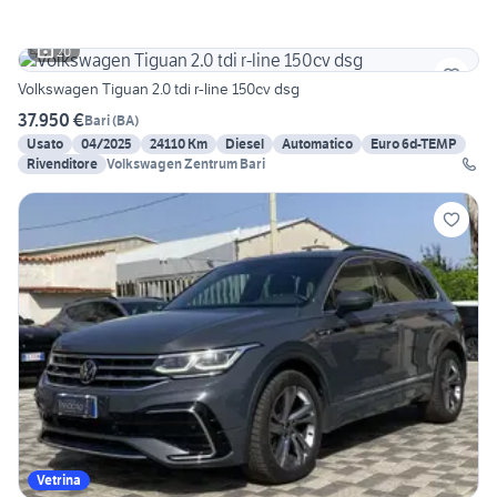
20
Volkswagen Tiguan 2.0 tdi r-line 150cv dsg
37.950 €
Bari
(
BA
)
Usato
04/2025
24110 Km
Diesel
Automatico
Euro 6d-TEMP
Rivenditore
Volkswagen Zentrum Bari
Vetrina