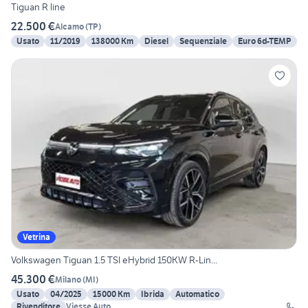
Tiguan R line
22.500 €
Alcamo
(
TP
)
Usato
11/2019
138000 Km
Diesel
Sequenziale
Euro 6d-TEMP
Vetrina
Volkswagen Tiguan 1.5 TSI eHybrid 150KW R-Lin...
45.300 €
Milano
(
MI
)
Usato
04/2025
15000 Km
Ibrida
Automatico
Rivenditore
Viesse Auto