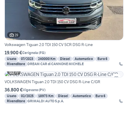
29
Volkswagen Tiguan 2.0 TDI 150 CV SCR DSG R-Line
19.900 €
Cerignola
(
FG
)
Usato
07/2023
240000 Km
Diesel
Automatico
Euro 6
Rivenditore
DREAM CAR di CANNONE MICHELE
20
VOLKSWAGEN Tiguan 2.0 TDI 150 CV DSG R-Line C/GR
36.800 €
Vigevano
(
PV
)
Usato
02/2025
18973 Km
Diesel
Automatico
Euro 6
Rivenditore
GRIMALDI AUTO S.p.A.