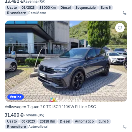
33.490 €
Ravenna
(
RA
)
Usato
01/2023
58000 Km
Diesel
Sequenziale
Euro 6
Rivenditore
Ram Motor
Vetrina
Volkswagen Tiguan 2.0 TDI SCR 110KW R-Line DSG
31.400 €
Prevalle
(
BS
)
Usato
03/2023
20118 Km
Diesel
Automatico
Euro 6
Rivenditore
Autovalle srl