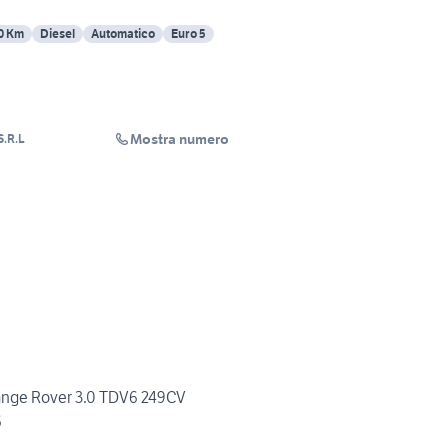
0 Km
Diesel
Automatico
Euro 5
Mostra numero
.R.L
ange Rover 3.0 TDV6 249CV
6