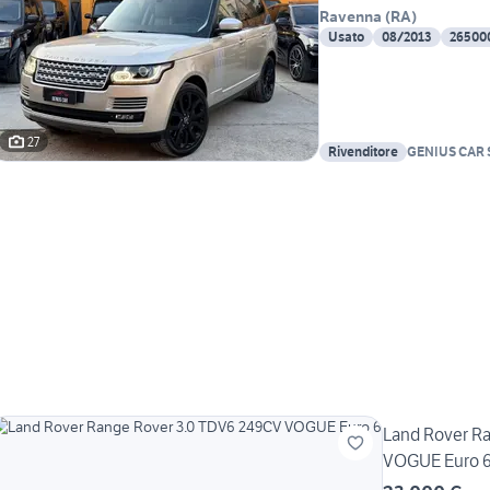
Ravenna
(
RA
)
Usato
08/2013
26500
27
Rivenditore
GENIUS CAR S
Land Rover R
VOGUE Euro 