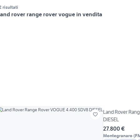
2 risultati
and rover range rover vogue in vendita
Land Rover Ran
DIESEL
27.800 €
Montegranaro
(
F