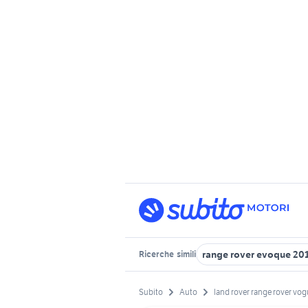
range rover evoque 20
Ricerche
simili
Subito
Auto
land rover range rover vo