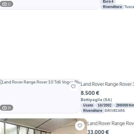
Euro 4
12
Rivenditore
Tusca
Land Rover Range Rover 3
8.500 €
Battipaglia
(
SA
)
Usato
10/2002
298000 K
15
Rivenditore
DRIVECARS
Land Rover Range Rov
33.000 €