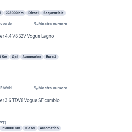
6
228000 Km
Diesel
Sequenziale
Mostra numero
toverde
er 4.4 V8 32V Vogue Legno
9 Km
Gpl
Automatico
Euro 3
Mostra numero
ARAVAN
er 3.6 TDV8 Vogue SE cambio
PT
)
230000 Km
Diesel
Automatico