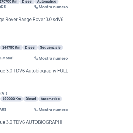
170700 Km
Diesel
Automatico
Mostra numero
ODE
ge Rover Range Rover 3.0 sdV6
144780 Km
Diesel
Sequenziale
Mostra numero
& Motori
ge 3.0 TDV6 Autobiography FULL
(
VI
)
190000 Km
Diesel
Automatico
Mostra numero
ARS
gue 3.0 TDV6 AUTOBIOGRAPHI