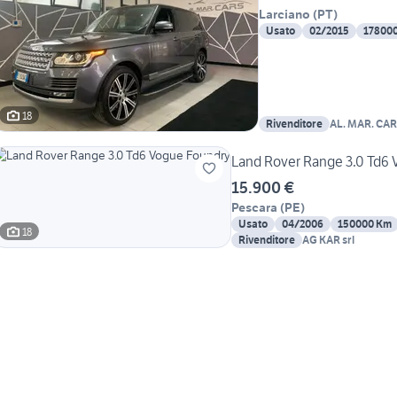
Larciano
(
PT
)
Usato
02/2015
17800
18
Rivenditore
AL. MAR. CARS
Land Rover Range 3.0 Td6
15.900 €
Pescara
(
PE
)
Usato
04/2006
150000 Km
18
Rivenditore
AG KAR srl