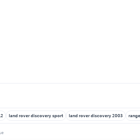
12
land rover discovery sport
land rover discovery 2003
range
gue