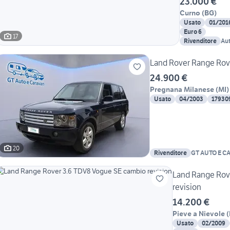
23.000 €
Curno
(
BG
)
Usato
01/201
Euro 6
17
Rivenditore
Au
Land Rover Range Rov
24.900 €
Pregnana Milanese
(
MI
)
Usato
04/2003
17930
20
Rivenditore
GT AUTO E C
Land Range Rov
revision
14.200 €
Pieve a Nievole
(
Usato
02/2009