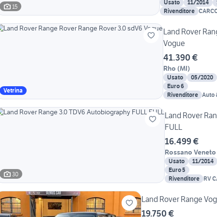
Usato
11/2014
15
Rivenditore
CARC
Land Rover Ran
Vogue
41.390 €
Rho
(
MI
)
Usato
05/2020
Euro 6
Vetrina
Rivenditore
Auto 
Land Rover Ran
FULL
16.499 €
Rossano Veneto
Usato
11/2014
Euro 5
30
Rivenditore
RV C
Land Rover Range Vo
19.750 €