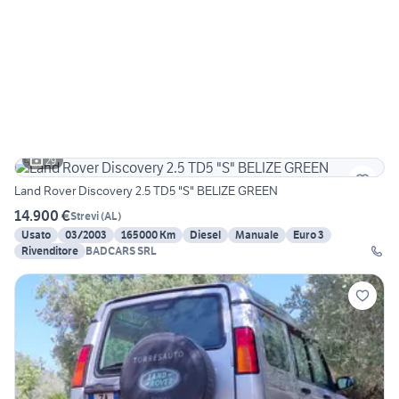
29
Land Rover Discovery 2.5 TD5 "S" BELIZE GREEN
14.900 €
Strevi
(
AL
)
Usato
03/2003
165000 Km
Diesel
Manuale
Euro 3
Rivenditore
BADCARS SRL