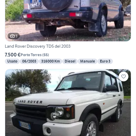
3
Land Rover Discovery TD5 del 2003
7.500 €
Porto Torres
(
SS
)
Usato
06/2003
316000 Km
Diesel
Manuale
Euro 3