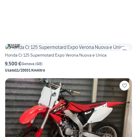
6
Honda Cr 125 Supermotard Expo Verona Nuova e Unica
9.500 €
Genova
(
GE
)
Usato
11/2003
1 Km
Altro