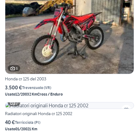
6
Honda cr 125 del 2003
3.500 €
Trevenzuolo
(
VR
)
Usato
12/2003
2 Km
Cross / Enduro
2
Radiatori originali Honda cr 125 2002
40 €
Terricciola
(
PI
)
Usato
01/2002
1 Km