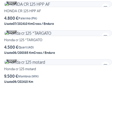
6
HONDA CR 125 HPP AF
4.800 €
Palermo
(
PA
)
Usato
07/2024
10 Km
Cross / Enduro
6
Honda cr 125 *TARGATO
4.500 €
Quart
(
AO
)
Usato
06/2003
85 Km
Cross / Enduro
5
Honda cr 125 motard
9.500 €
Mantova
(
MN
)
Usato
09/2024
15 Km