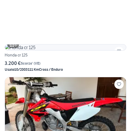
6
Honda cr 125
3.200 €
Scorze'
(
VE
)
Usato
10/2003
111 Km
Cross / Enduro