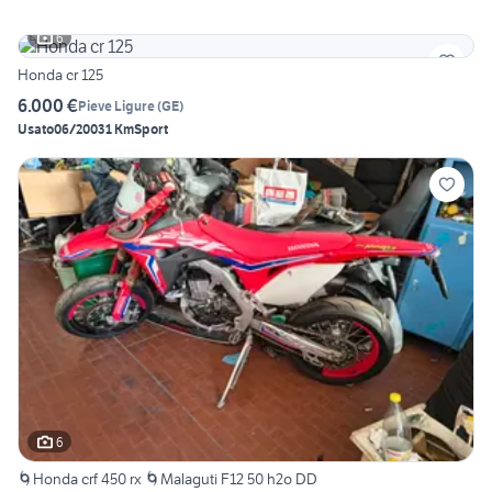
6
Honda cr 125
6.000 €
Pieve Ligure
(
GE
)
Usato
06/2003
1 Km
Sport
6
🌀Honda crf 450 rx 🌀Malaguti F12 50 h2o DD