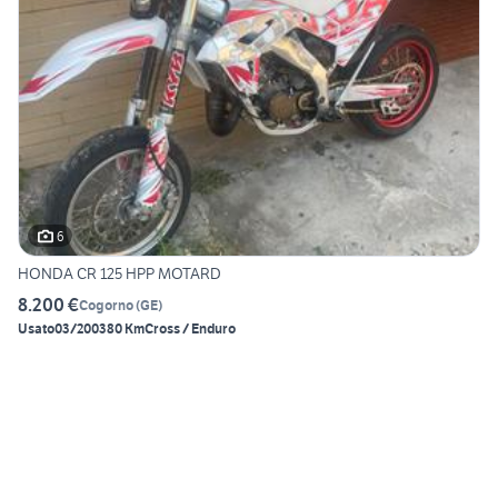
6
HONDA CR 125 HPP MOTARD
8.200 €
Cogorno
(
GE
)
Usato
03/2003
80 Km
Cross / Enduro