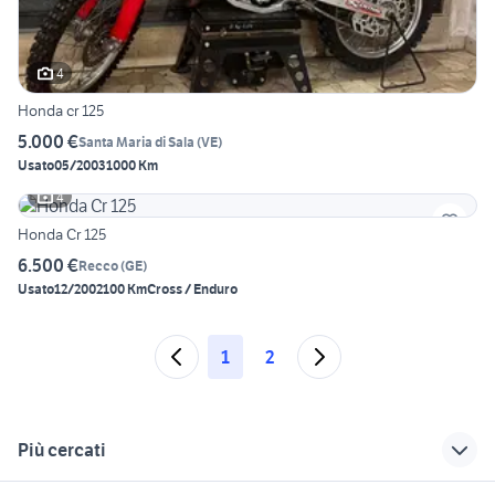
4
Honda cr 125
5.000 €
Santa Maria di Sala
(
VE
)
Usato
05/2003
1000 Km
4
Honda Cr 125
6.500 €
Recco
(
GE
)
Usato
12/2002
100 Km
Cross / Enduro
1
2
Più cercati