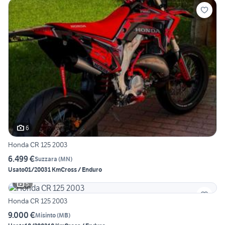
6
Honda CR 125 2003
6.499 €
Suzzara
(
MN
)
Usato
01/2003
1 Km
Cross / Enduro
5
Honda CR 125 2003
9.000 €
Misinto
(
MB
)