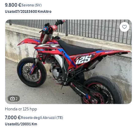
9.800 €
Savona
(
SV
)
Usato
07/2018
3600 Km
Altro
2
Honda cr 125 hpp
7.000 €
Roseto degli Abruzzi
(
TE
)
Usato
01/2003
1 Km