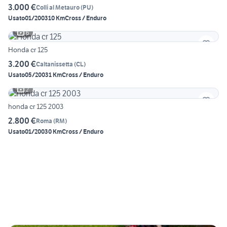
3.000 €
Colli al Metauro
(
PU
)
Usato
01/2003
10 Km
Cross / Enduro
6
Honda cr 125
3.200 €
Caltanissetta
(
CL
)
Usato
05/2003
1 Km
Cross / Enduro
2
honda cr 125 2003
2.800 €
Roma
(
RM
)
Usato
01/2003
0 Km
Cross / Enduro