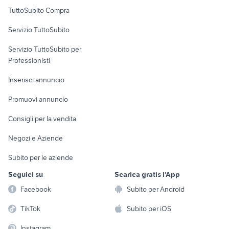
Uffici e Locali
TuttoSubito Compra
commerciali
Servizio TuttoSubito
elettronica
per la casa e la
sports e hobby
Servizio TuttoSubito per
persona
Informatica
Animali
Professionisti
Arredamento e
Console e
Accessori per
Casalinghi
Inserisci annuncio
Videogiochi
animali
Elettrodomestici
Promuovi annuncio
Audio/Video
Musica e Film
Giardino e Fai da te
Consigli per la vendita
Fotografia
Libri e Riviste
Abbigliamento e
Negozi e Aziende
Telefonia
Strumenti Musicali
Accessori
Subito per le aziende
Sports
Tutto per i bambini
Seguici su
Scarica gratis l'App
Biciclette
Facebook
Subito per Android
Collezionismo
TikTok
Subito per iOS
Instagram