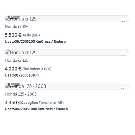
5
Honda cr 125
5.500 €
Desio
(
MB
)
Usato
06/2003
100 Km
Cross / Enduro
Honda cr 125
4.000 €
Vibo Valentia
(
VV
)
Usato
01/2003
10 Km
3
Honda 125 - 2003
3.350 €
Castiglion Fiorentino
(
AR
)
Usato
08/2003
1000 Km
Cross / Enduro