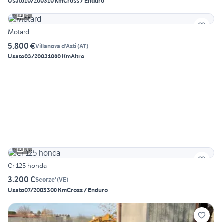
Usato
10/2003
10 Km
Cross / Enduro
6
Motard
5.800 €
Villanova d'Asti
(
AT
)
Usato
03/2003
1000 Km
Altro
3
Cr 125 honda
3.200 €
Scorze'
(
VE
)
Usato
07/2003
300 Km
Cross / Enduro