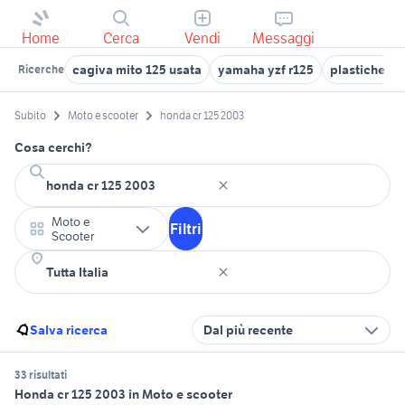
Home
Cerca
Vendi
Messaggi
cagiva mito 125 usata
yamaha yzf r125
plastiche ho
Ricerche
Subito
Moto e scooter
honda cr 125 2003
Cosa cerchi?
Moto e
Filtri
Scooter
Salva ricerca
Dal più recente
33 risultati
Honda cr 125 2003 in Moto e scooter