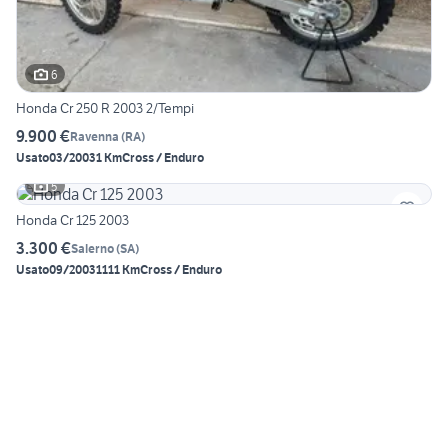
6
Honda Cr 250 R 2003 2/Tempi
9.900 €
Ravenna
(
RA
)
Usato
03/2003
1 Km
Cross / Enduro
5
Honda Cr 125 2003
3.300 €
Salerno
(
SA
)
Usato
09/2003
1111 Km
Cross / Enduro