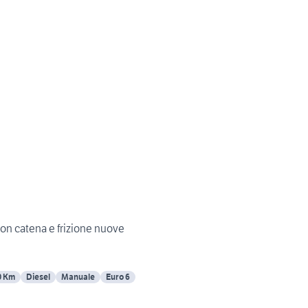
n catena e frizione nuove
0 Km
Diesel
Manuale
Euro 6