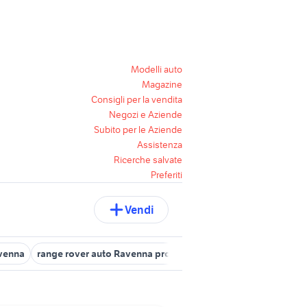
Modelli auto
Magazine
Consigli per la vendita
Negozi e Aziende
Subito per le Aziende
Assistenza
Ricerche salvate
Preferiti
Vendi
avenna
range rover auto Ravenna provincia
land rover evoque E