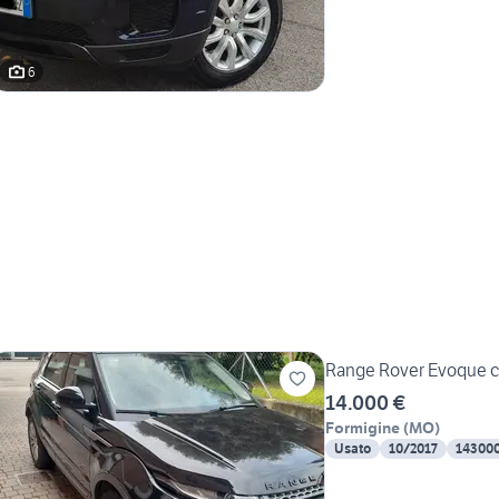
6
Range Rover Evoque co
14.000 €
Formigine
(
MO
)
Usato
10/2017
14300