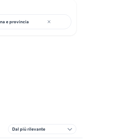
Dal più rilevante