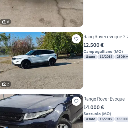
6
Rang Rover evoque 2.
12.500 €
Campogalliano
(
MO
)
Usato
12/2014
250 K
2
Range Rover Evoque
14.000 €
Sassuolo
(
MO
)
Usato
12/2015
18500