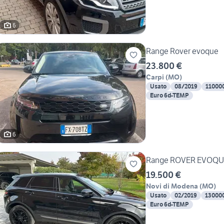
6
Range Rover evoque
23.800 €
Carpi
(
MO
)
Usato
08/2019
11000
Euro 6d-TEMP
6
Range ROVER EVOQU
19.500 €
Novi di Modena
(
MO
)
Usato
02/2019
13000
Euro 6d-TEMP