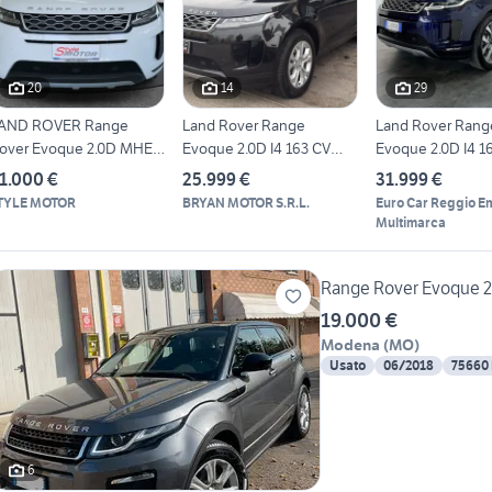
20
14
29
AND ROVER Range
Land Rover Range
Land Rover Rang
over Evoque 2.0D MHEV
Evoque 2.0D I4 163 CV
Evoque 2.0D I4 1
50CV AW
AWD Auto R-
mhev AWD Au
1.000 €
25.999 €
31.999 €
TYLE MOTOR
BRYAN MOTOR S.R.L.
Euro Car Reggio Em
Multimarca
Range Rover Evoque 
19.000 €
Modena
(
MO
)
Usato
06/2018
75660
6