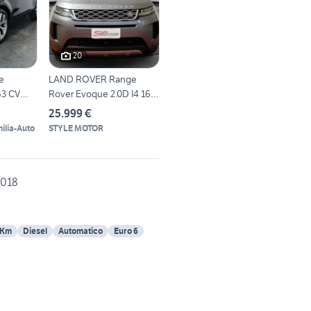
20
e
LAND ROVER Range
63 CV
Rover Evoque 2.0D I4 163
CV AWD
25.999 €
ilia-Auto
STYLE MOTOR
2018
 Km
Diesel
Automatico
Euro 6