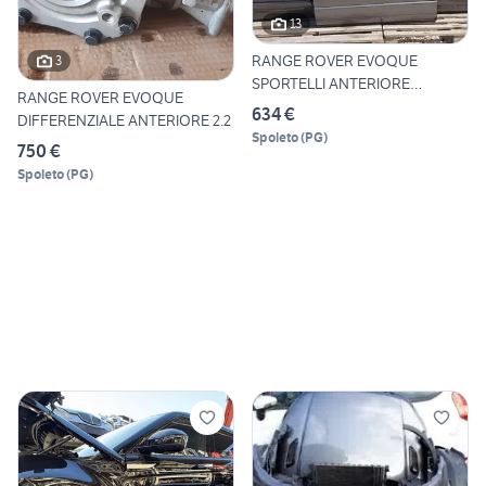
13
RANGE ROVER EVOQUE
3
SPORTELLI ANTERIORE
RANGE ROVER EVOQUE
POSTERIORI
634 €
DIFFERENZIALE ANTERIORE 2.2
Spoleto
(
PG
)
750 €
Spoleto
(
PG
)