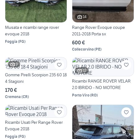
14
Musata e ricambi range rover
Range Rover Evoque coupe
evoque 2018
2011-2018 Porta sx
Foggia
(
FG
)
600 €
Collecorvino
(
PE
)
3
12
Gomme Pirelli Scorpion 235 60 18
Ricambi RANGE ROVER VELAR
4 Stagioni
2.0 IBRIDO - NO MOTORE
170 €
Porto Viro
(
RO
)
Cremona
(
CR
)
Ricambi Usati Per Range Rover
Evoque 2018
Foggia
(
FG
)