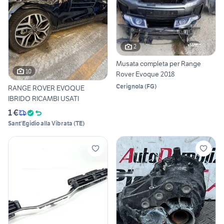
2
Musata completa per Range
10
Rover Evoque 2018
Cerignola
(
FG
)
RANGE ROVER EVOQUE
IBRIDO RICAMBI USATI
1 €
Sant'Egidio alla Vibrata
(
TE
)