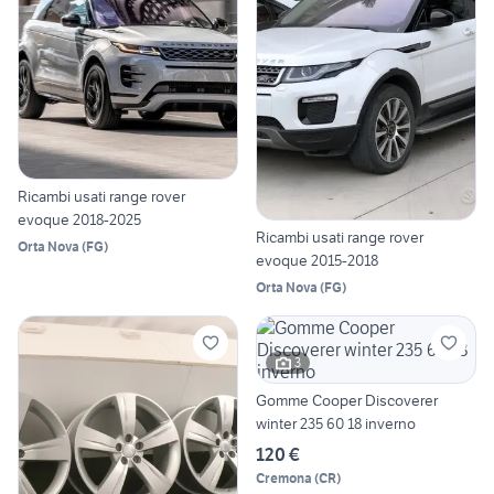
Ricambi usati range rover
evoque 2018-2025
Ricambi usati range rover
Orta Nova
(
FG
)
evoque 2015-2018
Orta Nova
(
FG
)
3
Gomme Cooper Discoverer
winter 235 60 18 inverno
120 €
Cremona
(
CR
)