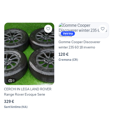
Vetrina
Gomme Cooper Discoverer
winter 235 60 18 inverno
120 €
Cremona
(
CR
)
9
CERCHI IN LEGA LAND ROVER
Range Rover Evoque Serie
329 €
Sant'Antimo
(
NA
)