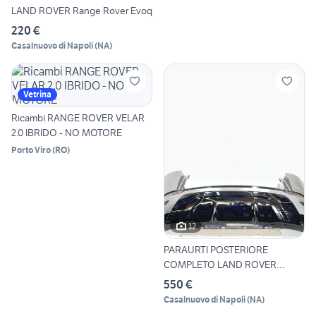
LAND ROVER Range Rover Evoq
220 €
Casalnuovo di Napoli
(
NA
)
Vetrina
Ricambi RANGE ROVER VELAR
2.0 IBRIDO - NO MOTORE
Porto Viro
(
RO
)
12
PARAURTI POSTERIORE
COMPLETO LAND ROVER
Range Rove
550 €
Casalnuovo di Napoli
(
NA
)