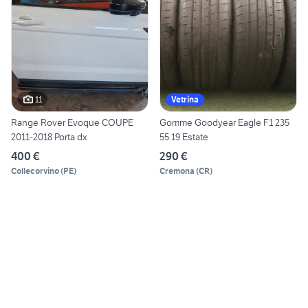
11
Vetrina
Range Rover Evoque COUPE
Gomme Goodyear Eagle F1 235
2011-2018 Porta dx
55 19 Estate
400 €
290 €
Collecorvino
(
PE
)
Cremona
(
CR
)