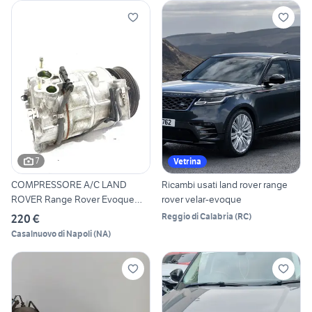
7
Vetrina
COMPRESSORE A/C LAND
Ricambi usati land rover range
ROVER Range Rover Evoque
rover velar-evoque
Seri
Reggio di Calabria
(
RC
)
220 €
Casalnuovo di Napoli
(
NA
)