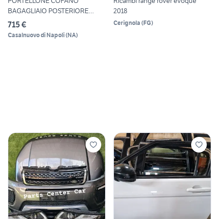
PORTELLONE COFANO
Ricambi range rover evoque
BAGAGLIAIO POSTERIORE
2018
COMPLETO L
Cerignola
(
FG
)
715 €
Casalnuovo di Napoli
(
NA
)