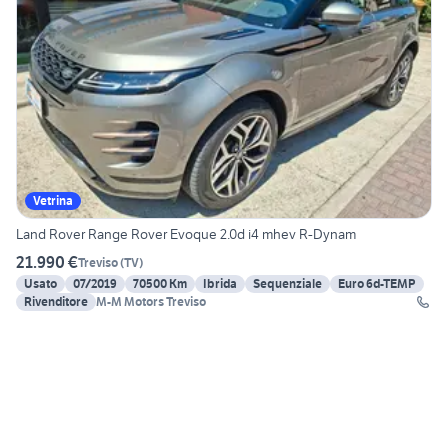
Vetrina
Land Rover Range Rover Evoque 2.0d i4 mhev R-Dynam
21.990 €
Treviso
(
TV
)
Usato
07/2019
70500 Km
Ibrida
Sequenziale
Euro 6d-TEMP
Rivenditore
M-M Motors Treviso