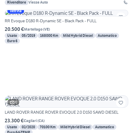
Rivenditore
Viesse Auto
Vetrina
RR Evoque D180 R-Dynamic SE - Black Pack - FULL
20.500 €
Martellago
(
VE
)
Usato
05/2019
168000 Km
Mild Hybrid Diesel
Automatico
Euro 6
6
LAND ROVER RANGE ROVER EVOQUE 2.0 D150 SAWD DIESEL
23.300 €
Cagliari
(
CA
)
Usato
02/2020
70100 Km
Mild Hybrid Diesel
Automatico
Euro 6d-TEMP