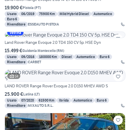
19.900 €
Pistoia
(
PT
)
Usato
06/2019
75900 Km
Mild Hybrid Diesel
Automatico
Euro 6
Rivenditore
ESSEAUTO PISTOIA
Vetrina
Land Rover Range Evoque 2.0 TD4 150 CV 5p. HSE Dyn
15.499 €
Guidonia Montecelio
(
RM
)
Usato
09/2016
180000 Km
Diesel
Automatico
Euro 6
Rivenditore
CARBET
14
LAND ROVER Range Rover Evoque 2.0 D150 MHEV AWD S
25.900 €
Latina
(
LT
)
Usato
07/2020
61500 Km
Ibrida
Automatico
Euro 6
Rivenditore
MIXAUTO S.R.L.