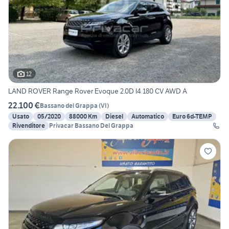
12
LAND ROVER Range Rover Evoque 2.0D I4 180 CV AWD A
22.100 €
Bassano del Grappa
(
VI
)
Usato
05/2020
88000 Km
Diesel
Automatico
Euro 6d-TEMP
Rivenditore
Privacar Bassano Del Grappa