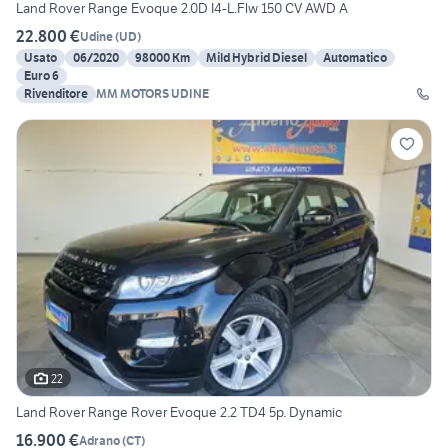
Land Rover Range Evoque 2.0D I4-L.Flw 150 CV AWD A
22.800 €
Udine
(
UD
)
Usato
06/2020
98000 Km
Mild Hybrid Diesel
Automatico
Euro 6
Rivenditore
MM MOTORS UDINE
22
Land Rover Range Rover Evoque 2.2 TD4 5p. Dynamic
16.900 €
Adrano
(
CT
)