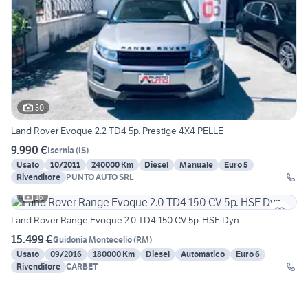
30
Land Rover Evoque 2.2 TD4 5p. Prestige 4X4 PELLE
9.990 €
Isernia
(
IS
)
Usato
10/2011
240000 Km
Diesel
Manuale
Euro 5
Rivenditore
PUNTO AUTO SRL
16
Land Rover Range Evoque 2.0 TD4 150 CV 5p. HSE Dyn
15.499 €
Guidonia Montecelio
(
RM
)
Usato
09/2016
180000 Km
Diesel
Automatico
Euro 6
Rivenditore
CARBET