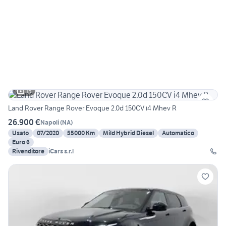
15
Land Rover Range Rover Evoque 2.0d 150CV i4 Mhev R
26.900 €
Napoli
(
NA
)
Usato
07/2020
55000 Km
Mild Hybrid Diesel
Automatico
Euro 6
Rivenditore
iCars s.r.l