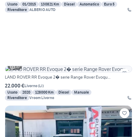
Usato
01/2015
130821 Km
Diesel
Automatico
Euro 5
Rivenditore
ALBERIO AUTO
20
LAND ROVER RR Evoque 2� serie Range Rover Evoqu...
22.000 €
Livorno
(
LI
)
Usato
2020
128000 Km
Diesel
Manuale
Rivenditore
Vroom Livorno