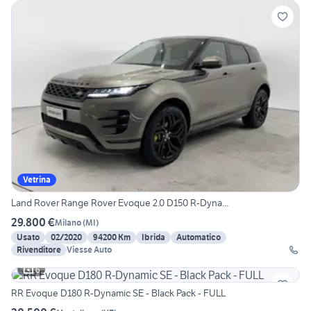
Vetrina
Land Rover Range Rover Evoque 2.0 D150 R-Dyna...
29.800 €
Milano
(
MI
)
Usato
02/2020
94200 Km
Ibrida
Automatico
Rivenditore
Viesse Auto
6
RR Evoque D180 R-Dynamic SE - Black Pack - FULL