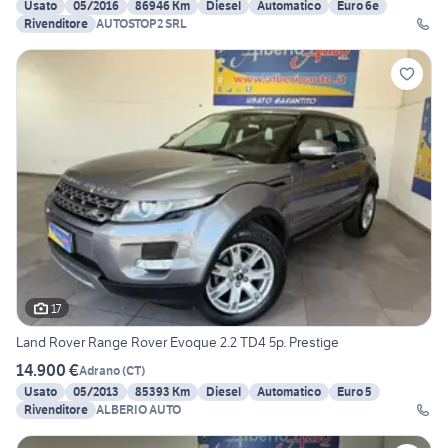
Usato
05/2016
86946 Km
Diesel
Automatico
Euro 6e
Rivenditore
AUTOSTOP2 SRL
17
Land Rover Range Rover Evoque 2.2 TD4 5p. Prestige
14.900 €
Adrano
(
CT
)
Usato
05/2013
85393 Km
Diesel
Automatico
Euro 5
Rivenditore
ALBERIO AUTO