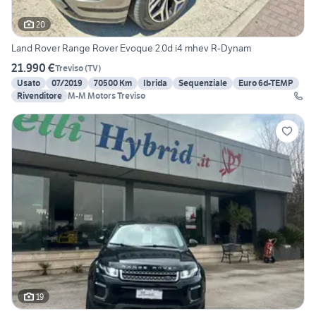
20
Land Rover Range Rover Evoque 2.0d i4 mhev R-Dynam
21.990 €
Treviso
(
TV
)
Usato
07/2019
70500 Km
Ibrida
Sequenziale
Euro 6d-TEMP
Rivenditore
M-M Motors Treviso
19