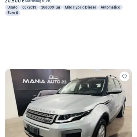
20.500 €
Martellago
(
VE
)
Usato
05/2019
168000 Km
Mild Hybrid Diesel
Automatico
Euro 6