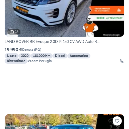
28
LAND ROVER RR Evoque 2.0D I4 150 CV AWD Auto R...
19.990 €
Deruta
(
PG
)
Usato
2020
161000 Km
Diesel
Automatico
Rivenditore
Vroom Perugia