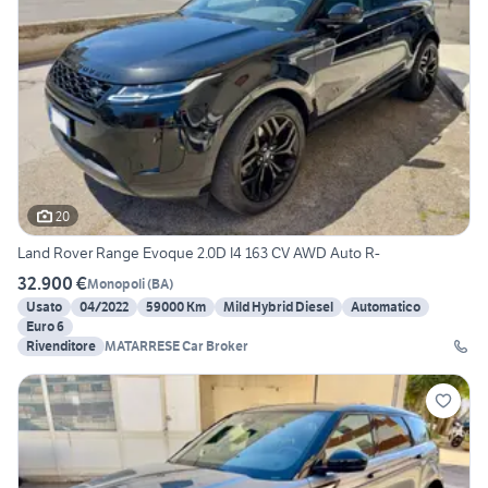
20
Land Rover Range Evoque 2.0D I4 163 CV AWD Auto R-
32.900 €
Monopoli
(
BA
)
Usato
04/2022
59000 Km
Mild Hybrid Diesel
Automatico
Euro 6
Rivenditore
MATARRESE Car Broker