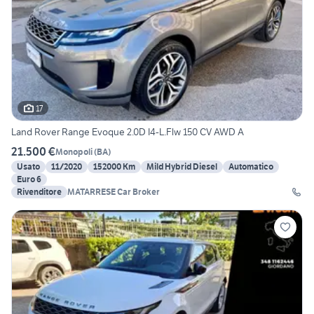
17
Land Rover Range Evoque 2.0D I4-L.Flw 150 CV AWD A
21.500 €
Monopoli
(
BA
)
Usato
11/2020
152000 Km
Mild Hybrid Diesel
Automatico
Euro 6
Rivenditore
MATARRESE Car Broker