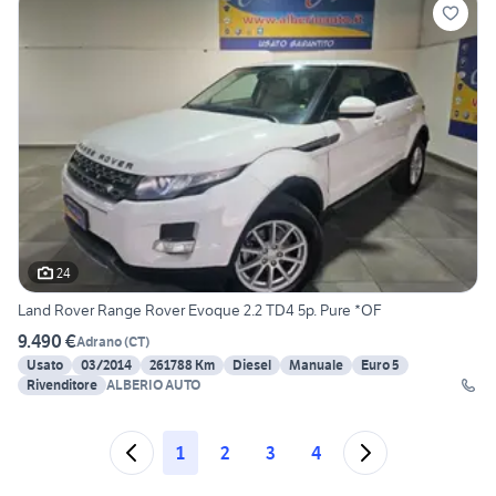
24
Land Rover Range Rover Evoque 2.2 TD4 5p. Pure *OF
9.490 €
Adrano
(
CT
)
Usato
03/2014
261788 Km
Diesel
Manuale
Euro 5
Rivenditore
ALBERIO AUTO
1
2
3
4