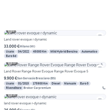
6
Land rover evoque r dynamic
33.000 €
Milano
(
MI
)
Usato
04/2022
45000 Km
Mild Hybrid Benzina
Automatico
Euro 6d
20
Land Rover Range Rover Evoque Range Rover Evoque 5
9.900 €
San Gervasio Bresciano
(
BS
)
Usato
01/2015
175900 Km
Diesel
Manuale
Euro 5
Rivenditore
Broker Carpremium
26
land rover evoque r-dynamic