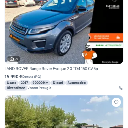
29
LAND ROVER Range Rover Evoque 2.0 TD4 150 CV 5p...
15.990 €
Deruta
(
PG
)
Usato
2017
90000 Km
Diesel
Automatico
Rivenditore
Vroom Perugia