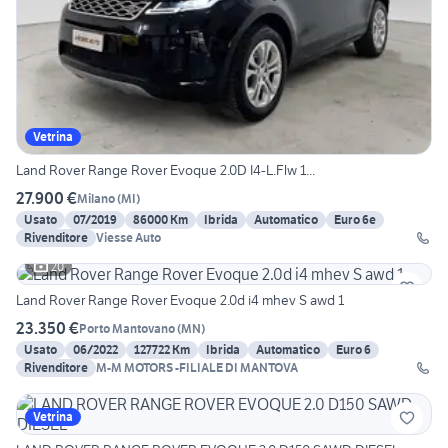
Vetrina
Land Rover Range Rover Evoque 2.0D I4-L.Flw 1...
27.900 €
Milano
(
MI
)
Usato
07/2019
86000 Km
Ibrida
Automatico
Euro 6e
Rivenditore
Viesse Auto
20
Land Rover Range Rover Evoque 2.0d i4 mhev S awd 1
23.350 €
Porto Mantovano
(
MN
)
Usato
06/2022
127722 Km
Ibrida
Automatico
Euro 6
Rivenditore
M-M MOTORS -FILIALE DI MANTOVA
Vetrina