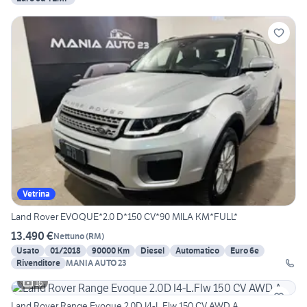
Vetrina
Land Rover EVOQUE*2.0 D*150 CV*90 MILA KM*FULL*
13.490 €
Nettuno
(
RM
)
Usato
01/2018
90000 Km
Diesel
Automatico
Euro 6e
Rivenditore
MANIA AUTO 23
16
Land Rover Range Evoque 2.0D I4-L.Flw 150 CV AWD A