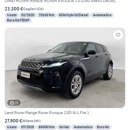
LAND ROVER RANGE ROVER EVOQUE 2.0 D150 SAWD DIESEL
23.300 €
Cagliari
(
CA
)
Usato
02/2020
70100 Km
Mild Hybrid Diesel
Automatico
Euro 6d-TEMP
25
Land Rover Range Rover Evoque 2.0D I4-L.Flw 1...
27.900 €
Milano
(
MI
)
Usato
07/2019
86000 Km
Ibrida
Automatico
Euro 6e