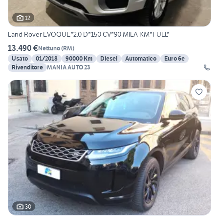
12
Land Rover EVOQUE*2.0 D*150 CV*90 MILA KM*FULL*
13.490 €
Nettuno
(
RM
)
Usato
01/2018
90000 Km
Diesel
Automatico
Euro 6e
Rivenditore
MANIA AUTO 23
30