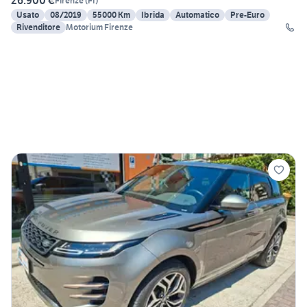
26.900 €
Firenze
(
FI
)
Usato
08/2019
55000 Km
Ibrida
Automatico
Pre-Euro
Rivenditore
Motorium Firenze