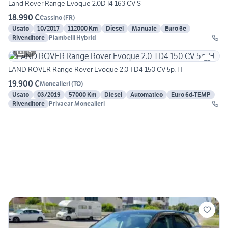
Land Rover Range Evoque 2.0D I4 163 CV S
18.990 €
Cassino
(
FR
)
Usato
10/2017
112000 Km
Diesel
Manuale
Euro 6e
Rivenditore
Piambelli Hybrid
15
LAND ROVER Range Rover Evoque 2.0 TD4 150 CV 5p. H
19.900 €
Moncalieri
(
TO
)
Usato
03/2019
57000 Km
Diesel
Automatico
Euro 6d-TEMP
Rivenditore
Privacar Moncalieri