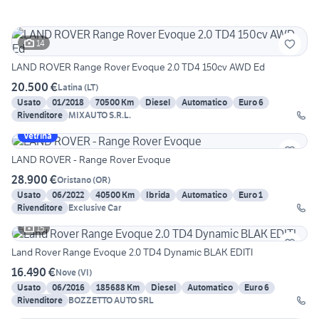
14
LAND ROVER Range Rover Evoque 2.0 TD4 150cv AWD Ed
20.500 €
Latina
(
LT
)
Usato
01/2018
70500 Km
Diesel
Automatico
Euro 6
Rivenditore
MIXAUTO S.R.L.
Vetrina
LAND ROVER - Range Rover Evoque
28.900 €
Oristano
(
OR
)
Usato
06/2022
40500 Km
Ibrida
Automatico
Euro 1
Rivenditore
Exclusive Car
15
Land Rover Range Evoque 2.0 TD4 Dynamic BLAK EDITI
16.490 €
Nove
(
VI
)
Usato
06/2016
185688 Km
Diesel
Automatico
Euro 6
Rivenditore
BOZZETTO AUTO SRL