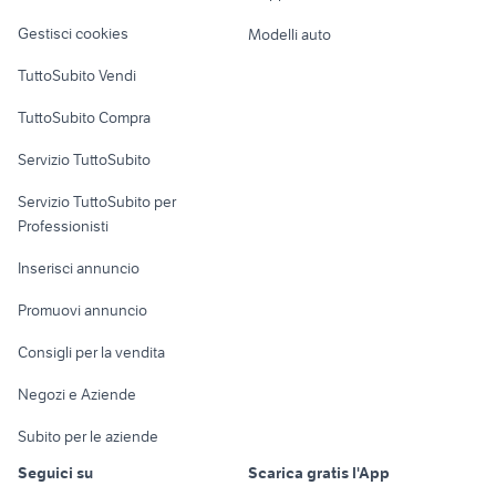
land rover evoque
Veicoli commerciali
altro
Puglia
Gestisci cookies
Modelli auto
Case vacanza
TuttoSubito Vendi
Uffici e Locali
TuttoSubito Compra
commerciali
Servizio TuttoSubito
elettronica
per la casa e la
sports e hobby
Servizio TuttoSubito per
persona
Informatica
Animali
Professionisti
Arredamento e
Console e
Accessori per
Casalinghi
Inserisci annuncio
Videogiochi
animali
Elettrodomestici
Promuovi annuncio
Audio/Video
Musica e Film
Giardino e Fai da te
Consigli per la vendita
Fotografia
Libri e Riviste
Abbigliamento e
Negozi e Aziende
Telefonia
Strumenti Musicali
Accessori
Subito per le aziende
Sports
Tutto per i bambini
Seguici su
Scarica gratis l'App
Biciclette