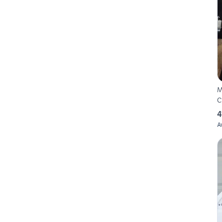
M
C
4
A