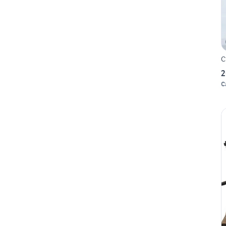
C
2
C