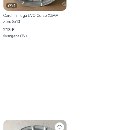
4
Cerchi in lega EVO Corse X3MA
Zero 8x13
213 €
Susegana
(
TV
)