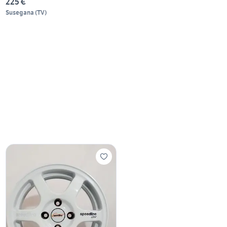
225 €
Susegana
(
TV
)