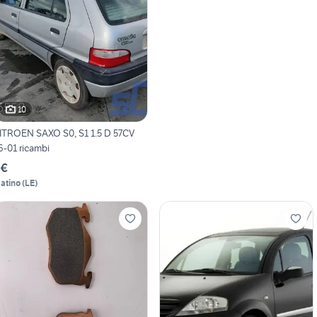
10
ITROEN SAXO S0, S1 1.5 D 57CV
6-01 ricambi
 €
atino
(
LE
)