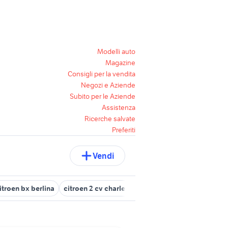
Modelli auto
Magazine
Consigli per la vendita
Negozi e Aziende
Subito per le Aziende
Assistenza
Ricerche salvate
Preferiti
Vendi
itroen bx berlina
citroen 2 cv charleston auto
citroen c3 picass