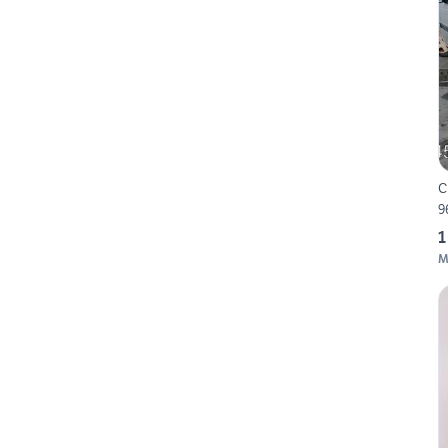
C
9
1
M