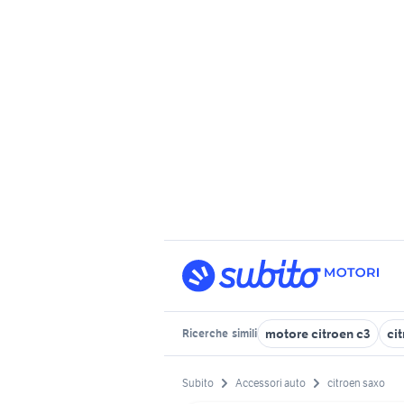
motore citroen c3
ci
Ricerche
simili
Subito
Accessori auto
citroen saxo