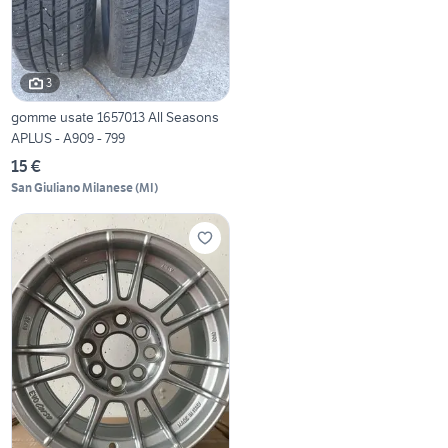
3
gomme usate 1657013 All Seasons
APLUS - A909 - 799
15 €
San Giuliano Milanese
(
MI
)