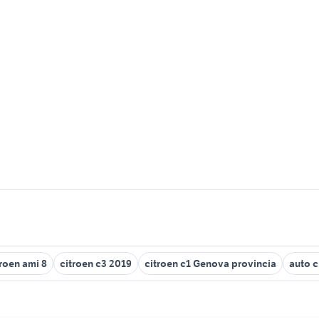
troen ami 8
citroen c3 2019
citroen c1 Genova provincia
auto c