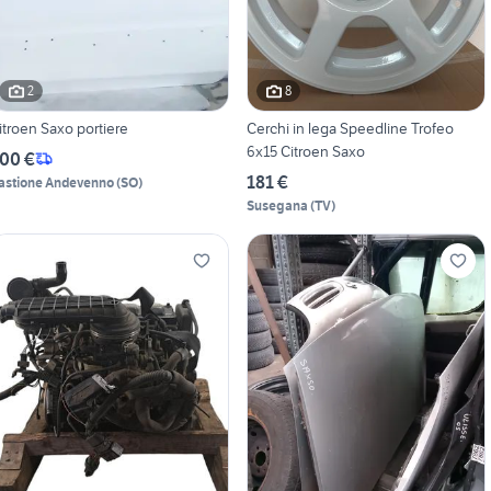
2
8
itroen Saxo portiere
Cerchi in lega Speedline Trofeo
6x15 Citroen Saxo
00 €
181 €
astione Andevenno
(
SO
)
Susegana
(
TV
)