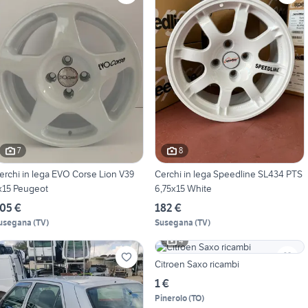
7
8
erchi in lega EVO Corse Lion V39
Cerchi in lega Speedline SL434 PTS
x15 Peugeot
6,75x15 White
05 €
182 €
usegana
(
TV
)
Susegana
(
TV
)
4
Citroen Saxo ricambi
1 €
Pinerolo
(
TO
)