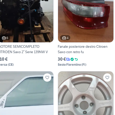
6
4
OTORE SEMICOMPLETO
Fanale posteriore destro Citroen
ITROEN Saxo 2° Serie 139NW V
Saxo con retro fu
10 €
30 €
versa
(
CE
)
Sesto Fiorentino
(
FI
)