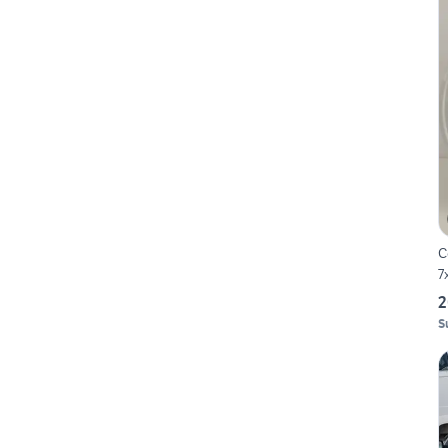
C
7
2
S