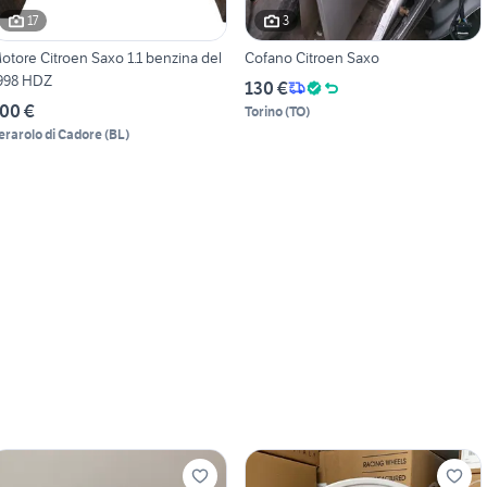
17
3
otore Citroen Saxo 1.1 benzina del
Cofano Citroen Saxo
998 HDZ
130 €
00 €
Torino
(
TO
)
erarolo di Cadore
(
BL
)