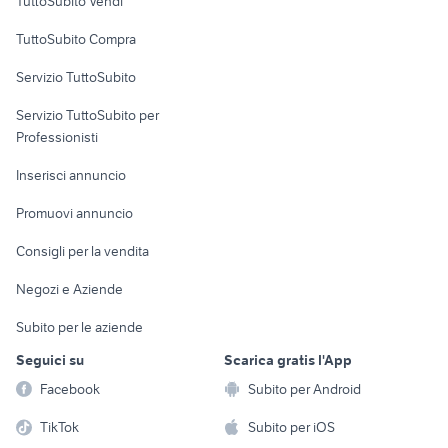
TuttoSubito Vendi
Uffici e Locali
TuttoSubito Compra
commerciali
Servizio TuttoSubito
elettronica
per la casa e la
sports e hobby
Servizio TuttoSubito per
persona
Informatica
Animali
Professionisti
Arredamento e
Console e
Accessori per
Casalinghi
Inserisci annuncio
Videogiochi
animali
Elettrodomestici
Promuovi annuncio
Audio/Video
Musica e Film
Giardino e Fai da te
Consigli per la vendita
Fotografia
Libri e Riviste
Abbigliamento e
Negozi e Aziende
Telefonia
Strumenti Musicali
Accessori
Subito per le aziende
Sports
Tutto per i bambini
Seguici su
Scarica gratis l'App
Biciclette
Facebook
Subito per Android
Collezionismo
TikTok
Subito per iOS