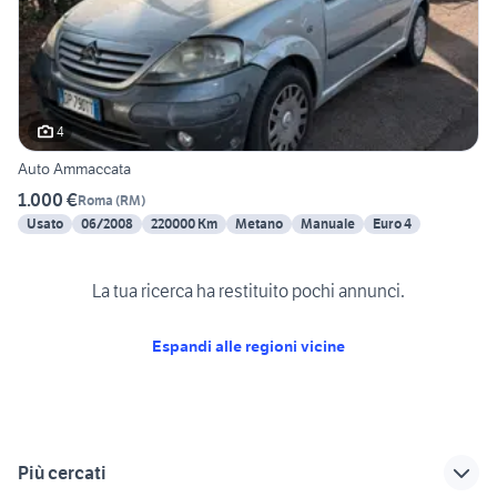
4
Auto Ammaccata
1.000 €
Roma
(
RM
)
Usato
06/2008
220000 Km
Metano
Manuale
Euro 4
La tua ricerca ha restituito pochi annunci.
Espandi alle regioni vicine
Più cercati