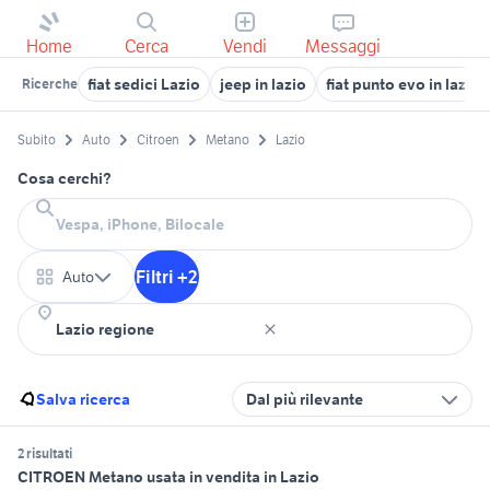
Home
Cerca
Vendi
Messaggi
fiat sedici Lazio
jeep in lazio
fiat punto evo in lazio
Ricerche
Subito
Auto
Citroen
Metano
Lazio
Cosa cerchi?
Filtri +2
Auto
Salva ricerca
Dal più rilevante
2 risultati
CITROEN Metano usata in vendita in Lazio