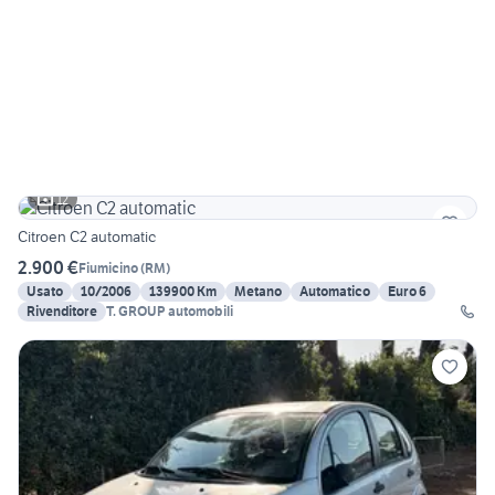
12
Citroen C2 automatic
2.900 €
Fiumicino
(
RM
)
Usato
10/2006
139900 Km
Metano
Automatico
Euro 6
Rivenditore
T. GROUP automobili