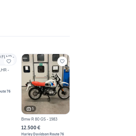
LHR -
ute 76
5
Bmw R 80 GS - 1983
12.500 €
Harley Davidson Route 76