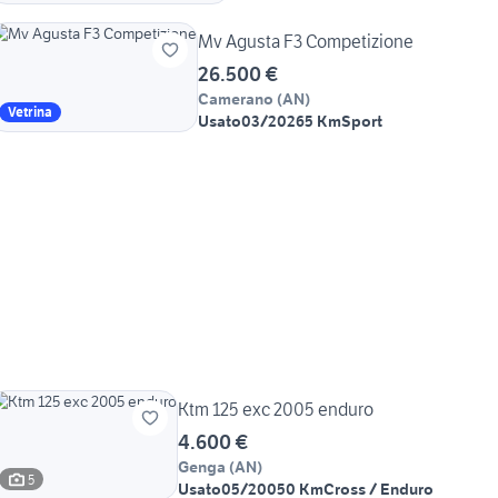
Mv Agusta F3 Competizione
26.500 €
Camerano
(
AN
)
Vetrina
Usato
03/2026
5 Km
Sport
Ktm 125 exc 2005 enduro
4.600 €
Genga
(
AN
)
5
Usato
05/2005
0 Km
Cross / Enduro