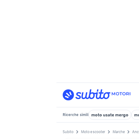
moto usate mergo
mo
Ricerche
simili
Subito
Moto e scooter
Marche
Anc