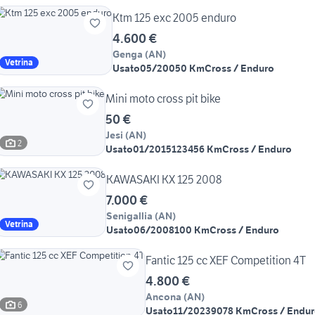
Ktm 125 exc 2005 enduro
4.600 €
Genga
(
AN
)
Vetrina
Usato
05/2005
0 Km
Cross / Enduro
Mini moto cross pit bike
50 €
Jesi
(
AN
)
2
Usato
01/2015
123456 Km
Cross / Enduro
KAWASAKI KX 125 2008
7.000 €
Senigallia
(
AN
)
Vetrina
Usato
06/2008
100 Km
Cross / Enduro
Fantic 125 cc XEF Competition 4T
4.800 €
Ancona
(
AN
)
6
Usato
11/2023
9078 Km
Cross / Endu