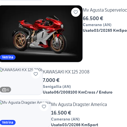
Mv Agusta Superveloc
66.500 €
Camerano
(
AN
)
Usato
03/2026
5 Km
Spo
Vetrina
KAWASAKI KX 125 2008
7.000 €
Senigallia
(
AN
)
6
Usato
06/2008
100 Km
Cross / Enduro
Mv Agusta Dragster America
16.500 €
Camerano
(
AN
)
Vetrina
Usato
03/2026
6 Km
Sport