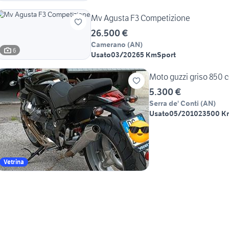
Mv Agusta F3 Competizione
26.500 €
Camerano
(
AN
)
6
Usato
03/2026
5 Km
Sport
Moto guzzi griso 850 c
5.300 €
Serra de' Conti
(
AN
)
Usato
05/2010
23500 K
Vetrina