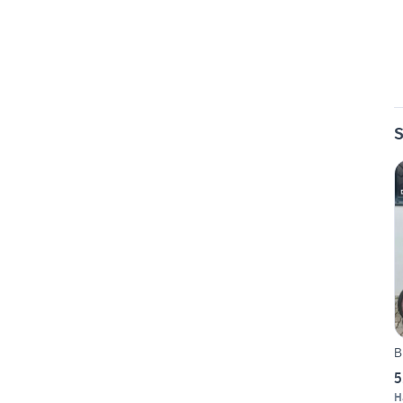
S
B
5
H