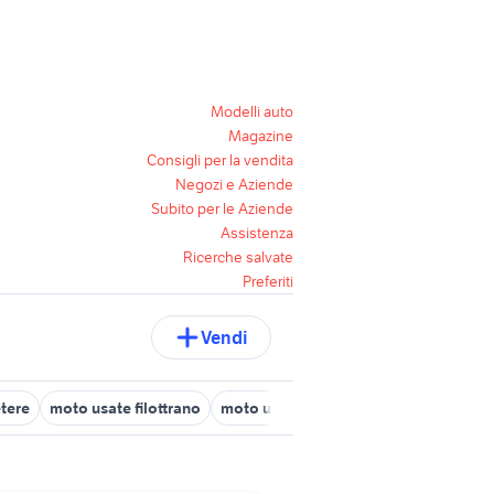
Modelli auto
Magazine
Consigli per la vendita
Negozi e Aziende
Subito per le Aziende
Assistenza
Ricerche salvate
Preferiti
Vendi
tere
moto usate filottrano
moto usate monsano
yamaha mont