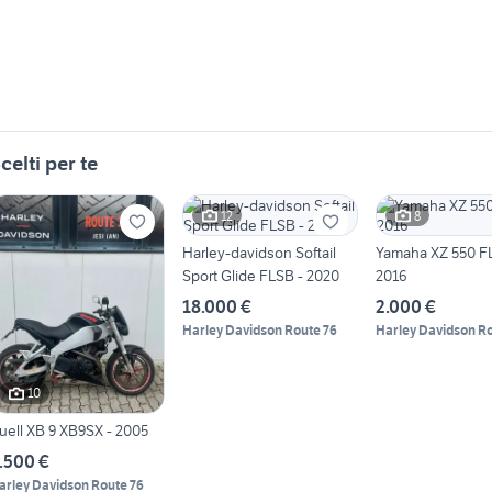
celti per te
12
8
Harley-davidson Softail
Yamaha XZ 550 F
Sport Glide FLSB - 2020
2016
18.000 €
2.000 €
Harley Davidson Route 76
Harley Davidson Ro
10
uell XB 9 XB9SX - 2005
.500 €
arley Davidson Route 76