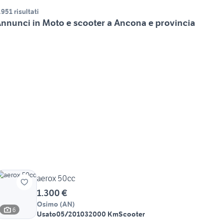
.951 risultati
nnunci in Moto e scooter a Ancona e provincia
aerox 50cc
1.300 €
Osimo
(
AN
)
6
Usato
05/2010
32000 Km
Scooter