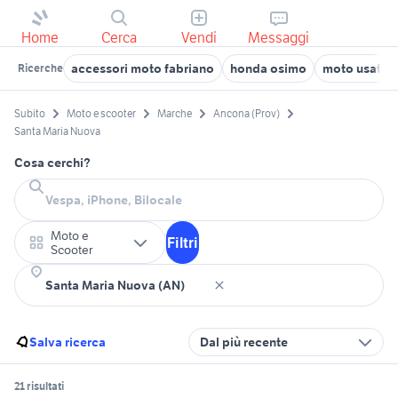
Home
Cerca
Vendi
Messaggi
accessori moto fabriano
honda osimo
moto usate 
Ricerche
Subito
Moto e scooter
Marche
Ancona (Prov)
Santa Maria Nuova
Cosa cerchi?
Moto e
Filtri
Scooter
Salva ricerca
Dal più recente
21 risultati