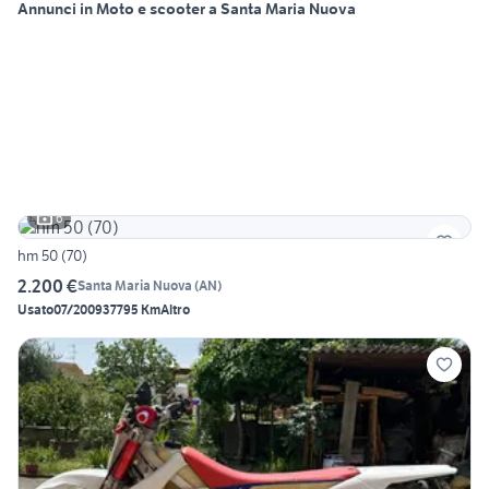
Annunci in Moto e scooter a Santa Maria Nuova
6
hm 50 (70)
2.200 €
Santa Maria Nuova
(
AN
)
Usato
07/2009
37795 Km
Altro