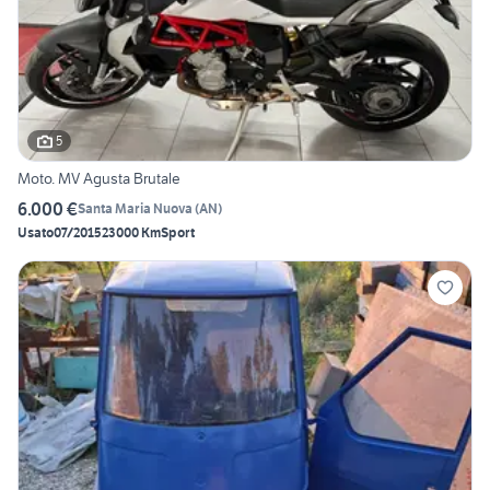
5
Moto. MV Agusta Brutale
6.000 €
Santa Maria Nuova
(
AN
)
Usato
07/2015
23000 Km
Sport