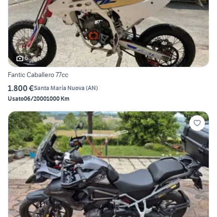
6
Fantic Caballero 77cc
1.800 €
Santa Maria Nuova
(
AN
)
Usato
06/2000
1000 Km