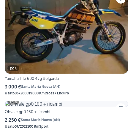
6
Yamaha TTe 600 4vg Belgarda
3.000 €
Santa Maria Nuova
(
AN
)
Usato
06/2000
19000 Km
Cross / Enduro
6
Ohvale gp0 160 + ricambi
2.250 €
Santa Maria Nuova
(
AN
)
Usato
07/2022
100 Km
Sport