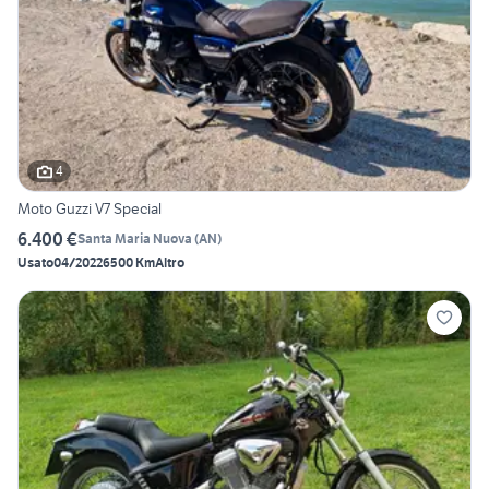
4
Moto Guzzi V7 Special
6.400 €
Santa Maria Nuova
(
AN
)
Usato
04/2022
6500 Km
Altro