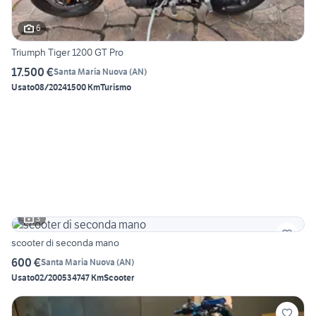
6
Triumph Tiger 1200 GT Pro
17.500 €
Santa Maria Nuova
(
AN
)
Usato
08/2024
1500 Km
Turismo
3
scooter di seconda mano
600 €
Santa Maria Nuova
(
AN
)
Usato
02/2005
34747 Km
Scooter