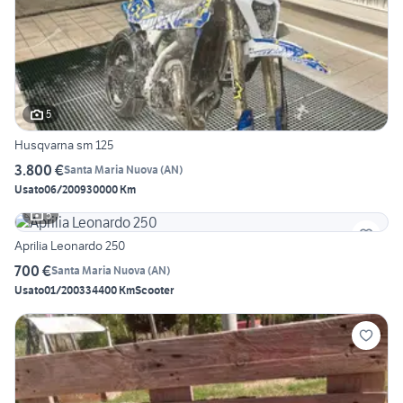
5
Husqvarna sm 125
3.800 €
Santa Maria Nuova
(
AN
)
Usato
06/2009
30000 Km
5
Aprilia Leonardo 250
700 €
Santa Maria Nuova
(
AN
)
Usato
01/2003
34400 Km
Scooter