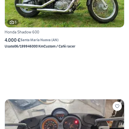
6
Honda Shadow 600
4.000 €
Santa Maria Nuova
(
AN
)
Usato
06/1999
46000 Km
Custom / Café racer