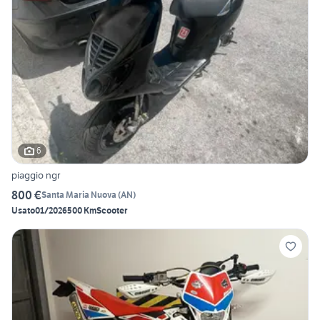
6
piaggio ngr
800 €
Santa Maria Nuova
(
AN
)
Usato
01/2026
500 Km
Scooter