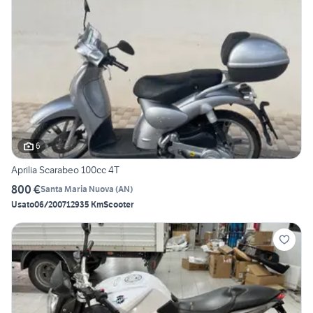
6
Aprilia Scarabeo 100cc 4T
800 €
Santa Maria Nuova
(
AN
)
Usato
06/2007
12935 Km
Scooter