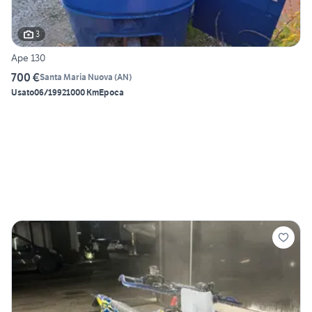
3
Ape 130
700 €
Santa Maria Nuova
(
AN
)
Usato
06/1992
1000 Km
Epoca