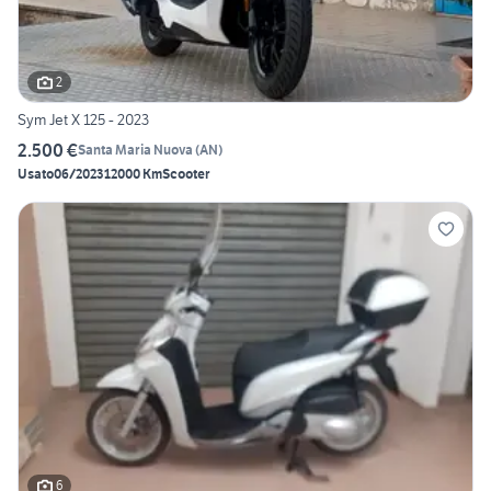
2
Sym Jet X 125 - 2023
2.500 €
Santa Maria Nuova
(
AN
)
Usato
06/2023
12000 Km
Scooter
6