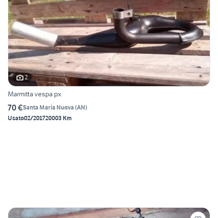
2
Marmitta vespa px
70 €
Santa Maria Nuova
(
AN
)
Usato
02/2017
20003 Km