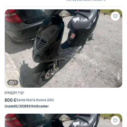
6
piaggio ngr
800 €
Santa Maria Nuova
(
AN
)
Usato
01/2026
50 Km
Scooter