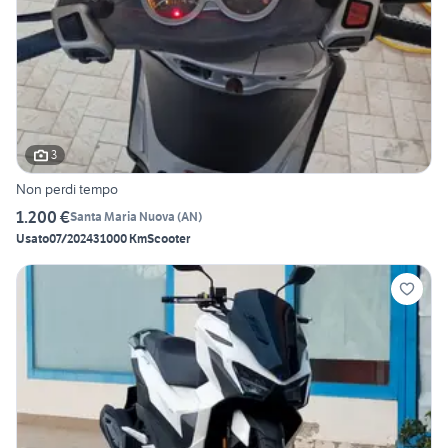
3
Non perdi tempo
1.200 €
Santa Maria Nuova
(
AN
)
Usato
07/2024
31000 Km
Scooter