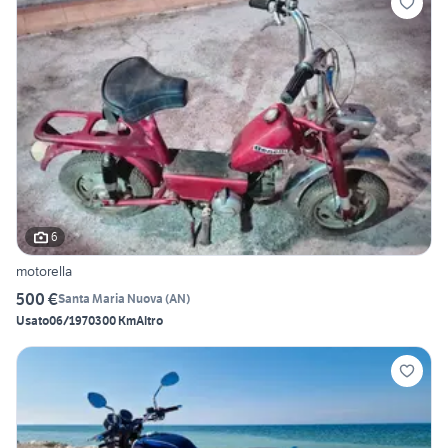
6
motorella
500 €
Santa Maria Nuova
(
AN
)
Usato
06/1970
300 Km
Altro