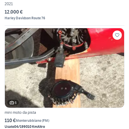
2021
12.000 €
Harley Davidson Route 76
6
mini moto da pista
110 €
Monterubbiano
(
FM
)
Usato
04/1990
10 Km
Altro