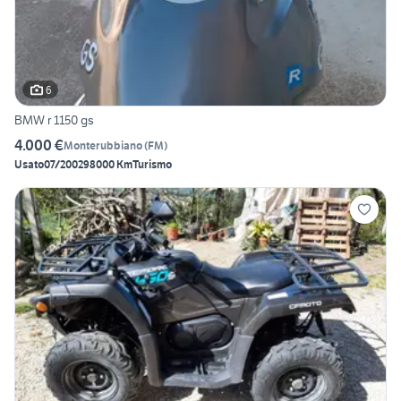
6
BMW r 1150 gs
4.000 €
Monterubbiano
(
FM
)
Usato
07/2002
98000 Km
Turismo