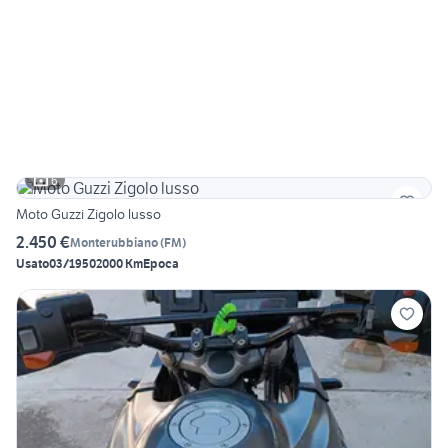
6
Moto Guzzi Zigolo lusso
2.450 €
Monterubbiano
(
FM
)
Usato
03/1950
2000 Km
Epoca