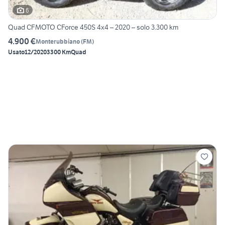
6
Quad CFMOTO CForce 450S 4x4 – 2020 – solo 3.300 km
4.900 €
Monterubbiano
(
FM
)
Usato
12/2020
3300 Km
Quad