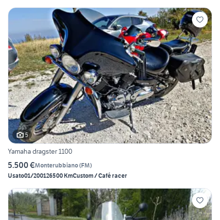
5
Yamaha dragster 1100
5.500 €
Monterubbiano
(
FM
)
Usato
01/2001
26500 Km
Custom / Café racer