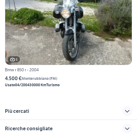
6
Bmw r 850 r - 2004
4.500 €
Monterubbiano
(
FM
)
Usato
04/2004
30000 Km
Turismo
Più cercati
Correlati
Richerche simili
Suggerimenti
Ricerche consigliate
moto usate falerone
honda sant'angelo
honda san severino