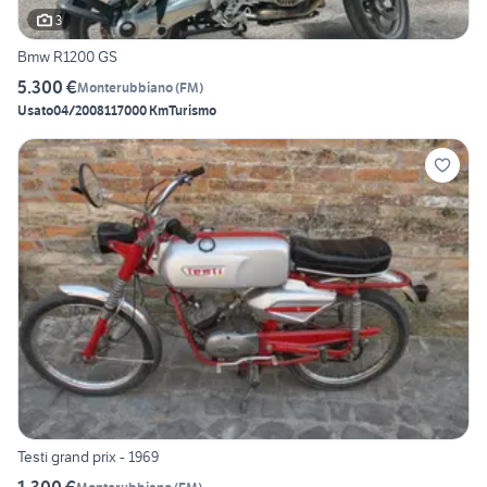
3
Bmw R1200 GS
5.300 €
Monterubbiano
(
FM
)
Usato
04/2008
117000 Km
Turismo
Testi grand prix - 1969