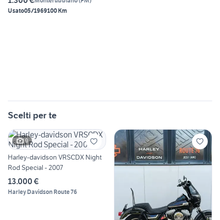
1.300 €
Monterubbiano
(
FM
)
Usato
05/1969
100 Km
Scelti per te
9
Harley-davidson VRSCDX Night
Rod Special - 2007
13.000 €
Harley Davidson Route 76