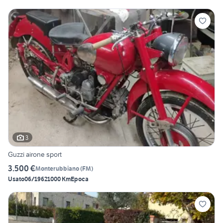
3
Guzzi airone sport
3.500 €
Monterubbiano
(
FM
)
Usato
06/1962
1000 Km
Epoca