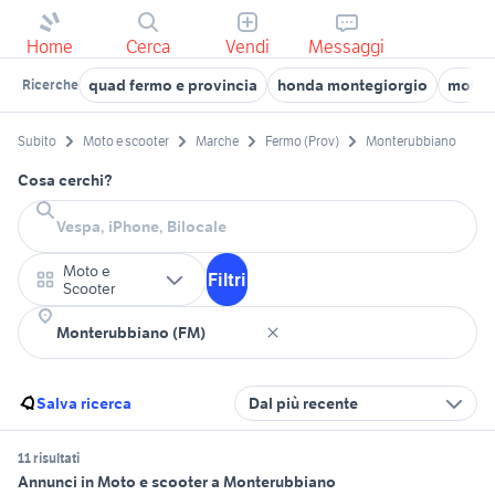
Home
Cerca
Vendi
Messaggi
quad fermo e provincia
honda montegiorgio
moto u
Ricerche
Subito
Moto e scooter
Marche
Fermo (Prov)
Monterubbiano
Cosa cerchi?
Moto e
Filtri
Scooter
Salva ricerca
Dal più recente
11 risultati
Annunci in Moto e scooter a Monterubbiano