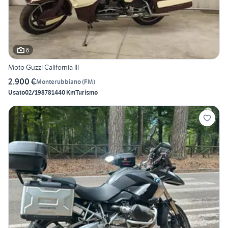
6
Moto Guzzi California III
2.900 €
Monterubbiano
(
FM
)
Usato
02/1987
81440 Km
Turismo