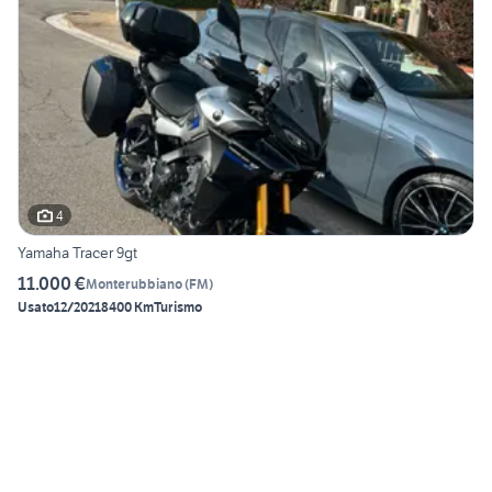
4
Yamaha Tracer 9gt
11.000 €
Monterubbiano
(
FM
)
Usato
12/2021
8400 Km
Turismo