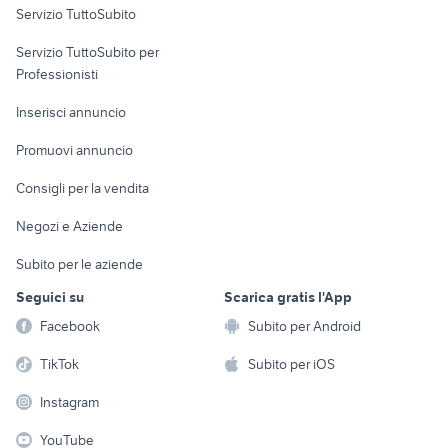
Servizio TuttoSubito
elettronica
per la casa e la
sports e hobby
Servizio TuttoSubito per
persona
Informatica
Animali
Professionisti
Arredamento e
Console e
Accessori per
Casalinghi
Inserisci annuncio
Videogiochi
animali
Elettrodomestici
Promuovi annuncio
Audio/Video
Musica e Film
Giardino e Fai da te
Consigli per la vendita
Fotografia
Libri e Riviste
Abbigliamento e
Negozi e Aziende
Telefonia
Strumenti Musicali
Accessori
Subito per le aziende
Sports
Tutto per i bambini
Seguici su
Scarica gratis l'App
Biciclette
Facebook
Subito per Android
Collezionismo
TikTok
Subito per iOS
Instagram
YouTube