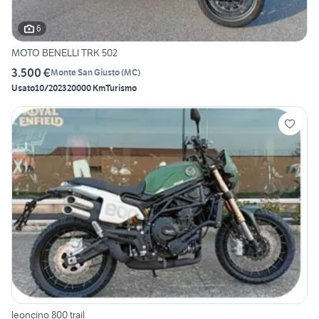
6
MOTO BENELLI TRK 502
3.500 €
Monte San Giusto
(
MC
)
Usato
10/2023
20000 Km
Turismo
leoncino 800 trail