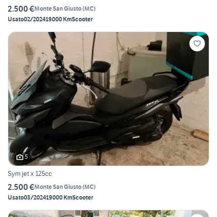
2.500 €
Monte San Giusto
(
MC
)
Usato
02/2024
19000 Km
Scooter
5
Sym jet x 125cc
2.500 €
Monte San Giusto
(
MC
)
Usato
03/2024
19000 Km
Scooter