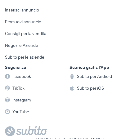
Arredamento e
Console e
Accessori per
Casalinghi
Inserisci annuncio
Videogiochi
animali
Elettrodomestici
Promuovi annuncio
Audio/Video
Musica e Film
Giardino e Fai da te
Consigli per la vendita
Fotografia
Libri e Riviste
Abbigliamento e
Negozi e Aziende
Telefonia
Strumenti Musicali
Accessori
Subito per le aziende
Sports
Tutto per i bambini
Seguici su
Scarica gratis l'App
Biciclette
Facebook
Subito per Android
Collezionismo
TikTok
Subito per iOS
Instagram
YouTube