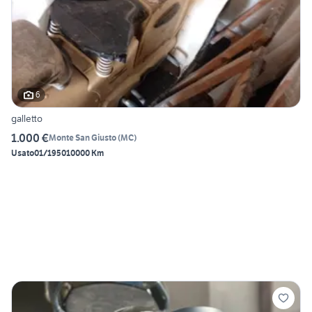
6
galletto
1.000 €
Monte San Giusto
(
MC
)
Usato
01/1950
10000 Km