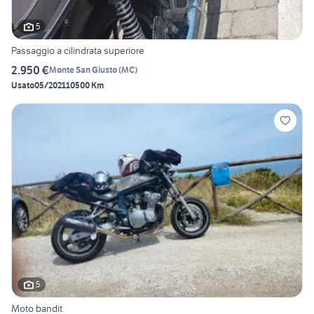
5
Passaggio a cilindrata superiore
2.950 €
Monte San Giusto
(
MC
)
Usato
05/2021
10500 Km
5
Moto bandit