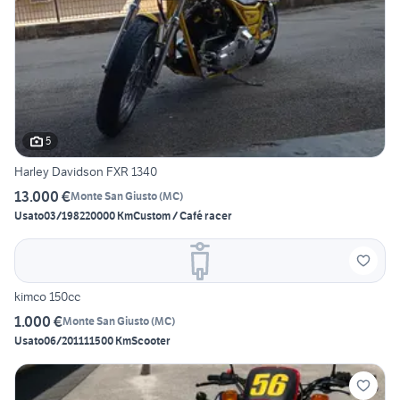
5
Harley Davidson FXR 1340
13.000 €
Monte San Giusto
(
MC
)
Usato
03/1982
20000 Km
Custom / Café racer
kimco 150cc
1.000 €
Monte San Giusto
(
MC
)
Usato
06/2011
11500 Km
Scooter