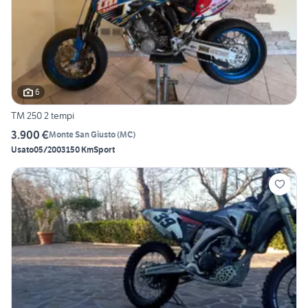
6
TM 250 2 tempi
3.900 €
Monte San Giusto
(
MC
)
Usato
05/2003
150 Km
Sport