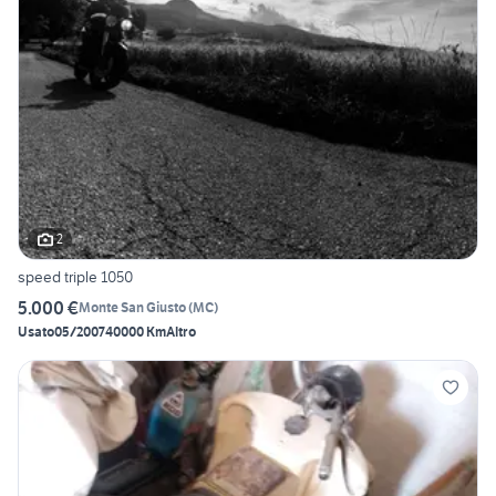
2
speed triple 1050
5.000 €
Monte San Giusto
(
MC
)
Usato
05/2007
40000 Km
Altro