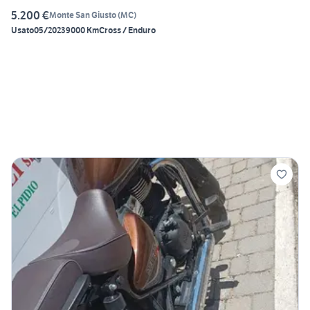
5.200 €
Monte San Giusto
(
MC
)
Usato
05/2023
9000 Km
Cross / Enduro