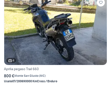
4
Aprilia pegaso Trail 660
800 €
Monte San Giusto
(
MC
)
Usato
07/2006
90000 Km
Cross / Enduro