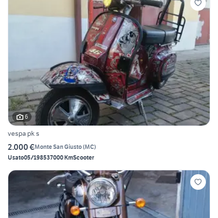
6
vespa pk s
2.000 €
Monte San Giusto
(
MC
)
Usato
05/1985
37000 Km
Scooter