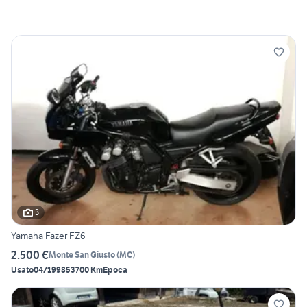
3
Yamaha Fazer FZ6
2.500 €
Monte San Giusto
(
MC
)
Usato
04/1998
53700 Km
Epoca