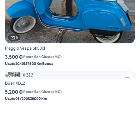
6
Piaggio Vespa pk50xl
3.500 €
Monte San Giusto
(
MC
)
Usato
10/1987
500 Km
Epoca
6
Buell XB12
5.200 €
Monte San Giusto
(
MC
)
Usato
06/2008
26000 Km