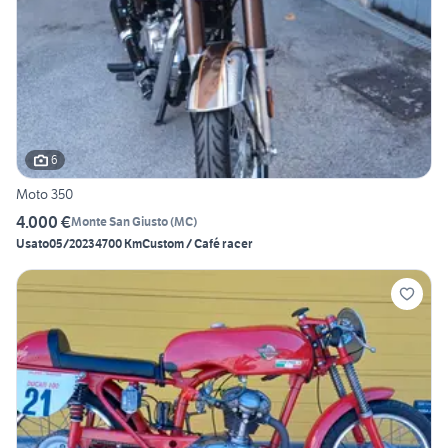
6
Moto 350
4.000 €
Monte San Giusto
(
MC
)
Usato
05/2023
4700 Km
Custom / Café racer