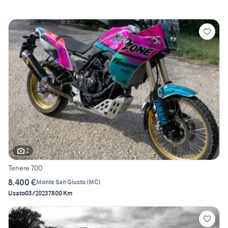
2
Tenere 700
8.400 €
Monte San Giusto
(
MC
)
Usato
03/2023
7800 Km