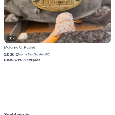
4
Motorino CF Rocket
1.000 €
Monte San Giusto
(
MC
)
Usato
05/1970
1 Km
Epoca
Scelti per te