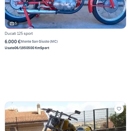
5
Ducati 125 sport
6.000 €
Monte San Giusto
(
MC
)
Usato
06/1950
500 Km
Sport