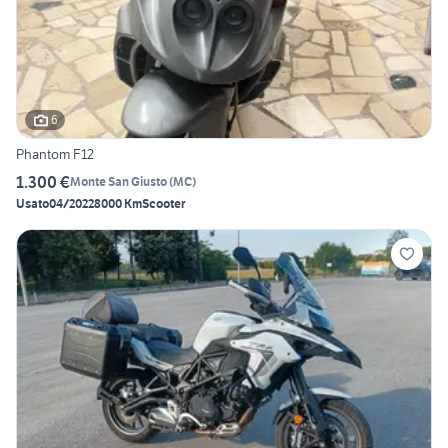
6
Phantom F12
1.300 €
Monte San Giusto
(
MC
)
Usato
04/2022
8000 Km
Scooter