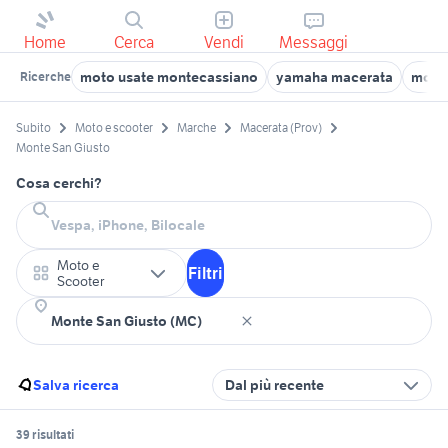
Home
Cerca
Vendi
Messaggi
moto usate montecassiano
yamaha macerata
moto 
Ricerche
Subito
Moto e scooter
Marche
Macerata (Prov)
Monte San Giusto
Cosa cerchi?
Moto e
Filtri
Scooter
Salva ricerca
Dal più recente
39 risultati