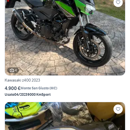
4
Kawasaki z400 2023
4.900 €
Monte San Giusto
(
MC
)
Usato
04/2023
9000 Km
Sport