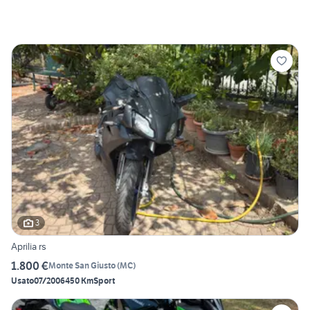
3
Aprilia rs
1.800 €
Monte San Giusto
(
MC
)
Usato
07/2006
450 Km
Sport