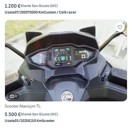
1.200 €
Monte San Giusto
(
MC
)
Usato
07/2000
70000 Km
Custom / Café racer
6
Scooter Maxisym TL
5.500 €
Monte San Giusto
(
MC
)
Usato
03/2025
8230 Km
Scooter