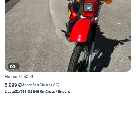
6
Honda XL 500R
5.999 €
Monte San Giusto
(
MC
)
Usato
01/1984
15646 Km
Cross / Enduro