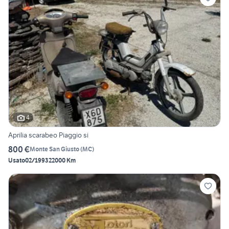
4
Aprilia scarabeo Piaggio si
800 €
Monte San Giusto
(
MC
)
Usato
02/1993
22000 Km