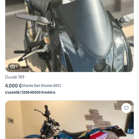
6
Ducati 749
4.000 €
Monte San Giusto
(
MC
)
Usato
06/2006
48000 Km
Altro