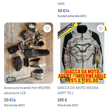
VARI
30 €
Castelraimondo
(
MC
)
5
3
Accessori/ricambi Ktm 950/990
GIACCA DA MOTO MACNA
adventure LC8
ADPT TG.L
20 €
195 €
Macerata
(
MC
)
Macerata
(
MC
)