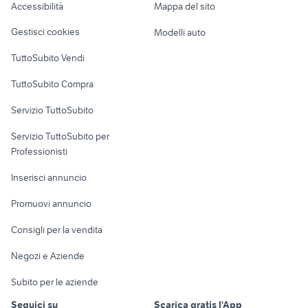
Accessibilità
Mappa del sito
ducati moto Ragusa provincia
interruttore alzacristalli
Loft, mansarde e
Veicoli commerciali
altro
Gestisci cookies
Modelli auto
Case vacanza
TuttoSubito Vendi
Uffici e Locali
TuttoSubito Compra
commerciali
Servizio TuttoSubito
elettronica
per la casa e la
sports e hobby
Servizio TuttoSubito per
persona
Informatica
Animali
Professionisti
Arredamento e
Console e
Accessori per
Casalinghi
Inserisci annuncio
Videogiochi
animali
Elettrodomestici
Promuovi annuncio
Audio/Video
Musica e Film
Giardino e Fai da te
Consigli per la vendita
Fotografia
Libri e Riviste
Abbigliamento e
Negozi e Aziende
Telefonia
Strumenti Musicali
Accessori
Subito per le aziende
Sports
Tutto per i bambini
Seguici su
Scarica gratis l'App