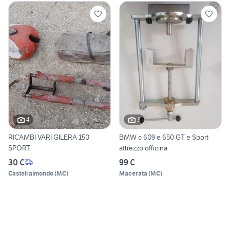
4
3
RICAMBI VARI GILERA 150
BMW c 609 e 650 GT e Sport
SPORT
attrezzo officina
30 €
99 €
Castelraimondo
(
MC
)
Macerata
(
MC
)