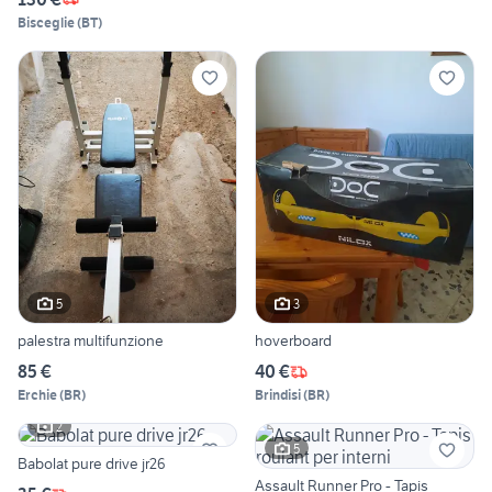
Bisceglie
(
BT
)
5
3
palestra multifunzione
hoverboard
85 €
40 €
Erchie
(
BR
)
Brindisi
(
BR
)
2
5
Babolat pure drive jr26
Assault Runner Pro - Tapis