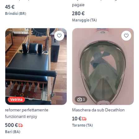
pagaie
45 €
280 €
Brindisi
(
BR
)
Maruggio
(
TA
)
3
Vetrina
reformer perfettamente
Maschera da sub Decathlon
funzionanti enjoy
10 €
500 €
Taranto
(
TA
)
Bari
(
BA
)