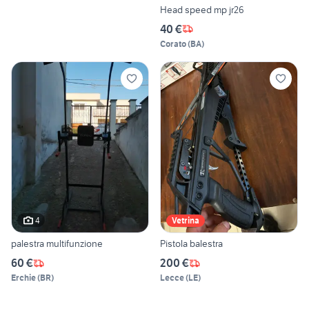
Head speed mp jr26
40 €
Corato
(
BA
)
4
Vetrina
palestra multifunzione
Pistola balestra
60 €
200 €
Erchie
(
BR
)
Lecce
(
LE
)