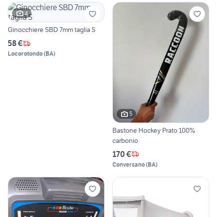
4
Ginocchiere SBD 7mm taglia S
58 €
Locorotondo
(
BA
)
5
Bastone Hockey Prato 100%
carbonio
170 €
Conversano
(
BA
)