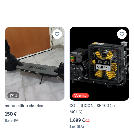
3
Vetrina
monopattino elettrico
COLTRI ICON LSE 100 (ex
MCH6)
150 €
1.699 €
Bari
(
BA
)
Bari
(
BA
)