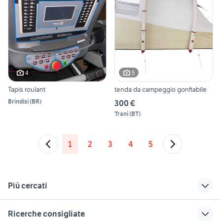
4
5
Tapis roulant
tenda da campeggio gonfiabile
Brindisi
(
BR
)
300 €
Trani
(
BT
)
1
2
3
4
5
Più cercati
Correlati
Richerche simili
Suggerimenti
Ricerche consigliate