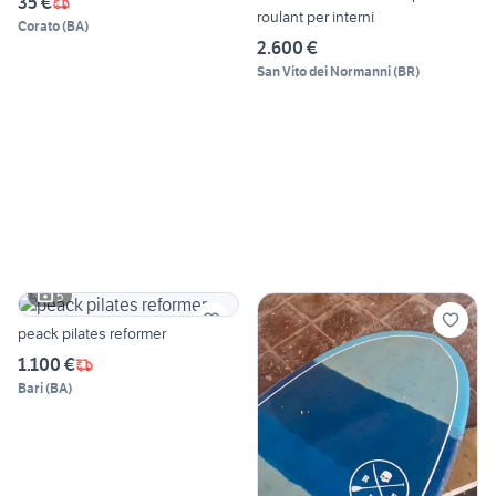
35 €
roulant per interni
Corato
(
BA
)
2.600 €
San Vito dei Normanni
(
BR
)
5
peack pilates reformer
1.100 €
Bari
(
BA
)