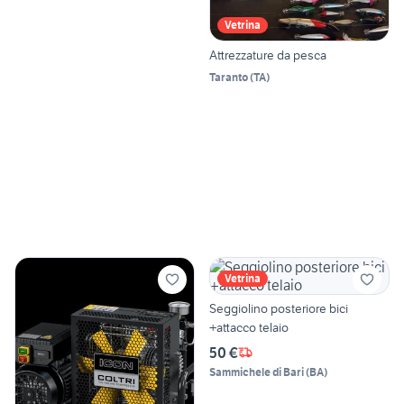
Vetrina
Attrezzature da pesca
Taranto
(
TA
)
Vetrina
Seggiolino posteriore bici
+attacco telaio
50 €
Sammichele di Bari
(
BA
)