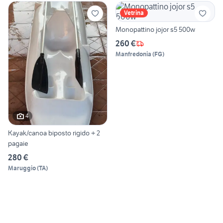
Vetrina
Monopattino jojor s5 500w
260 €
Manfredonia
(
FG
)
4
Kayak/canoa biposto rigido + 2
pagaie
280 €
Maruggio
(
TA
)