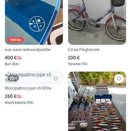
Vetrina
sup wave redwoodpaddle
Cinzia Pieghevole
400 €
100 €
Bari
(
BA
)
Taranto
(
TA
)
4
Monopattino jojor s5 500w
260 €
Manfredonia
(
FG
)