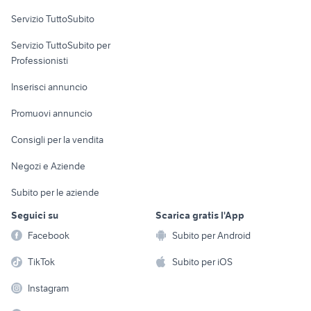
Servizio TuttoSubito
elettronica
per la casa e la
sports e hobby
Servizio TuttoSubito per
persona
Informatica
Animali
Professionisti
Arredamento e
Console e
Accessori per
Casalinghi
Inserisci annuncio
Videogiochi
animali
Elettrodomestici
Promuovi annuncio
Audio/Video
Musica e Film
Giardino e Fai da te
Consigli per la vendita
Fotografia
Libri e Riviste
Abbigliamento e
Negozi e Aziende
Telefonia
Strumenti Musicali
Accessori
Subito per le aziende
Sports
Tutto per i bambini
Seguici su
Scarica gratis l'App
Biciclette
Facebook
Subito per Android
Collezionismo
TikTok
Subito per iOS
Instagram