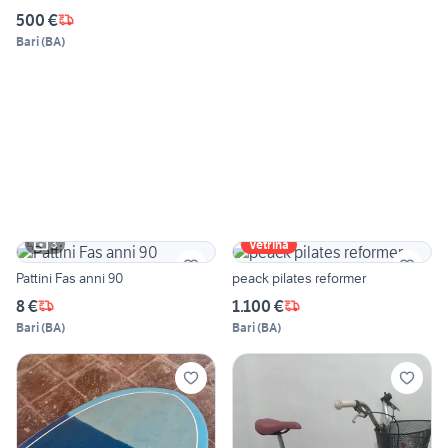
500 €
Bari
(
BA
)
3
Vetrina
Pattini Fas anni 90
peack pilates reformer
8 €
1.100 €
Bari
(
BA
)
Bari
(
BA
)