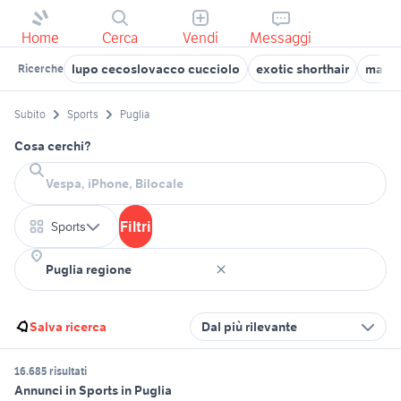
Home
Cerca
Vendi
Messaggi
lupo cecoslovacco cucciolo
exotic shorthair
maine
Ricerche
Subito
Sports
Puglia
Cosa cerchi?
Filtri
Sports
Salva ricerca
Dal più rilevante
16.685 risultati
Annunci in Sports in Puglia