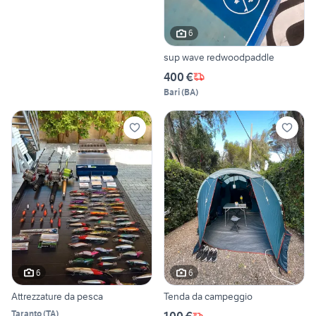
6
sup wave redwoodpaddle
400 €
Bari
(
BA
)
6
6
Attrezzature da pesca
Tenda da campeggio
Taranto
(
TA
)