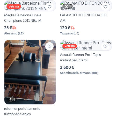
3
Vetrina
Maglia Barcelona Finale
PALAMITO DI FONDO DA 150
Champions 2011 Nike M
AMI
25 €
120 €
Alessano
(
LE
)
Tiggiano
(
LE
)
Vetrina
Assault Runner Pro - Tapis
roulant per interni
2.600 €
San Vito dei Normanni
(
BR
)
4
reformer perfettamente
funzionanti enjoy