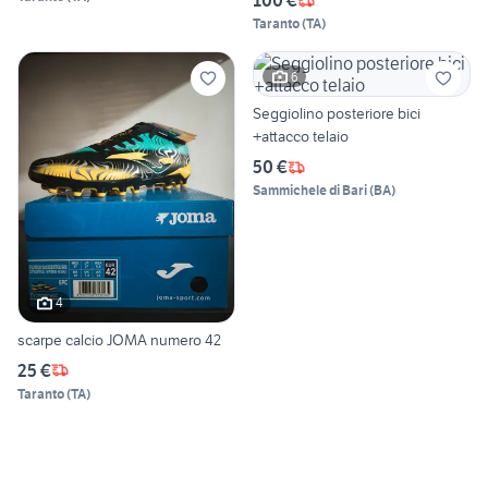
100 €
Taranto
(
TA
)
6
Seggiolino posteriore bici
+attacco telaio
50 €
Sammichele di Bari
(
BA
)
4
scarpe calcio JOMA numero 42
25 €
Taranto
(
TA
)