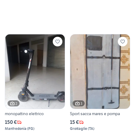
2
3
monopattino elettrico
Sport sacca mares e pompa
150 €
15 €
Manfredonia
(
FG
)
Grottaglie
(
TA
)