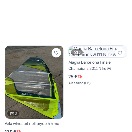
6
Maglia Barcelona Finale
Champions 2011 Nike M
25 €
Alessano
(
LE
)
3
Vela windsurf neil pryde 5.5 mq
130 €