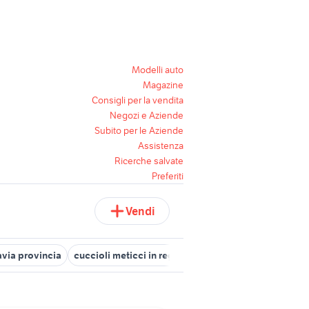
Modelli auto
Magazine
Consigli per la vendita
Negozi e Aziende
Subito per le Aziende
Assistenza
Ricerche salvate
Preferiti
Vendi
avia provincia
cuccioli meticci in regalo taglia media
meticci di 