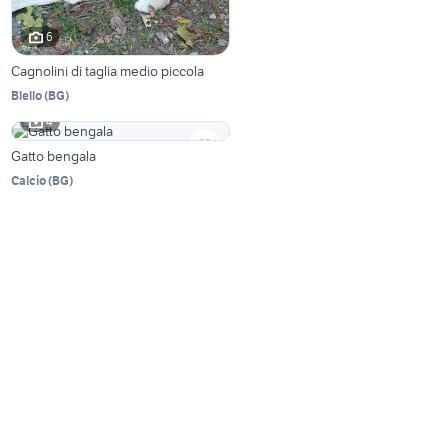
6
Cagnolini di taglia medio piccola
Blello
(
BG
)
4
Gatto bengala
Calcio
(
BG
)