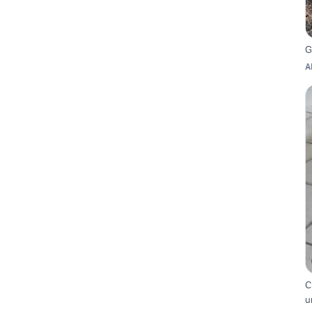
G
A
C
u