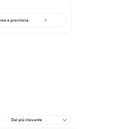
Dal più rilevante