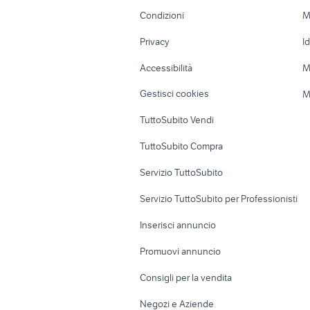
Accessori Moto
Terreni e rustic
Condizioni
M
Nautica
Garage e box
Privacy
I
Caravan e Camper
Loft, mansarde 
Accessibilità
M
Veicoli commerciali
Case vacanza
Gestisci cookies
M
Uffici e Locali
TuttoSubito Vendi
commerciali
TuttoSubito Compra
Servizio TuttoSubito
Servizio TuttoSubito per Professionisti
Inserisci annuncio
Promuovi annuncio
Consigli per la vendita
Negozi e Aziende