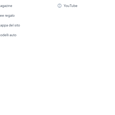
i
Fotografia
Giardino 
agazine
YouTube
Attrezzature di lavoro
Telefonia
Abbigli
dee regalo
Accesso
e altro
appa del sito
Tutto per
odelli auto