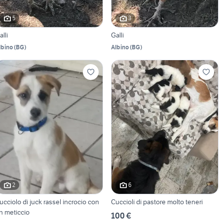
5
3
alli
Galli
lbino
(
BG
)
Albino
(
BG
)
2
6
ucciolo di juck rassel incrocio con
Cuccioli di pastore molto teneri
n meticcio
100 €