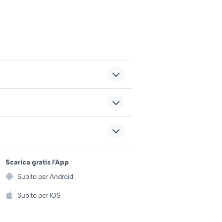
chihuahua adulti animali
nto
tartarughe d acqua animali
sports e hobby
cavalli paint horse
a
Scarica gratis l'App
Animali
Subito per Android
uccelli diamantini gould
ento e
Accessori per animali
hi
Subito per iOS
Musica e Film
omestici