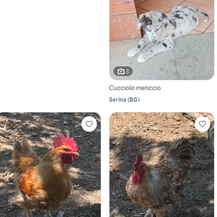
3
Cucciolo meticcio
Serina
(
BG
)