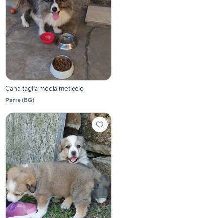
Cane taglia media meticcio
Parre
(
BG
)