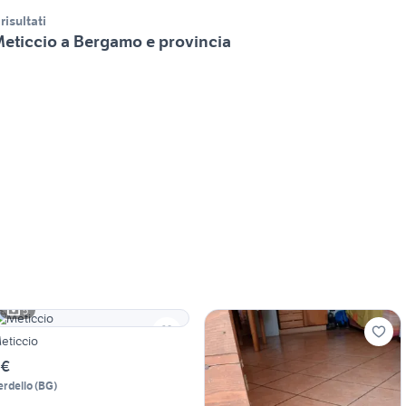
 risultati
eticcio a Bergamo e provincia
5
eticcio
 €
erdello
(
BG
)