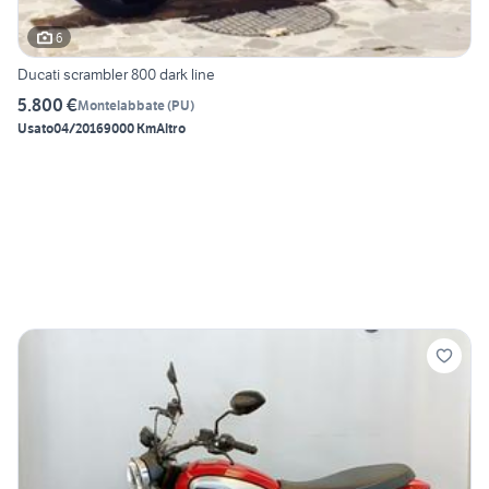
6
Ducati scrambler 800 dark line
5.800 €
Montelabbate
(
PU
)
Usato
04/2016
9000 Km
Altro