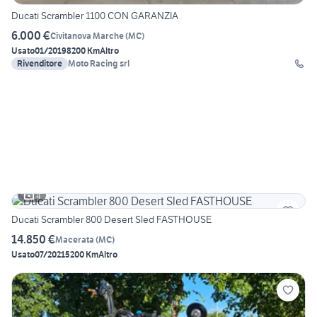
Ducati Scrambler 1100 CON GARANZIA
6.000 €
Civitanova Marche
(
MC
)
Usato
01/2019
8200 Km
Altro
Rivenditore
Moto Racing srl
4
Ducati Scrambler 800 Desert Sled FASTHOUSE
14.850 €
Macerata
(
MC
)
Usato
07/2021
5200 Km
Altro