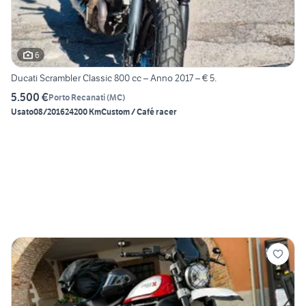
6
Ducati Scrambler Classic 800 cc – Anno 2017 – € 5.
5.500 €
Porto Recanati
(
MC
)
Usato
08/2016
24200 Km
Custom / Café racer