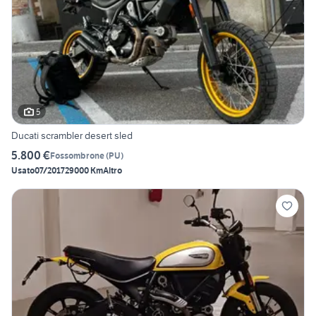
5
Ducati scrambler desert sled
5.800 €
Fossombrone
(
PU
)
Usato
07/2017
29000 Km
Altro