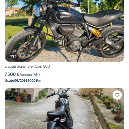
5
Ducati Scrambler Icon 800
7.500 €
Ancona
(
AN
)
Usato
06/2016
8000 Km