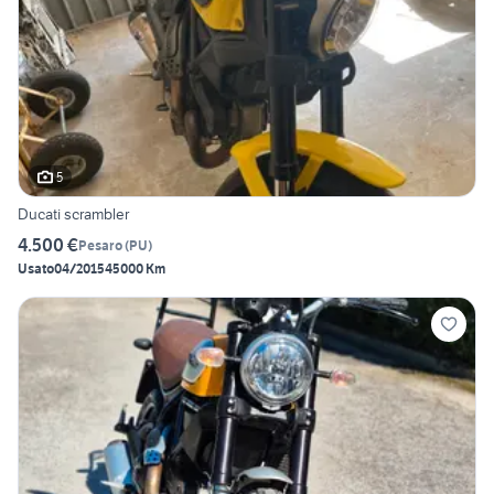
5
Ducati scrambler
4.500 €
Pesaro
(
PU
)
Usato
04/2015
45000 Km