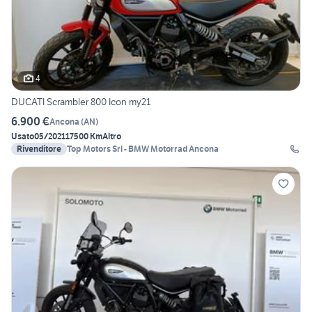
4
DUCATI Scrambler 800 Icon my21
6.900 €
Ancona
(
AN
)
Usato
05/2021
17500 Km
Altro
Rivenditore
Top Motors Srl - BMW Motorrad Ancona