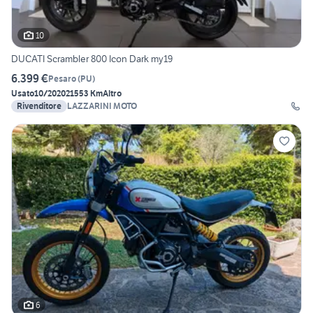
10
DUCATI Scrambler 800 Icon Dark my19
6.399 €
Pesaro
(
PU
)
Usato
10/2020
21553 Km
Altro
Rivenditore
LAZZARINI MOTO
6