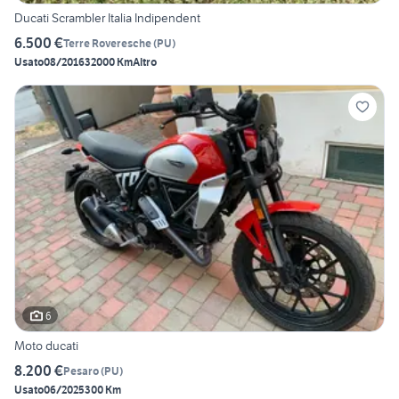
Ducati Scrambler Italia Indipendent
6.500 €
Terre Roveresche
(
PU
)
Usato
08/2016
32000 Km
Altro
6
Moto ducati
8.200 €
Pesaro
(
PU
)
Usato
06/2025
300 Km