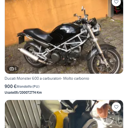
6
Ducati Monster 600 a carburatori- Molto carbonio
900 €
Mondolfo
(
PU
)
Usato
05/2000
72774 Km