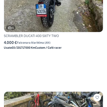
6
SCRAMBLER DUCATI 400 SIXTY TWO
4.000 €
Falconara Marittima
(
AN
)
Usato
03/2017
17000 Km
Custom / Café racer