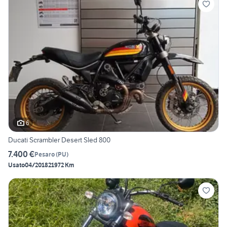
6
Ducati Scrambler Desert Sled 800
7.400 €
Pesaro
(
PU
)
Usato
04/2018
21972 Km