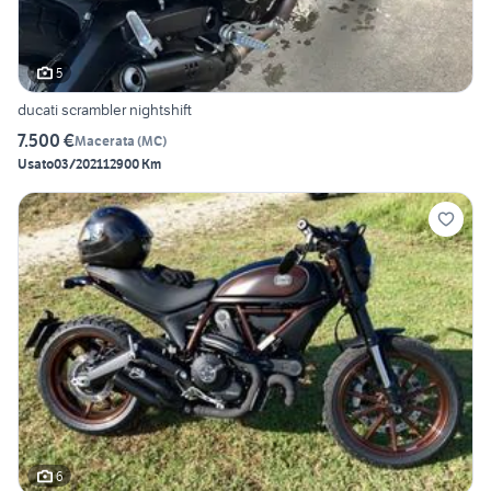
5
ducati scrambler nightshift
7.500 €
Macerata
(
MC
)
Usato
03/2021
12900 Km
6