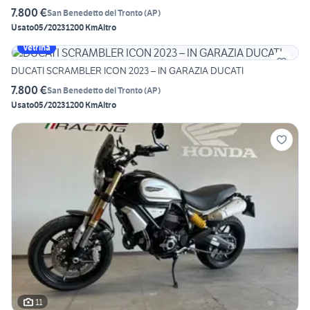
7.800 €
San Benedetto del Tronto
(
AP
)
Usato
05/2023
1200 Km
Altro
Vetrina
DUCATI SCRAMBLER ICON 2023 – IN GARAZIA DUCATI
7.800 €
San Benedetto del Tronto
(
AP
)
Usato
05/2023
1200 Km
Altro
11