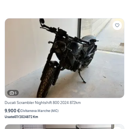
6
Ducati Scrambler Nightshift 800 2024 872km
9.900 €
Civitanova Marche
(
MC
)
Usato
07/2024
872 Km