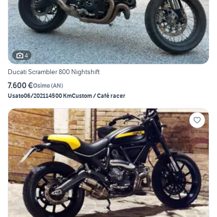
4
Ducati Scrambler 800 Nightshift
7.600 €
Osimo
(
AN
)
Usato
06/2021
14500 Km
Custom / Café racer