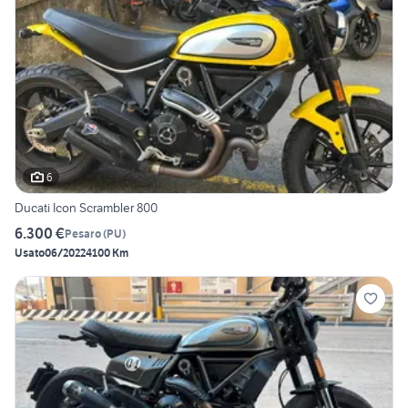
6
Ducati Icon Scrambler 800
6.300 €
Pesaro
(
PU
)
Usato
06/2022
4100 Km