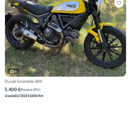
6
Ducati Scrambler 800
5.400 €
Pesaro
(
PU
)
Usato
02/2015
31000 Km