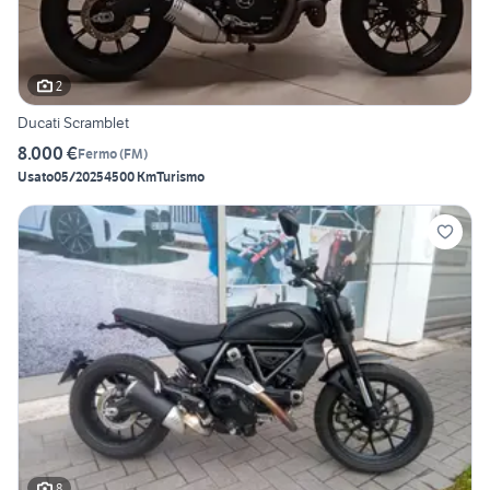
2
Ducati Scramblet
8.000 €
Fermo
(
FM
)
Usato
05/2025
4500 Km
Turismo
8