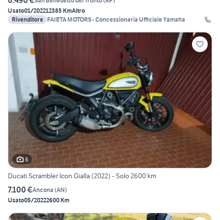
6.490 €
San Benedetto del Tronto
(
AP
)
Usato
01/2022
12385 Km
Altro
Rivenditore
FAIETA MOTORS - Concessionaria Ufficiale Yamaha
6
Ducati Scrambler Icon Gialla (2022) - Solo 2600 km
7.100 €
Ancona
(
AN
)
Usato
05/2022
2600 Km