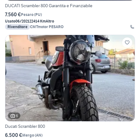
DUCATI Scrambler 800 Garantita e Finanziabile
7.560 €
Pesaro
(
PU
)
Usato
06/2021
22414 Km
Altro
Rivenditore
CMTmotor PESARO
6
Ducati Scrambler 800
6.500 €
Mergo
(
AN
)