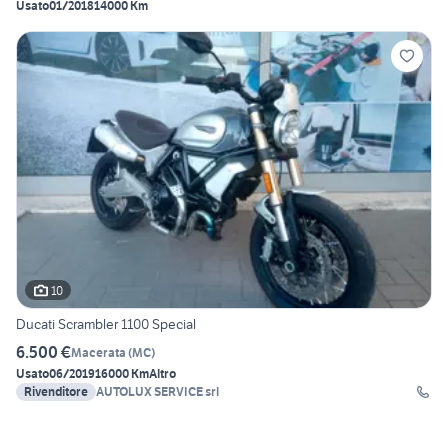
Usato
01/2018
14000 Km
10
Ducati Scrambler 1100 Special
6.500 €
Macerata
(
MC
)
Usato
06/2019
16000 Km
Altro
Rivenditore
AUTOLUX SERVICE srl