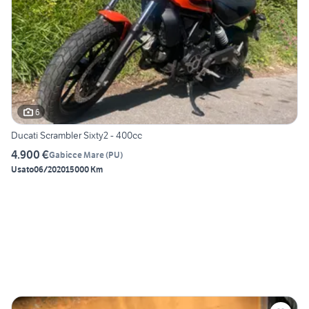
6
Ducati Scrambler Sixty2 - 400cc
4.900 €
Gabicce Mare
(
PU
)
Usato
06/2020
15000 Km