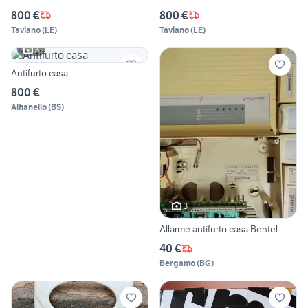
800 €
800 €
Taviano
(
LE
)
Taviano
(
LE
)
3
Antifurto casa
800 €
Alfianello
(
BS
)
3
Allarme antifurto casa Bentel
40 €
Bergamo
(
BG
)