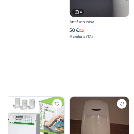
4
Antifurto casa
50 €
Manduria
(
TA
)