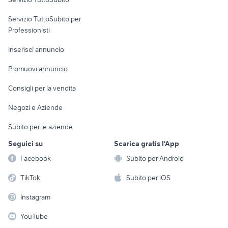
elettronica
per la casa e la
sports e hobby
Servizio TuttoSubito per
persona
Informatica
Animali
Professionisti
Arredamento e
Console e
Accessori per
Casalinghi
Inserisci annuncio
Videogiochi
animali
Elettrodomestici
Promuovi annuncio
Audio/Video
Musica e Film
Giardino e Fai da te
Consigli per la vendita
Fotografia
Libri e Riviste
Abbigliamento e
Negozi e Aziende
Telefonia
Strumenti Musicali
Accessori
Subito per le aziende
Sports
Tutto per i bambini
Seguici su
Scarica gratis l'App
Biciclette
Facebook
Subito per Android
Collezionismo
TikTok
Subito per iOS
Instagram
YouTube