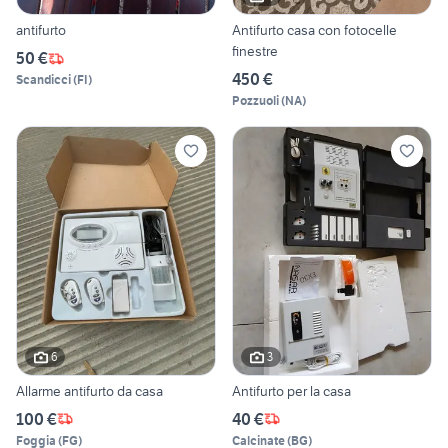
antifurto
Antifurto casa con fotocelle
finestre
50 €
450 €
Scandicci
(
FI
)
Pozzuoli
(
NA
)
6
3
Allarme antifurto da casa
Antifurto per la casa
100 €
40 €
Foggia
(
FG
)
Calcinate
(
BG
)