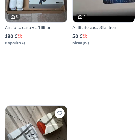
5
2
Antifurto casa Via/Hiltron
Antifurto casa Silentron
180 €
50 €
Napoli
(
NA
)
Biella
(
BI
)