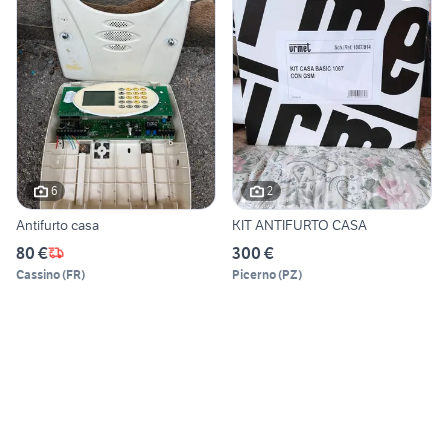
6
2
Antifurto casa
KIT ANTIFURTO CASA
80 €
300 €
Cassino
(
FR
)
Picerno
(
PZ
)