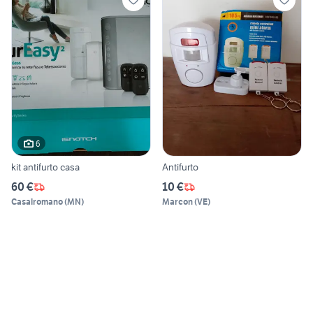
6
kit antifurto casa
Antifurto
60 €
10 €
Casalromano
(
MN
)
Marcon
(
VE
)