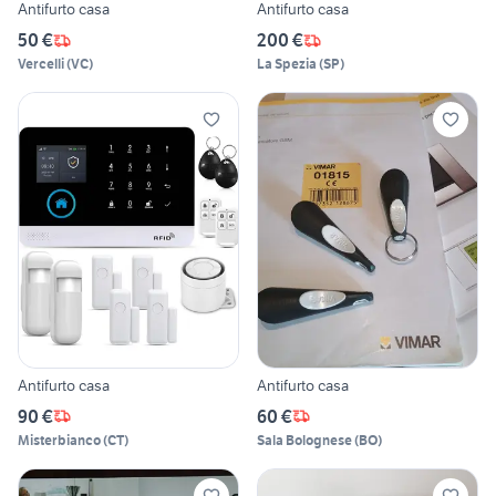
Antifurto casa
Antifurto casa
50 €
200 €
Vercelli
(
VC
)
La Spezia
(
SP
)
Antifurto casa
Antifurto casa
90 €
60 €
Misterbianco
(
CT
)
Sala Bolognese
(
BO
)