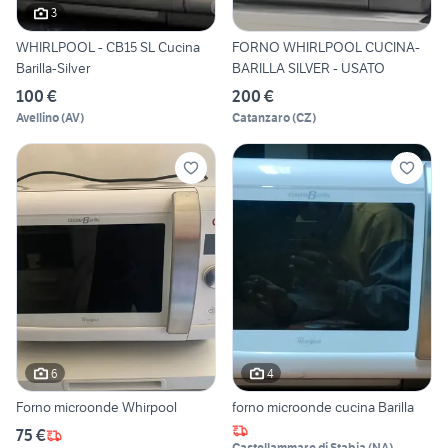
3
WHIRLPOOL - CB15 SL Cucina
FORNO WHIRLPOOL CUCINA-
Barilla-Silver
BARILLA SILVER - USATO
100 €
200 €
Avellino
(
AV
)
Catanzaro
(
CZ
)
6
4
Forno microonde Whirpool
forno microonde cucina Barilla
75 €
Castellammare di Stabia
(
NA
)