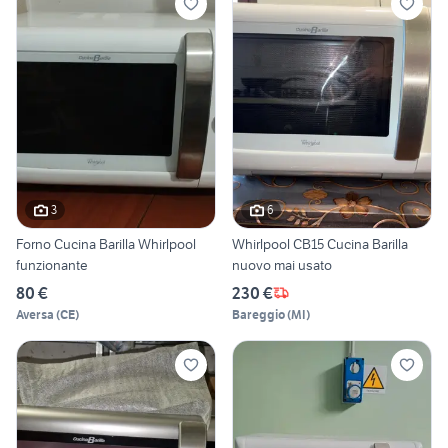
3
6
Forno Cucina Barilla Whirlpool
Whirlpool CB15 Cucina Barilla
funzionante
nuovo mai usato
80 €
230 €
Aversa
(
CE
)
Bareggio
(
MI
)