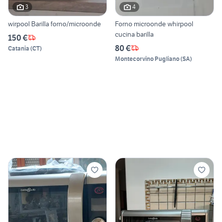
3
4
wirpool Barilla forno/microonde
Forno microonde whirpool
cucina barilla
150 €
80 €
Catania
(
CT
)
Montecorvino Pugliano
(
SA
)