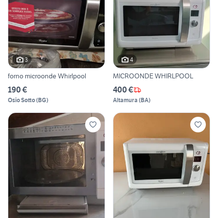
3
4
forno microonde Whirlpool
MICROONDE WHIRLPOOL
190 €
400 €
Osio Sotto
(
BG
)
Altamura
(
BA
)