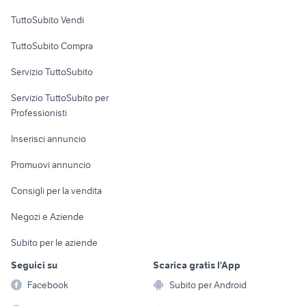
Case vacanza
TuttoSubito Vendi
Uffici e Locali
TuttoSubito Compra
commerciali
Servizio TuttoSubito
elettronica
per la casa e la
sports e hobby
Servizio TuttoSubito per
persona
Informatica
Animali
Professionisti
Arredamento e
Console e
Accessori per
Casalinghi
Inserisci annuncio
Videogiochi
animali
Elettrodomestici
Promuovi annuncio
Audio/Video
Musica e Film
Giardino e Fai da te
Consigli per la vendita
Fotografia
Libri e Riviste
Abbigliamento e
Negozi e Aziende
Telefonia
Strumenti Musicali
Accessori
Subito per le aziende
Sports
Tutto per i bambini
Seguici su
Scarica gratis l'App
Biciclette
Facebook
Subito per Android
Collezionismo