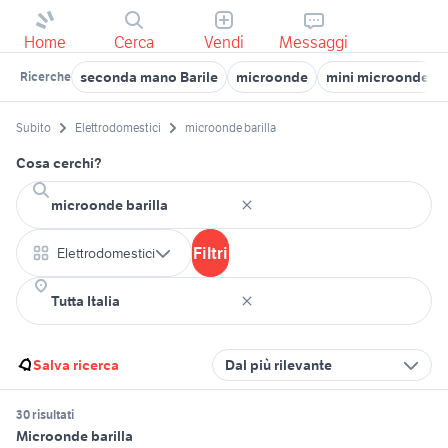
Home
Cerca
Vendi
Messaggi
seconda mano Barile
microonde
mini microonde
Ricerche
Subito
Elettrodomestici
microonde barilla
Cosa cerchi?
Filtri
Elettrodomestici
Salva ricerca
Dal più rilevante
30 risultati
Microonde barilla