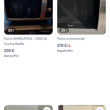
6
4
Forno WHIRLPOOL - CB15 SL
Forno a microonde
Cucina Barilla
370 €
200 €
Napoli
(
NA
)
Dorno
(
PV
)