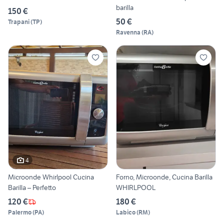
barilla
150 €
50 €
Trapani
(
TP
)
Ravenna
(
RA
)
4
Microonde Whirlpool Cucina
Forno, Microonde, Cucina Barilla
Barilla – Perfetto
WHIRLPOOL
120 €
180 €
Palermo
(
PA
)
Labico
(
RM
)