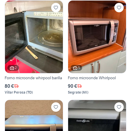
2
5
Forno microonde whirpool barilla
Forno microonde Whirlpool
80 €
90 €
Villar Perosa
(
TO
)
Segrate
(
MI
)