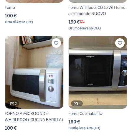
Forno
Forno Whirlpool CB 15 WH forno
a microonde NUOVO
100 €
199 €
Orta di Atella
(
CE
)
Grumo Nevano
(
NA
)
2
4
FORNO A MICROONDE
Forno Cucinabarilla
WHIRLPOOL( CUCINA BARILLA)
180 €
100 €
Buttigliera Alta
(
TO
)