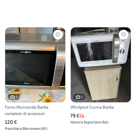
6
3
Forno Microonde Barilla
Whirlpool Cucina Barilla
completo di accessori
79 €
120 €
Nocera Superiore
(
SA
)
Peschiera Borromeo
(
MI
)