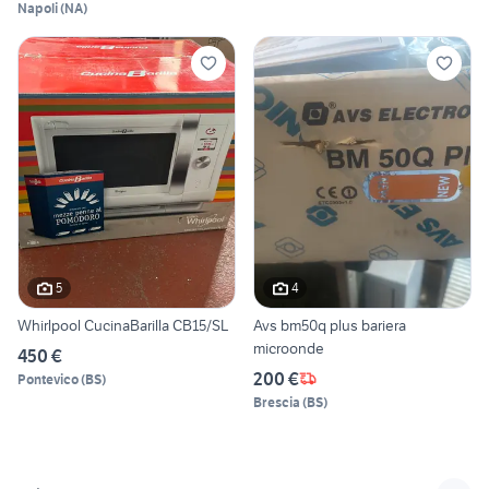
Napoli
(
NA
)
5
4
Whirlpool CucinaBarilla CB15/SL
Avs bm50q plus bariera
microonde
450 €
200 €
Pontevico
(
BS
)
Brescia
(
BS
)