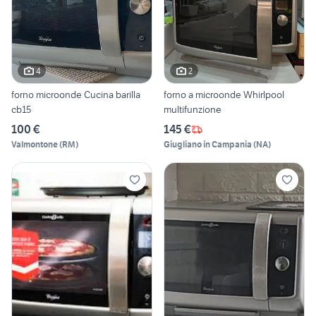
4
2
forno microonde Cucina barilla
forno a microonde Whirlpool
cb15
multifunzione
100 €
145 €
Valmontone
(
RM
)
Giugliano in Campania
(
NA
)