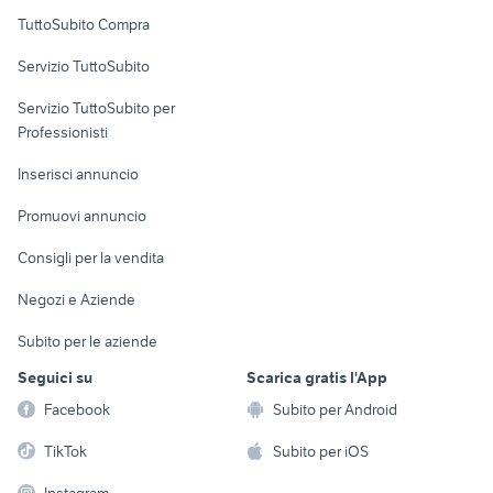
Uffici e Locali
TuttoSubito Compra
commerciali
Servizio TuttoSubito
elettronica
per la casa e la
sports e hobby
Servizio TuttoSubito per
persona
Informatica
Animali
Professionisti
Arredamento e
Console e
Accessori per
Casalinghi
Inserisci annuncio
Videogiochi
animali
Elettrodomestici
Promuovi annuncio
Audio/Video
Musica e Film
Giardino e Fai da te
Consigli per la vendita
Fotografia
Libri e Riviste
Abbigliamento e
Negozi e Aziende
Telefonia
Strumenti Musicali
Accessori
Subito per le aziende
Sports
Tutto per i bambini
Seguici su
Scarica gratis l'App
Biciclette
Facebook
Subito per Android
Collezionismo
TikTok
Subito per iOS
Instagram