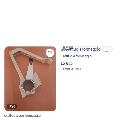
2
Grattugia formaggio
15 €
Pomezia
(
RM
)
6
grattugia per formaggio