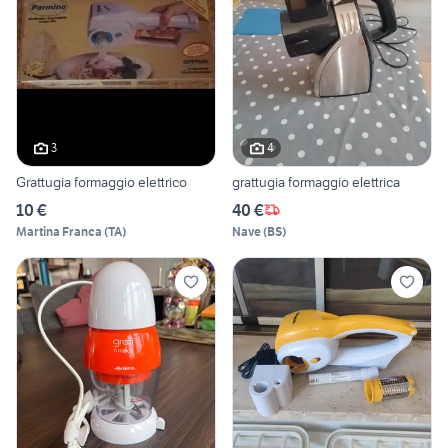
3
4
Grattugia formaggio elettrico
grattugia formaggio elettrica
10 €
40 €
Martina Franca
(
TA
)
Nave
(
BS
)