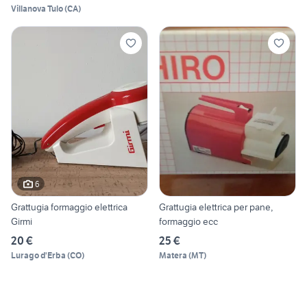
Villanova Tulo
(
CA
)
6
Grattugia formaggio elettrica
Grattugia elettrica per pane,
Girmi
formaggio ecc
20 €
25 €
Lurago d'Erba
(
CO
)
Matera
(
MT
)