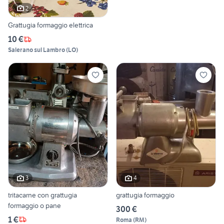
2
Grattugia formaggio elettrica
10 €
Salerano sul Lambro
(
LO
)
3
4
tritacarne con grattugia
grattugia formaggio
formaggio o pane
300 €
1 €
Roma
(
RM
)