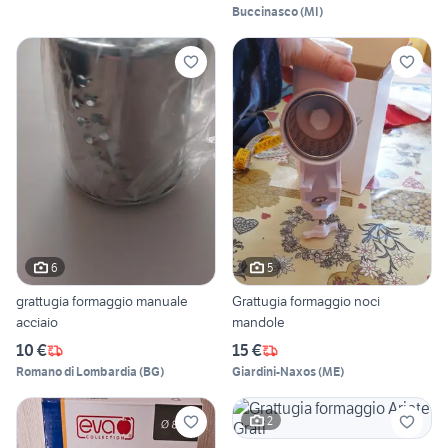
Buccinasco
(
MI
)
6
5
grattugia formaggio manuale
Grattugia formaggio noci
acciaio
mandole
10 €
15 €
Romano di Lombardia
(
BG
)
Giardini-Naxos
(
ME
)
2