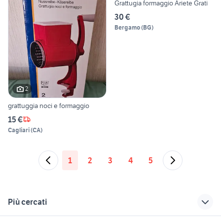
Grattugia formaggio Ariete Grati
30 €
Bergamo
(
BG
)
2
grattuggia noci e formaggio
15 €
Cagliari
(
CA
)
1
2
3
4
5
Più cercati