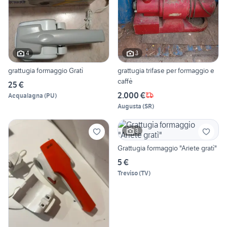
4
3
grattugia formaggio Gratì
grattugia trifase per formaggio e
caffè
25 €
2.000 €
Acqualagna
(
PU
)
Augusta
(
SR
)
3
Grattugia formaggio "Ariete gratì"
5 €
Treviso
(
TV
)