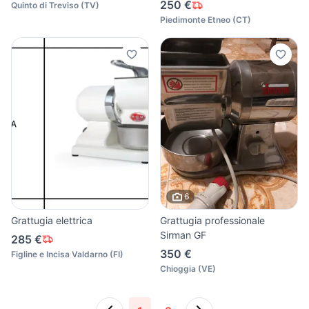
250 €
Quinto di Treviso
(
TV
)
Piedimonte Etneo
(
CT
)
6
Grattugia elettrica
Grattugia professionale
Sirman GF
285 €
350 €
Figline e Incisa Valdarno
(
FI
)
Chioggia
(
VE
)