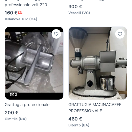
professionale volt 220
300 €
160 €
Vercelli
(
VC
)
Villanova Tulo
(
CA
)
2
Grattugia professionale
GRATTUGIA MACINACAFFE'
PROFESSIONALE
200 €
460 €
Cimitile
(
NA
)
Bitonto
(
BA
)