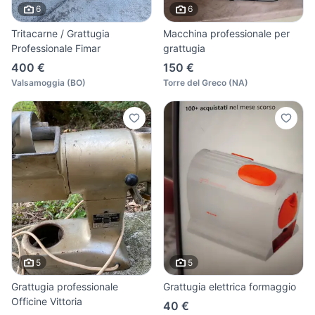
6
6
Tritacarne / Grattugia
Macchina professionale per
Professionale Fimar
grattugia
400 €
150 €
Valsamoggia
(
BO
)
Torre del Greco
(
NA
)
5
5
Grattugia professionale
Grattugia elettrica formaggio
Officine Vittoria
40 €