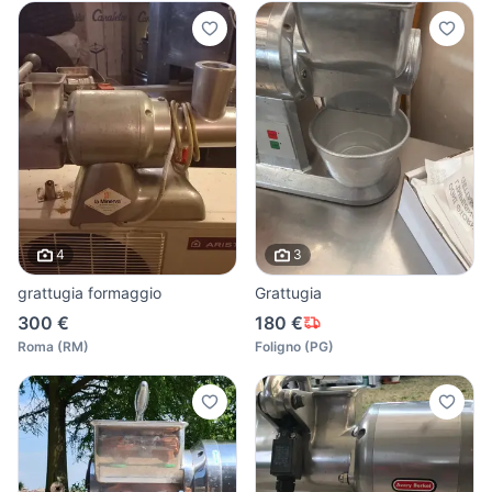
4
3
grattugia formaggio
Grattugia
300 €
180 €
Roma
(
RM
)
Foligno
(
PG
)