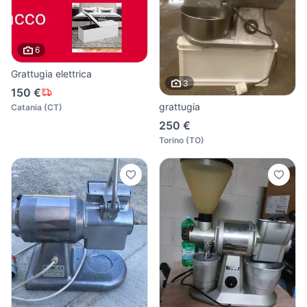
6
Grattugia elettrica
3
150 €
grattugia
Catania
(
CT
)
250 €
Torino
(
TO
)