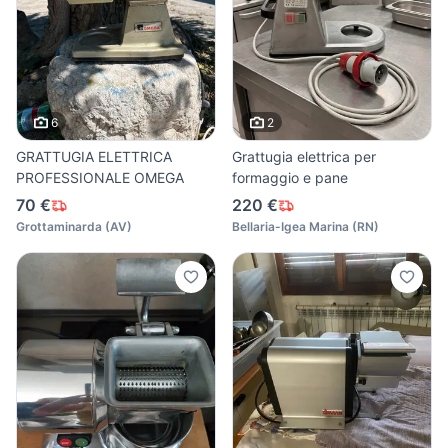
6
2
GRATTUGIA ELETTRICA
Grattugia elettrica per
PROFESSIONALE OMEGA
formaggio e pane
70 €
220 €
Grottaminarda
(
AV
)
Bellaria-Igea Marina
(
RN
)