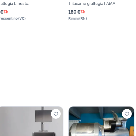
rattugia Ernesto.
Tritacarne grattugia FAMA
 €
180 €
rescentino
(
VC
)
Rimini
(
RN
)