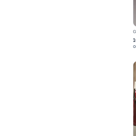
G
1
O