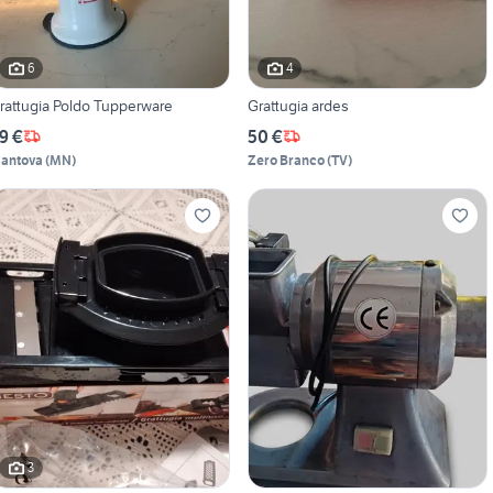
6
4
rattugia Poldo Tupperware
Grattugia ardes
9 €
50 €
antova
(
MN
)
Zero Branco
(
TV
)
3