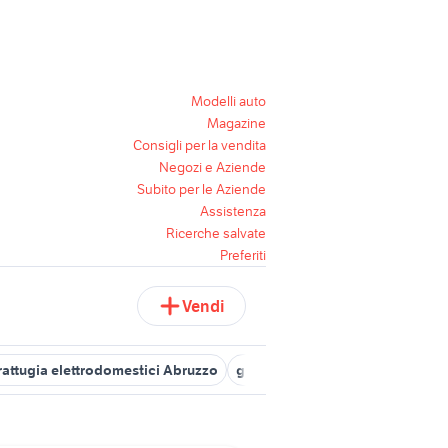
Modelli auto
Magazine
Consigli per la vendita
Negozi e Aziende
Subito per le Aziende
Assistenza
Ricerche salvate
Preferiti
Vendi
rattugia elettrodomestici Abruzzo
grattugia elettrica moulinex
g