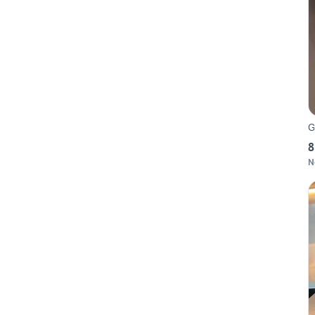
G
8
N