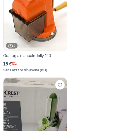
5
Grattugia manuale Jolly 120
15 €
San Lazzaro di Savena
(
BO
)