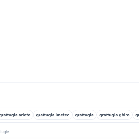
grattugia ariete
grattugia imetec
grattugia
grattugia ghiro
g
ttugie