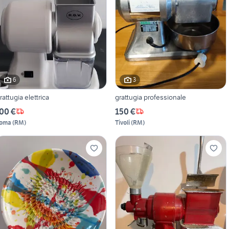
6
3
rattugia elettrica
grattugia professionale
00 €
150 €
oma
(
RM
)
Tivoli
(
RM
)