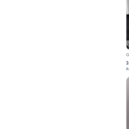
G
1
R