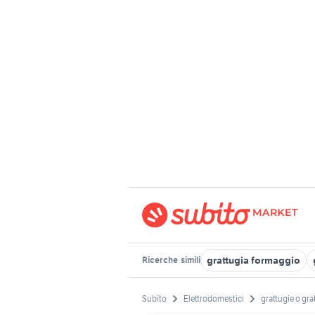
grattugia formaggio
Ricerche
simili
Subito
Elettrodomestici
grattugie o gra