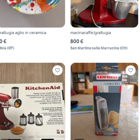
rattugia aglio in ceramica
macinacaffè/grattugia
0 €
800 €
lbia
(
OT
)
San Martino sulla Marrucina
(
CH
)