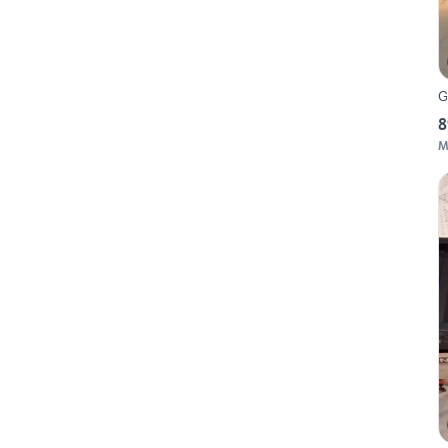
G
8
M