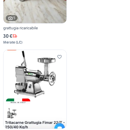
5
grattugia ricaricabile
30 €
Merate
(
LC
)