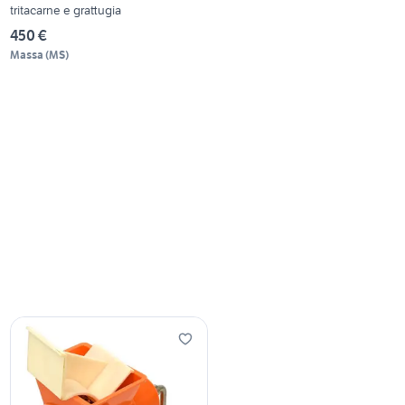
tritacarne e grattugia
450 €
Massa
(
MS
)