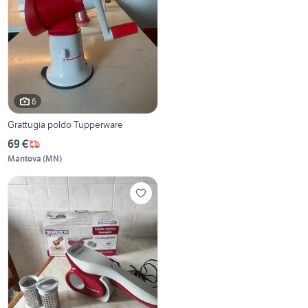
6
Grattugia poldo Tupperware
69 €
Mantova
(
MN
)