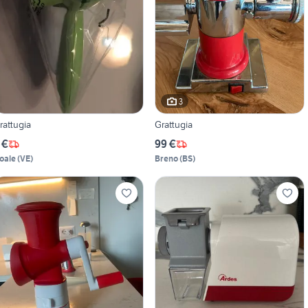
3
rattugia
Grattugia
 €
99 €
oale
(
VE
)
Breno
(
BS
)