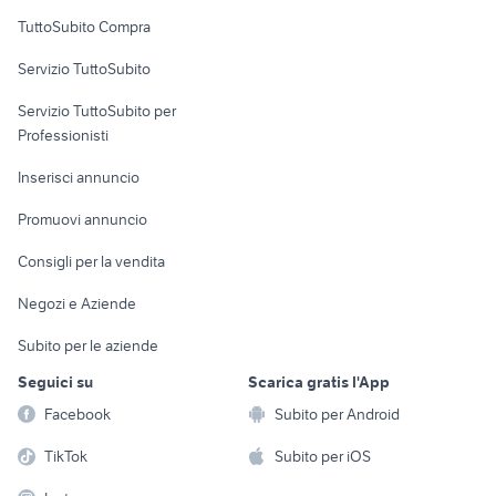
Uffici e Locali
TuttoSubito Compra
commerciali
Servizio TuttoSubito
elettronica
per la casa e la
sports e hobby
Servizio TuttoSubito per
persona
Informatica
Animali
Professionisti
Arredamento e
Console e
Accessori per
Casalinghi
Inserisci annuncio
Videogiochi
animali
Elettrodomestici
Promuovi annuncio
Audio/Video
Musica e Film
Giardino e Fai da te
Consigli per la vendita
Fotografia
Libri e Riviste
Abbigliamento e
Negozi e Aziende
Telefonia
Strumenti Musicali
Accessori
Subito per le aziende
Sports
Tutto per i bambini
Seguici su
Scarica gratis l'App
Biciclette
Facebook
Subito per Android
Collezionismo
TikTok
Subito per iOS