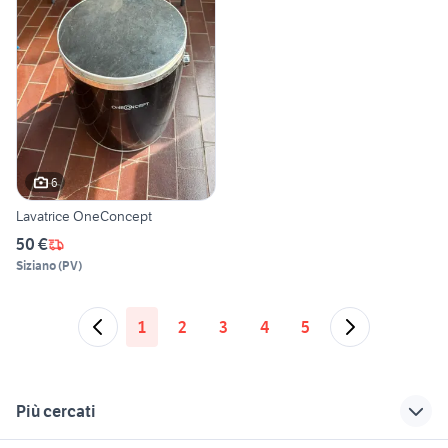
6
Lavatrice OneConcept
50 €
Siziano
(
PV
)
1
2
3
4
5
Più cercati