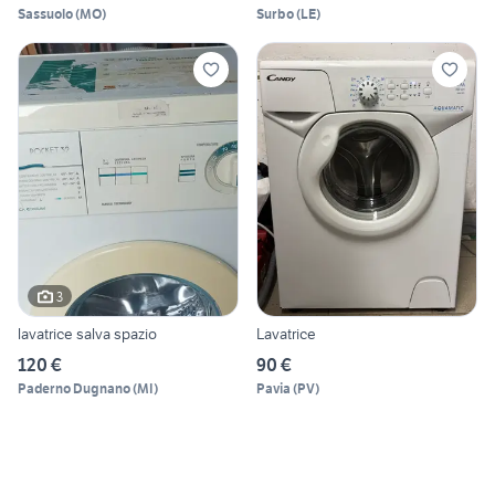
Sassuolo
(
MO
)
Surbo
(
LE
)
3
lavatrice salva spazio
Lavatrice
120 €
90 €
Paderno Dugnano
(
MI
)
Pavia
(
PV
)