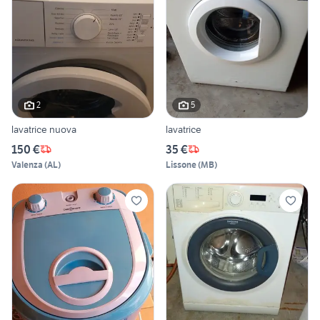
2
5
lavatrice nuova
lavatrice
150 €
35 €
Valenza
(
AL
)
Lissone
(
MB
)