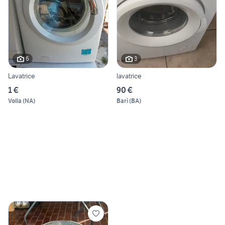
6
3
Lavatrice
lavatrice
1 €
90 €
Volla
(
NA
)
Bari
(
BA
)