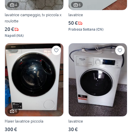
4
6
lavatrice campeggio, tv piccola x
lavatrice
roulotte
50 €
20 €
Frabosa Sottana
(
CN
)
Napoli
(
NA
)
6
Haier lavatrice piccola
lavatrice
300 €
30 €