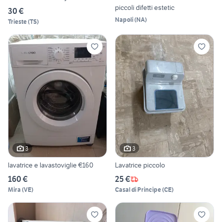
piccoli difetti estetic
30 €
Napoli
(
NA
)
Trieste
(
TS
)
3
3
lavatrice e lavastoviglie €160
Lavatrice piccolo
160 €
25 €
Mira
(
VE
)
Casal di Principe
(
CE
)