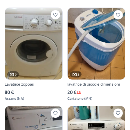
5
3
Lavatrice zoppas
lavatrice di piccole dimensioni
80 €
20 €
Arzano
(
NA
)
Curtatone
(
MN
)