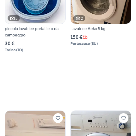
5
2
piccola lavatrice portatile o da
Lavatrice Beko 9 kg
campeggio
150 €
30 €
Portoscuso
(
SU
)
Torino
(
TO
)