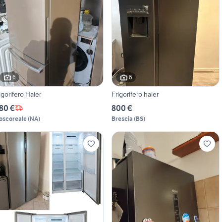
6
6
rigorifero Haier
Frigorifero haier
80 €
800 €
oscoreale
(
NA
)
Brescia
(
BS
)