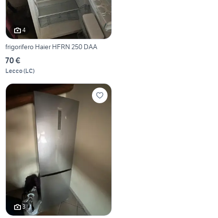
4
frigorifero Haier HFRN 250 DAA
70 €
Lecco
(
LC
)
3