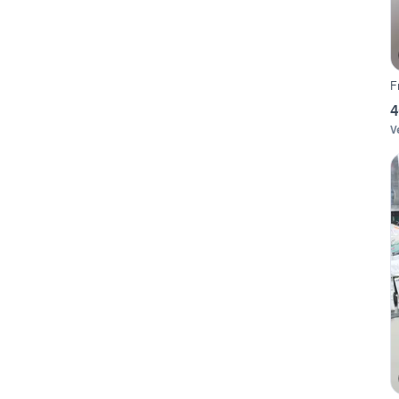
F
4
V