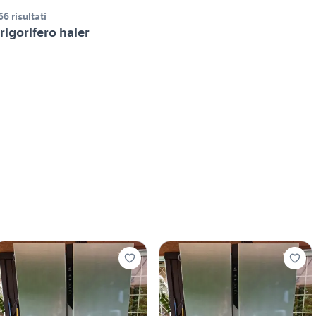
66 risultati
rigorifero haier