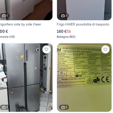
5
3
rigorifero side by side Haier
Frigo HAIER possibilità di trasporto
00 €
160 €
enezia
(
VE
)
Bologna
(
BO
)
4
6