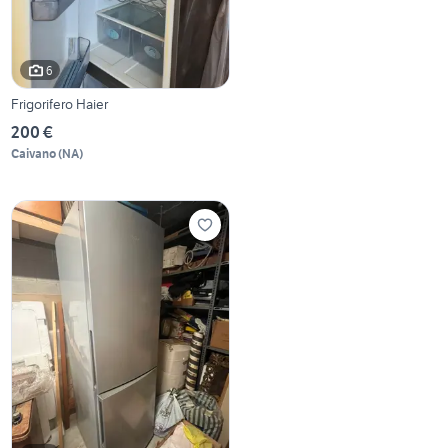
6
Frigorifero Haier
200 €
Caivano
(
NA
)