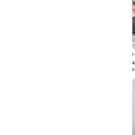
F
4
B