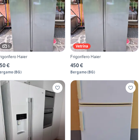
6
Vetrina
rigorifero Haier
Frigorifero Haier
50 €
450 €
ergamo
(
BG
)
Bergamo
(
BG
)