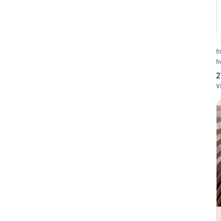
f
f
2
V