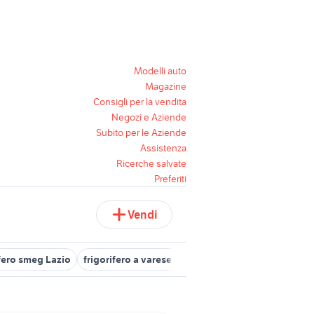
Modelli auto
Magazine
Consigli per la vendita
Negozi e Aziende
Subito per le Aziende
Assistenza
Ricerche salvate
Preferiti
Vendi
ifero smeg Lazio
frigorifero a varese e provincia
frigorifero phili