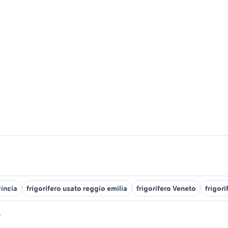
vincia
frigorifero usato reggio emilia
frigorifero Veneto
frigor
r