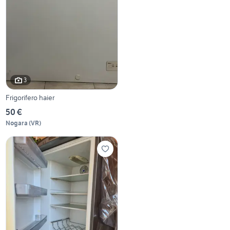
3
Frigorifero haier
50 €
Nogara
(
VR
)