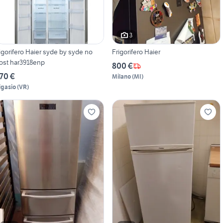
3
rigorifero Haier syde by syde no
Frigorifero Haier
rost har3918enp
800 €
70 €
Milano
(
MI
)
igasio
(
VR
)