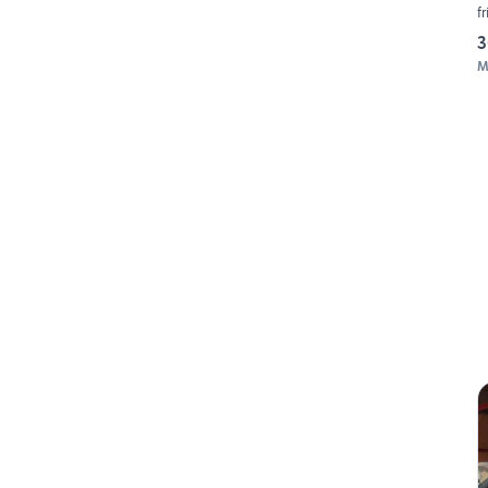
f
3
M