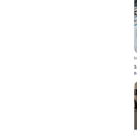
f
1
B