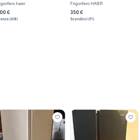
rigorifero haier
Frigorifero HAIER
00 €
350 €
onza
(
MB
)
Scandicci
(
FI
)