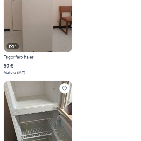
4
Frigorifero haier
60 €
Matera
(
MT
)