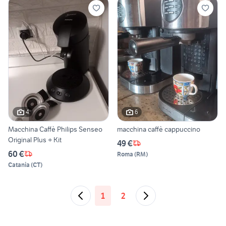
4
6
Macchina Caffè Philips Senseo
macchina caffè cappuccino
Original Plus + Kit
49 €
60 €
Roma
(
RM
)
Catania
(
CT
)
1
2