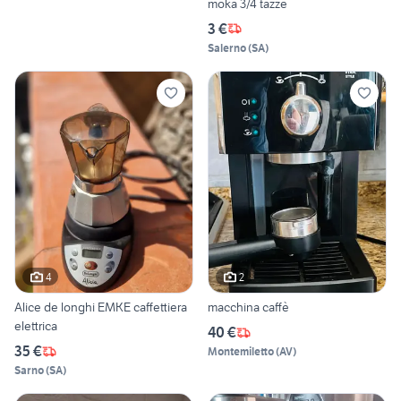
moka 3/4 tazze
3 €
Salerno
(
SA
)
4
2
Alice de longhi EMKE caffettiera
macchina caffè
elettrica
40 €
35 €
Montemiletto
(
AV
)
Sarno
(
SA
)