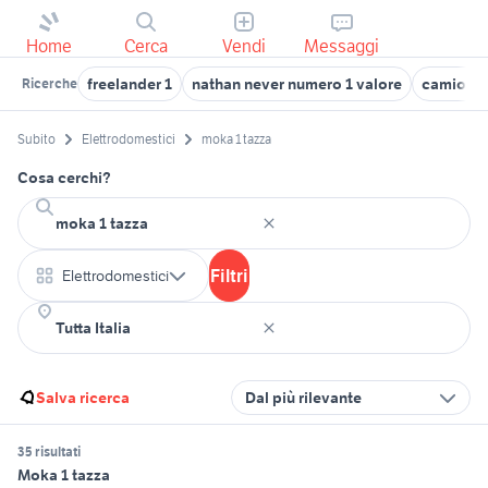
Home
Cerca
Vendi
Messaggi
freelander 1
nathan never numero 1 valore
camion rc
Ricerche
Subito
Elettrodomestici
moka 1 tazza
Cosa cerchi?
Filtri
Elettrodomestici
Salva ricerca
Dal più rilevante
35 risultati
Moka 1 tazza