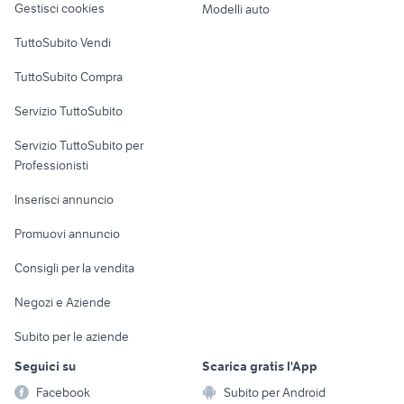
Gestisci cookies
Modelli auto
espositore in elettrodomestici
condizionatore zephir 9000
Case vacanza
TuttoSubito Vendi
Uffici e Locali
TuttoSubito Compra
commerciali
Servizio TuttoSubito
elettronica
per la casa e la
sports e hobby
Servizio TuttoSubito per
persona
Informatica
Animali
Professionisti
Arredamento e
Console e
Accessori per
Casalinghi
Inserisci annuncio
Videogiochi
animali
Elettrodomestici
Promuovi annuncio
Audio/Video
Musica e Film
Giardino e Fai da te
Consigli per la vendita
Fotografia
Libri e Riviste
Abbigliamento e
Negozi e Aziende
Telefonia
Strumenti Musicali
Accessori
Subito per le aziende
Sports
Tutto per i bambini
Seguici su
Scarica gratis l'App
Biciclette
Facebook
Subito per Android