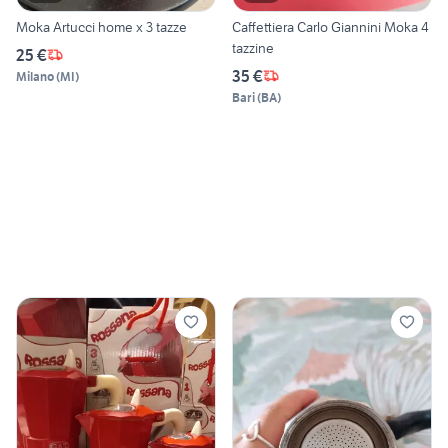
Moka Artucci home x 3 tazze
Caffettiera Carlo Giannini Moka 4
tazzine
25 €
35 €
Milano
(
MI
)
Bari
(
BA
)