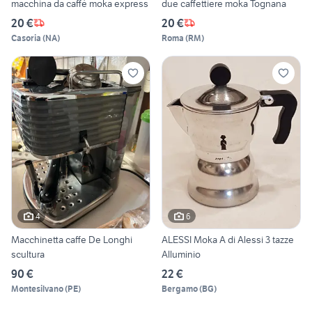
macchina da caffè moka express
due caffettiere moka Tognana
20 €
20 €
Casoria
(
NA
)
Roma
(
RM
)
4
6
Macchinetta caffe De Longhi
ALESSI Moka A di Alessi 3 tazze
scultura
Alluminio
90 €
22 €
Montesilvano
(
PE
)
Bergamo
(
BG
)