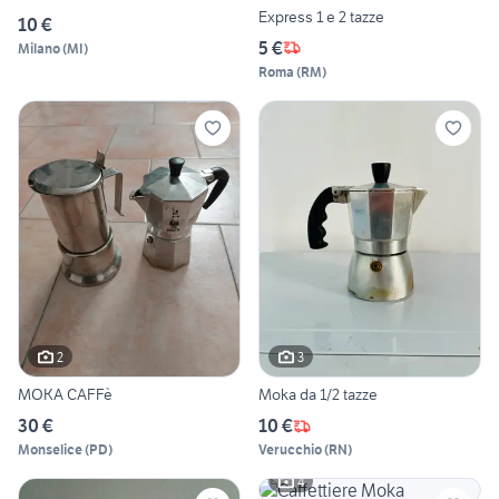
Express 1 e 2 tazze
10 €
5 €
Milano
(
MI
)
Roma
(
RM
)
2
3
MOKA CAFFè
Moka da 1/2 tazze
30 €
10 €
Monselice
(
PD
)
Verucchio
(
RN
)
4