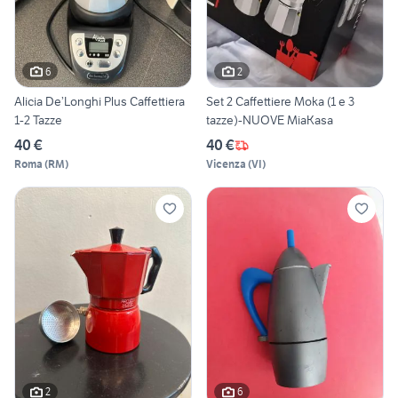
6
2
Alicia De’Longhi Plus Caffettiera
Set 2 Caffettiere Moka (1 e 3
1-2 Tazze
tazze)-NUOVE MiaKasa
40 €
40 €
Roma
(
RM
)
Vicenza
(
VI
)
2
6