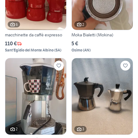
6
2
macchinette da caffè expresso
Moka Bialetti (Mokina)
110 €
5 €
Sant'Egidio del Monte Albino
(
SA
)
Osimo
(
AN
)
2
3