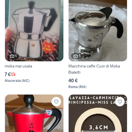
6
5
moka mai usata
Macchina caffe Cuor di Moka
Bialetti
7 €
40 €
Macerata
(
MC
)
Roma
(
RM
)