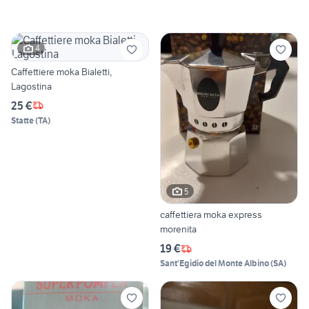
4
Caffettiere moka Bialetti,
Lagostina
25 €
Statte
(
TA
)
5
caffettiera moka express
morenita
19 €
Sant'Egidio del Monte Albino
(
SA
)