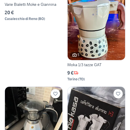
Varie Bialetti Moke e Giannina
20 €
Casalecchio di Reno
(
BO
)
5
Moka 1/3 tazze GAT
9 €
Torino
(
TO
)