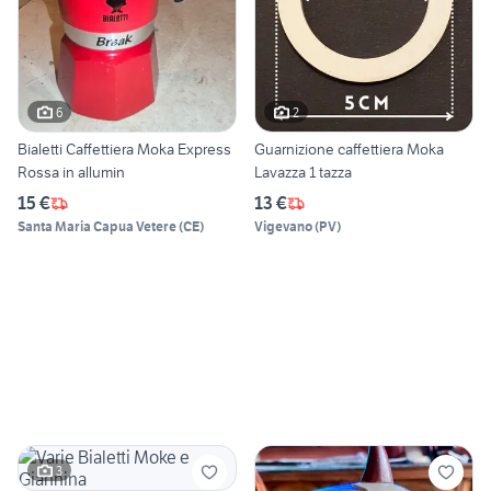
6
2
Bialetti Caffettiera Moka Express
Guarnizione caffettiera Moka
Rossa in allumin
Lavazza 1 tazza
15 €
13 €
Santa Maria Capua Vetere
(
CE
)
Vigevano
(
PV
)
3