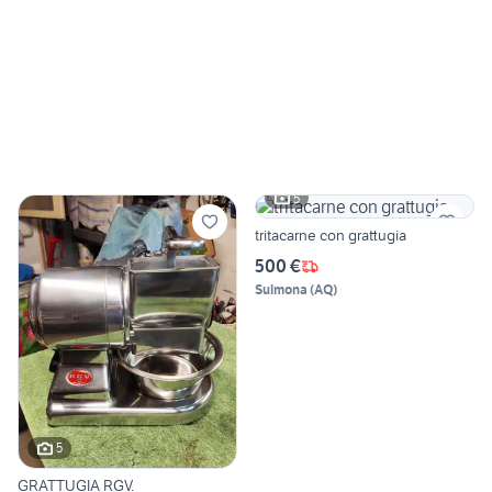
5
tritacarne con grattugia
500 €
Sulmona
(
AQ
)
5
GRATTUGIA RGV.