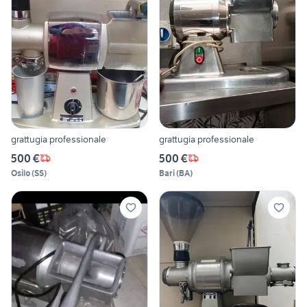
grattugia professionale
grattugia professionale
500 €
500 €
Osilo
(
SS
)
Bari
(
BA
)