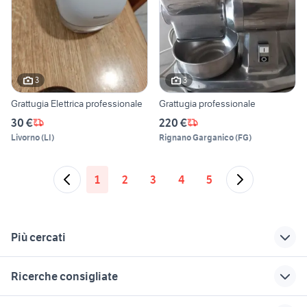
3
3
Grattugia Elettrica professionale
Grattugia professionale
30 €
220 €
Livorno
(
LI
)
Rignano Garganico
(
FG
)
1
2
3
4
5
Più cercati
Correlati
Richerche simili
Suggerimenti
Ricerche consigliate
grattugia o
tritacarne grattugia
batteria bosch
grattuggia
professionale
elettrodomestici Novara
asciugatrice 12 kg