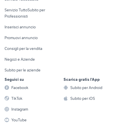
elettronica
per la casa e la
sports e hobby
Servizio TuttoSubito per
persona
Informatica
Animali
Professionisti
Arredamento e
Console e
Accessori per
Casalinghi
Inserisci annuncio
Videogiochi
animali
Elettrodomestici
Promuovi annuncio
Audio/Video
Musica e Film
Giardino e Fai da te
Consigli per la vendita
Fotografia
Libri e Riviste
Abbigliamento e
Negozi e Aziende
Telefonia
Strumenti Musicali
Accessori
Subito per le aziende
Sports
Tutto per i bambini
Seguici su
Scarica gratis l'App
Biciclette
Facebook
Subito per Android
Collezionismo
TikTok
Subito per iOS
Instagram
YouTube