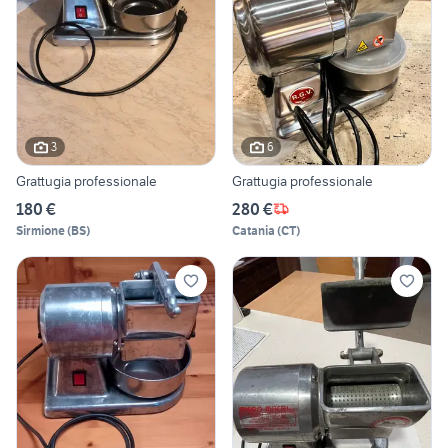
3
6
Grattugia professionale
Grattugia professionale
180 €
280 €
Sirmione
(
BS
)
Catania
(
CT
)