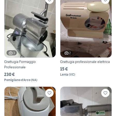
3
2
Grattugia Formaggio
Grattugia professionale elettrica
Professionale
15 €
230 €
Lenta
(
VC
)
Pomigliano d'Arco
(
NA
)