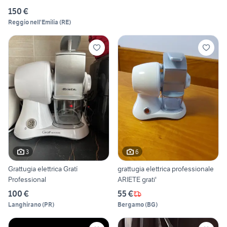
150 €
Reggio nell'Emilia
(
RE
)
3
6
Grattugia elettrica Gratí
grattugia elettrica professionale
Professional
ARIETE grati'
100 €
55 €
Langhirano
(
PR
)
Bergamo
(
BG
)