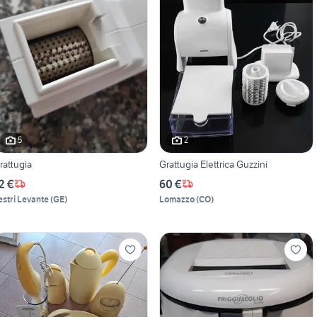
5
2
rattugia
Grattugia Elettrica Guzzini
2 €
60 €
estri Levante
(
GE
)
Lomazzo
(
CO
)