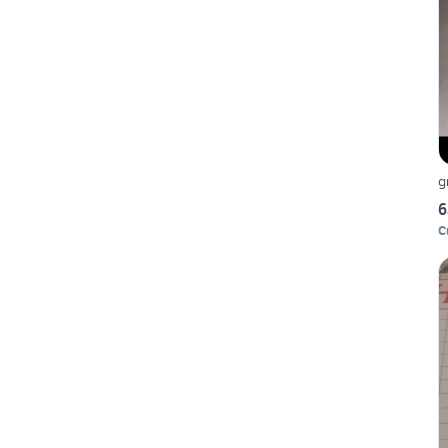
g
6
C