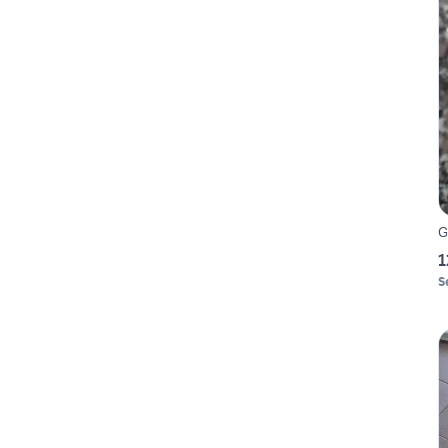
G
1
S