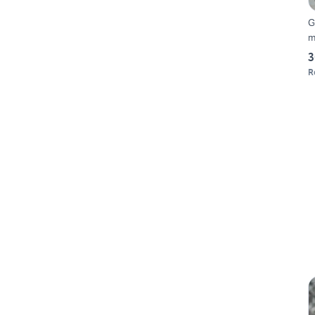
G
m
3
R