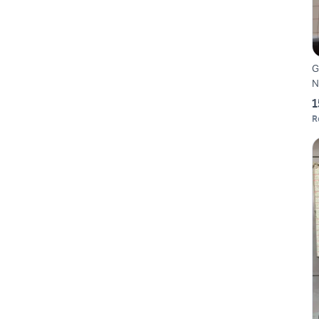
G
N
1
R