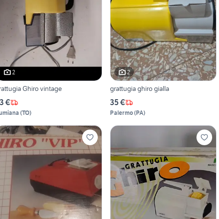
2
2
rattugia Ghiro vintage
grattugia ghiro gialla
3 €
35 €
umiana
(
TO
)
Palermo
(
PA
)