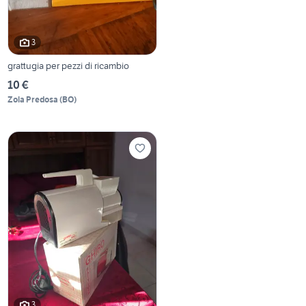
3
grattugia per pezzi di ricambio
10 €
Zola Predosa
(
BO
)
3