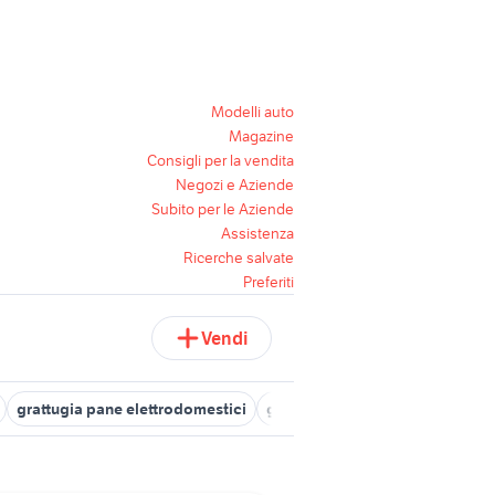
Modelli auto
Magazine
Consigli per la vendita
Negozi e Aziende
Subito per le Aziende
Assistenza
Ricerche salvate
Preferiti
Vendi
grattugia pane elettrodomestici
grattugia imetec dolcevita
gr