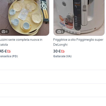
6
5
uzzini serie completa nuova in
Friggitrice a olio Friggimeglio super
catola
DeLonghi
45 €
30 €
onselice
(
PD
)
Gallarate
(
VA
)
icherche simili
Suggerimenti
acina caffÃƒÂ¨ professionale
ferro da stiro bosch sensixx
elettrodomestici Bagno di
aspirapolvere sam
uova simonelli
impastatrice usata 5 kg
mestici Pontassieve
Romagna
ciclonico