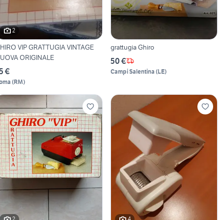
2
HIRO VIP GRATTUGIA VINTAGE
grattugia Ghiro
UOVA ORIGINALE
50 €
5 €
Campi Salentina
(
LE
)
oma
(
RM
)
2
4