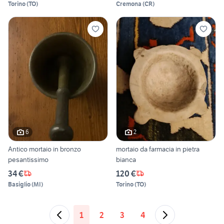
Torino
(
TO
)
Cremona
(
CR
)
6
2
Antico mortaio in bronzo
mortaio da farmacia in pietra
pesantissimo
bianca
34 €
120 €
Basiglio
(
MI
)
Torino
(
TO
)
1
2
3
4