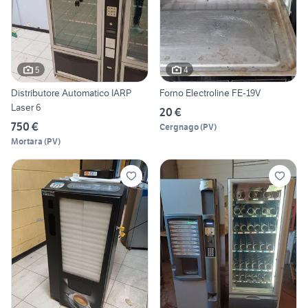
5
4
Distributore Automatico IARP
Forno Electroline FE-19V
Laser 6
20 €
750 €
Cergnago
(
PV
)
Mortara
(
PV
)