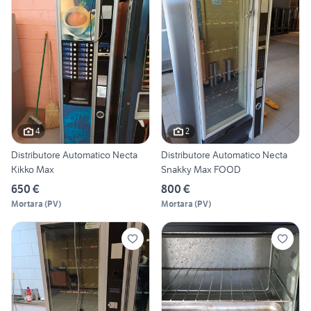
4
2
Distributore Automatico Necta
Distributore Automatico Necta
Kikko Max
Snakky Max FOOD
650 €
800 €
Mortara
(
PV
)
Mortara
(
PV
)