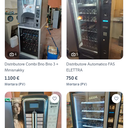
4
5
Distributore Combi Brio Brio 3 +
Distributore Automatico FAS
Minisnakky
ELETTRA
1.100 €
750 €
Mortara
(
PV
)
Mortara
(
PV
)