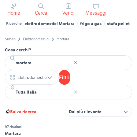
Home
Cerca
Vendi
Messaggi
elettrodomestici Mortara
frigo a gas
stufa pellet el
Ricerche
Subito
Elettrodomestici
mortara
Cosa cerchi?
Filtri
Elettrodomestici
Salva ricerca
Dal più rilevante
97 risultati
Mortara