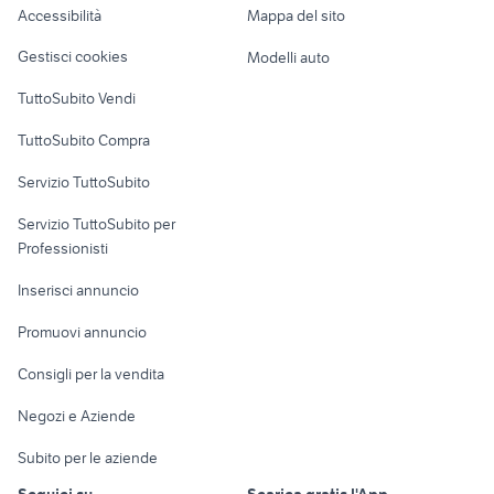
Accessibilità
Mappa del sito
mcz telecomando
Loft, mansarde e
elettrodomestici
elettrodomestici Lozzo Atestino
Veicoli commerciali
elettrodomestici
altro
Oleggio
Gestisci cookies
Modelli auto
Case vacanza
TuttoSubito Vendi
Uffici e Locali
TuttoSubito Compra
commerciali
Servizio TuttoSubito
elettronica
per la casa e la
sports e hobby
Servizio TuttoSubito per
persona
Informatica
Animali
Professionisti
Arredamento e
Console e
Accessori per
Casalinghi
Inserisci annuncio
Videogiochi
animali
Elettrodomestici
Promuovi annuncio
Audio/Video
Musica e Film
Giardino e Fai da te
Consigli per la vendita
Fotografia
Libri e Riviste
Abbigliamento e
Negozi e Aziende
Telefonia
Strumenti Musicali
Accessori
Subito per le aziende
Sports
Tutto per i bambini
Seguici su
Scarica gratis l'App