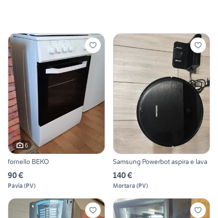
6
fornello BEKO
Samsung Powerbot aspira e lava
90 €
140 €
Pavia
(
PV
)
Mortara
(
PV
)