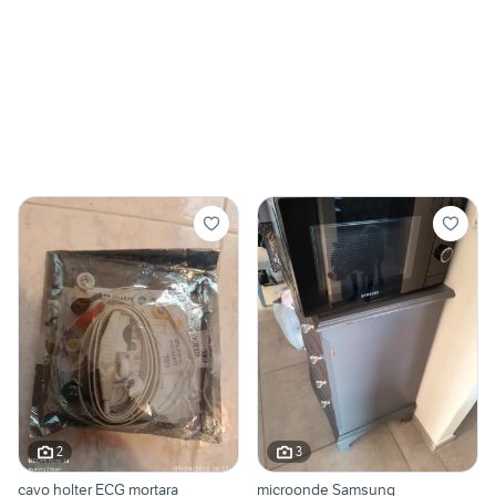
2
3
cavo holter ECG mortara
microonde Samsung