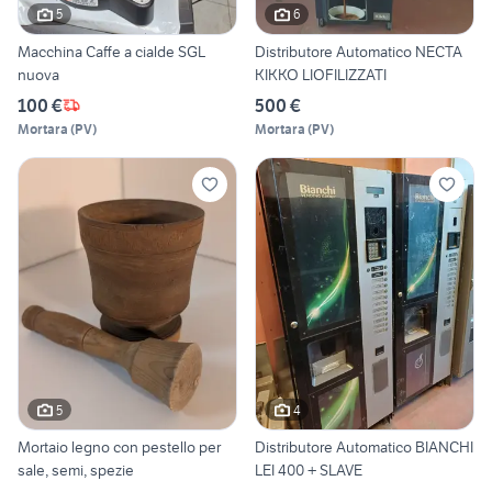
5
6
Macchina Caffe a cialde SGL
Distributore Automatico NECTA
nuova
KIKKO LIOFILIZZATI
100 €
500 €
Mortara
(
PV
)
Mortara
(
PV
)
5
4
Mortaio legno con pestello per
Distributore Automatico BIANCHI
sale, semi, spezie
LEI 400 + SLAVE