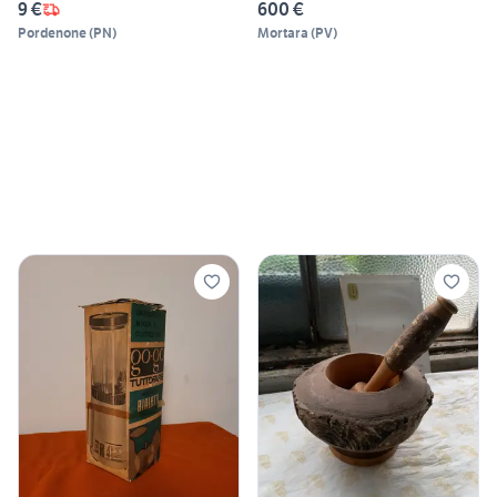
9 €
600 €
Pordenone
(
PN
)
Mortara
(
PV
)