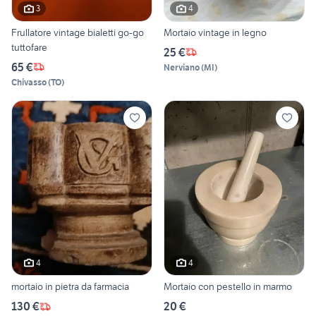
3
4
Frullatore vintage bialetti go-go
Mortaio vintage in legno
tuttofare
25 €
65 €
Nerviano
(
MI
)
Chivasso
(
TO
)
4
4
mortaio in pietra da farmacia
Mortaio con pestello in marmo
130 €
20 €