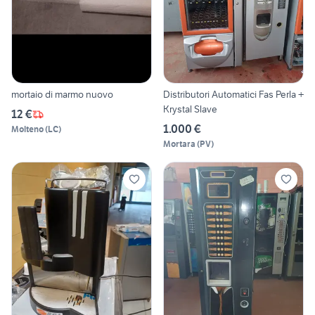
mortaio di marmo nuovo
Distributori Automatici Fas Perla +
Krystal Slave
12 €
1.000 €
Molteno
(
LC
)
Mortara
(
PV
)