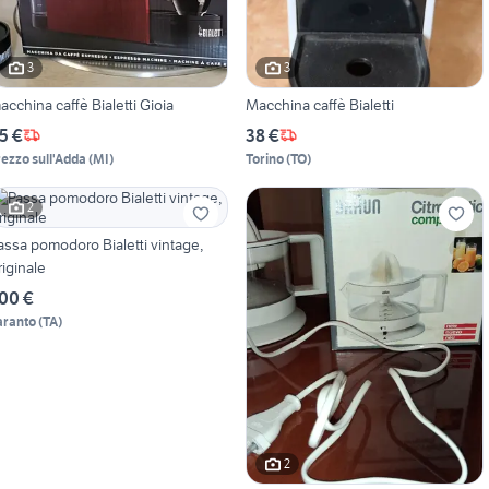
3
3
acchina caffè Bialetti Gioia
Macchina caffè Bialetti
5 €
38 €
rezzo sull'Adda
(
MI
)
Torino
(
TO
)
2
assa pomodoro Bialetti vintage,
riginale
00 €
aranto
(
TA
)
2