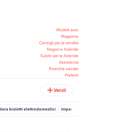
Modelli auto
Magazine
Consigli per la vendita
Negozi e Aziende
Subito per le Aziende
Assistenza
Ricerche salvate
Preferiti
Vendi
tiera bialetti elettrodomestici
impastatrice bialetti
planetaria bia