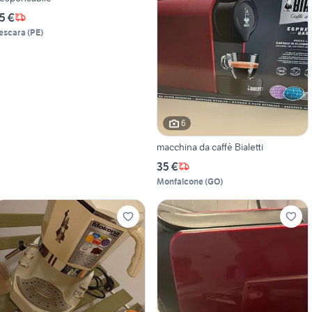
5 €
escara
(
PE
)
6
macchina da caffè Bialetti
35 €
Monfalcone
(
GO
)