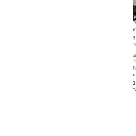
m
3
T
P
o
1
T