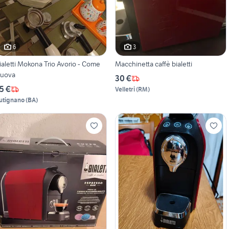
6
3
ialetti Mokona Trio Avorio - Come
Macchinetta caffè bialetti
uova
30 €
5 €
Velletri
(
RM
)
utignano
(
BA
)