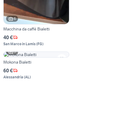
6
Macchina da caffè Bialetti
40 €
San Marco in Lamis
(
FG
)
3
Mokona Bialetti
60 €
Alessandria
(
AL
)