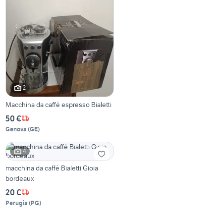
2
Macchina da caffè espresso Bialetti
50 €
Genova
(
GE
)
4
macchina da caffè Bialetti Gioia
bordeaux
20 €
Perugia
(
PG
)