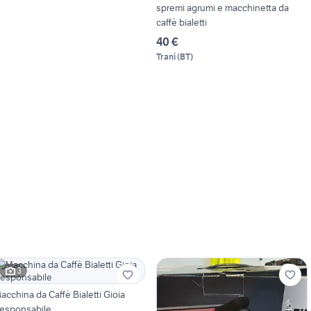
spremi agrumi e macchinetta da
caffè bialetti
40 €
Trani
(
BT
)
3
acchina da Caffè Bialetti Gioia
esponsabile