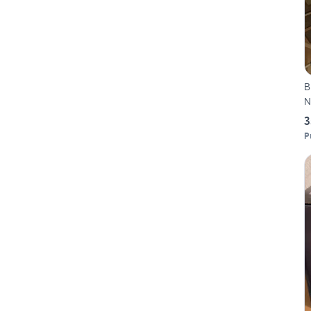
B
N
3
P