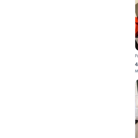
P
4
M