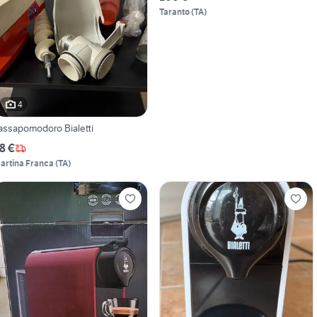
Taranto
(
TA
)
4
assapomodoro Bialetti
8 €
artina Franca
(
TA
)