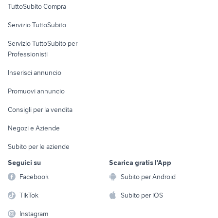
TuttoSubito Compra
commerciali
Servizio TuttoSubito
elettronica
per la casa e la
sports e hobby
Servizio TuttoSubito per
persona
Informatica
Animali
Professionisti
Arredamento e
Console e
Accessori per
Casalinghi
Inserisci annuncio
Videogiochi
animali
Elettrodomestici
Promuovi annuncio
Audio/Video
Musica e Film
Giardino e Fai da te
Consigli per la vendita
Fotografia
Libri e Riviste
Abbigliamento e
Negozi e Aziende
Telefonia
Strumenti Musicali
Accessori
Subito per le aziende
Sports
Tutto per i bambini
Seguici su
Scarica gratis l'App
Biciclette
Facebook
Subito per Android
Collezionismo
TikTok
Subito per iOS
Instagram