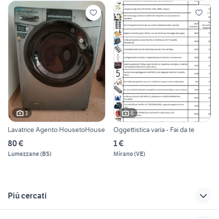
3
6
Lavatrice Agento HousetoHouse
Oggettistica varia - Fai da te
80 €
1 €
Lumezzane
(
BS
)
Mirano
(
VE
)
Più cercati
Correlati
Richerche simili
Suggerimenti