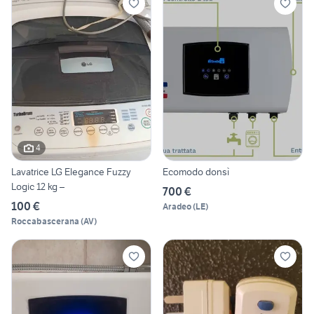
4
Lavatrice LG Elegance Fuzzy
Ecomodo donsì
Logic 12 kg –
700 €
100 €
Aradeo
(
LE
)
Roccabascerana
(
AV
)