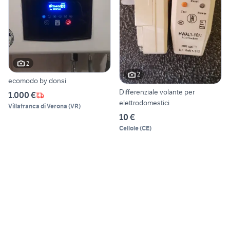
2
2
ecomodo by donsi
Differenziale volante per
1.000 €
elettrodomestici
Villafranca di Verona
(
VR
)
10 €
Cellole
(
CE
)