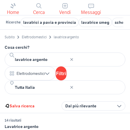
Home
Cerca
Vendi
Messaggi
lavatrici a pavia e provincia
lavatrice smeg
scheda 
Ricerche
Subito
Elettrodomestici
lavatrice argento
Cosa cerchi?
Filtri
Elettrodomestici
Salva ricerca
Dal più rilevante
14 risultati
Lavatrice argento