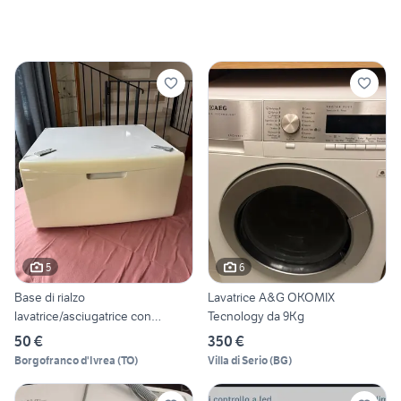
5
6
Base di rialzo
Lavatrice A&G OKOMIX
lavatrice/asciugatrice con
Tecnology da 9Kg
cassetto
50 €
350 €
Borgofranco d'Ivrea
(
TO
)
Villa di Serio
(
BG
)