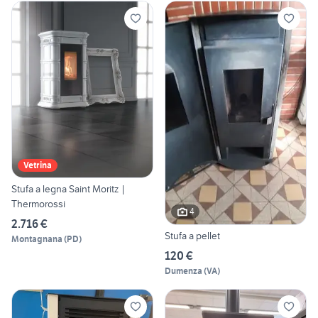
Vetrina
Stufa a legna Saint Moritz |
Thermorossi
4
2.716 €
Stufa a pellet
Montagnana
(
PD
)
120 €
Dumenza
(
VA
)