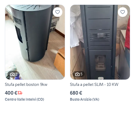
2
5
Stufa pellet boston 9kw
Stufa a pellet SLIM - 10 KW
400 €
680 €
Centro Valle Intelvi
(
CO
)
Busto Arsizio
(
VA
)