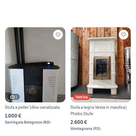
2
Vetrina
Stufa a pellet 14kw canalizzata
Stufa a legna Vesta in maiolica|
Phebo Stufe
1.000 €
2.600 €
Sant'Agata Bolognese
(
BO
)
Montagnana
(
PD
)