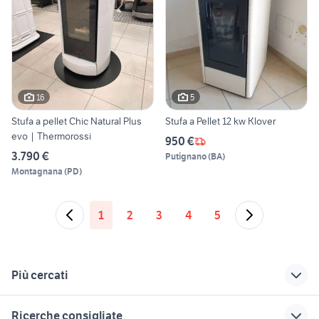
16
5
Stufa a pellet Chic Natural Plus
Stufa a Pellet 12 kw Klover
evo | Thermorossi
950 €
3.790 €
Putignano
(
BA
)
Montagnana
(
PD
)
1
2
3
4
5
Più cercati
Correlati
Richerche simili
Suggerimenti
Ricerche consigliate