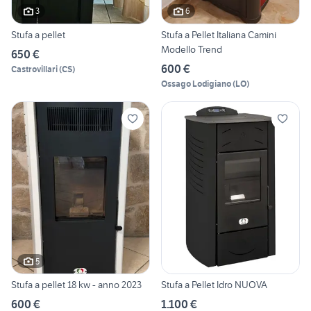
3
6
Stufa a pellet
Stufa a Pellet Italiana Camini
Modello Trend
650 €
600 €
Castrovillari
(
CS
)
Ossago Lodigiano
(
LO
)
5
Stufa a pellet 18 kw - anno 2023
Stufa a Pellet Idro NUOVA
600 €
1.100 €