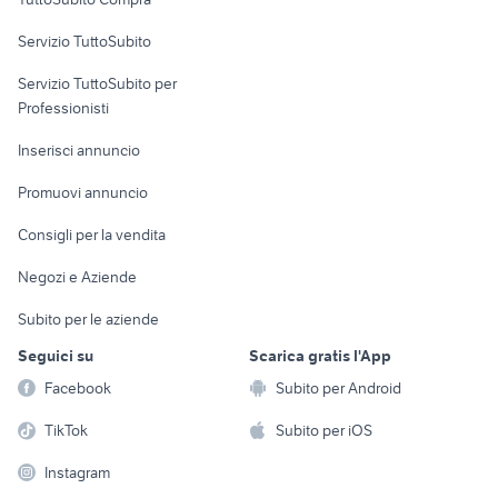
commerciali
Servizio TuttoSubito
elettronica
per la casa e la
sports e hobby
Servizio TuttoSubito per
persona
Informatica
Animali
Professionisti
Arredamento e
Console e
Accessori per
Casalinghi
Inserisci annuncio
Videogiochi
animali
Elettrodomestici
Promuovi annuncio
Audio/Video
Musica e Film
Giardino e Fai da te
Consigli per la vendita
Fotografia
Libri e Riviste
Abbigliamento e
Negozi e Aziende
Telefonia
Strumenti Musicali
Accessori
Subito per le aziende
Sports
Tutto per i bambini
Seguici su
Scarica gratis l'App
Biciclette
Facebook
Subito per Android
Collezionismo
TikTok
Subito per iOS
Instagram