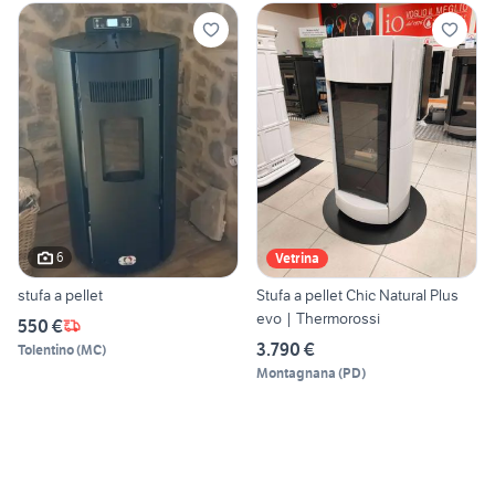
6
Vetrina
stufa a pellet
Stufa a pellet Chic Natural Plus
evo | Thermorossi
550 €
3.790 €
Tolentino
(
MC
)
Montagnana
(
PD
)