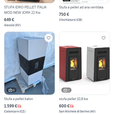
STUFA IDRO PELLET ITALIA
Stufa a pellet ad aria ventilata
MOD NEW JORK 22 Kw
750 €
649 €
Vinchiaturo
(
CB
)
Alassio
(
SV
)
6
3
Stufa a pellet kalon
stufa pellet 10,8 kw
1.599 €
600 €
Catanzaro
(
CZ
)
San Michele di Serino
(
AV
)