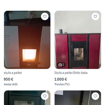
2
stufa a pellet
Stufa a pellet Brillo Italia
950 €
1.000 €
Aosta
(
AO
)
Treviso
(
TV
)