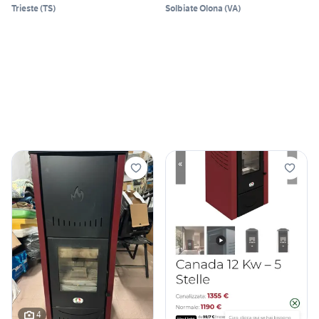
Trieste
(
TS
)
Solbiate Olona
(
VA
)
4