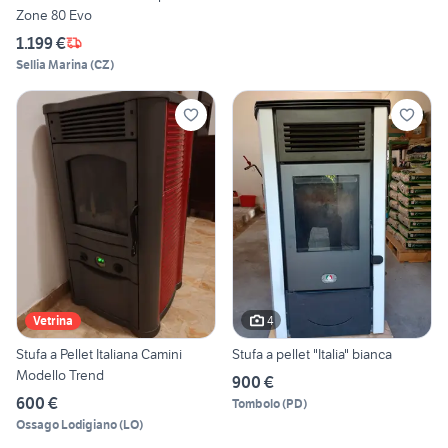
Zone 80 Evo
1.199 €
Sellia Marina
(
CZ
)
4
Vetrina
Stufa a Pellet Italiana Camini
Stufa a pellet "Italia" bianca
Modello Trend
900 €
600 €
Tombolo
(
PD
)
Ossago Lodigiano
(
LO
)