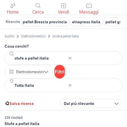
Home
Cerca
Vendi
Messaggi
pellet Brescia provincia
elnapress italia
pellet giar
Ricerche
Subito
Elettrodomestici
stufe a pellet italia
Cosa cerchi?
Filtri
Elettrodomestici
Salva ricerca
Dal più rilevante
138 risultati
Stufe a pellet italia