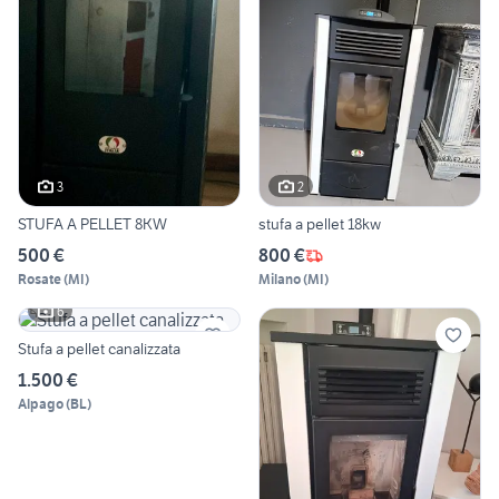
3
2
STUFA A PELLET 8KW
stufa a pellet 18kw
500 €
800 €
Rosate
(
MI
)
Milano
(
MI
)
6
Stufa a pellet canalizzata
1.500 €
Alpago
(
BL
)