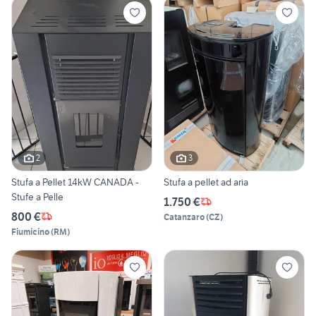
2
3
Stufa a Pellet 14kW CANADA -
Stufa a pellet ad aria
Stufe a Pelle
1.750 €
800 €
Catanzaro
(
CZ
)
Fiumicino
(
RM
)