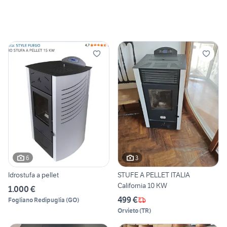
6
3
Idrostufa a pellet
STUFE A PELLET ITALIA
California 10 KW
1.000 €
499 €
Fogliano Redipuglia
(
GO
)
Orvieto
(
TR
)