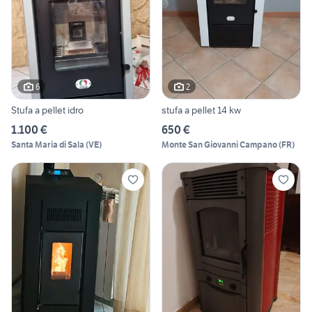
6
2
Stufa a pellet idro
stufa a pellet 14 kw
1.100 €
650 €
Santa Maria di Sala
(
VE
)
Monte San Giovanni Campano
(
FR
)