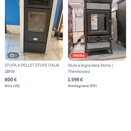
3
Vetrina
STUFA A PELLET STUFE ITALIA
Stufa a legna Ilaria Stone |
18KW
Thermorossi
800 €
1.599 €
Mira
(
VE
)
Montagnana
(
PD
)