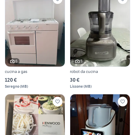
6
5
cucina a gas
robot da cucina
120 €
30 €
Seregno
(
MB
)
Lissone
(
MB
)