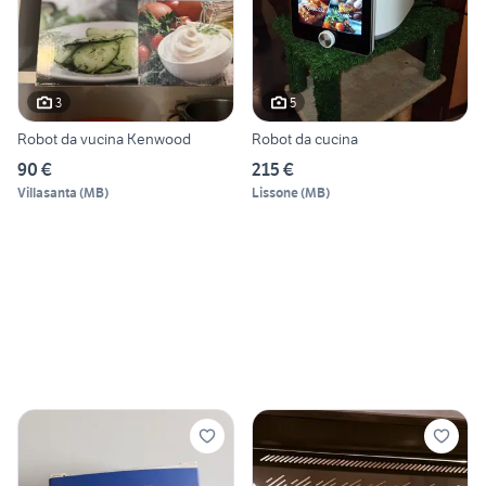
3
5
Robot da vucina Kenwood
Robot da cucina
90 €
215 €
Villasanta
(
MB
)
Lissone
(
MB
)