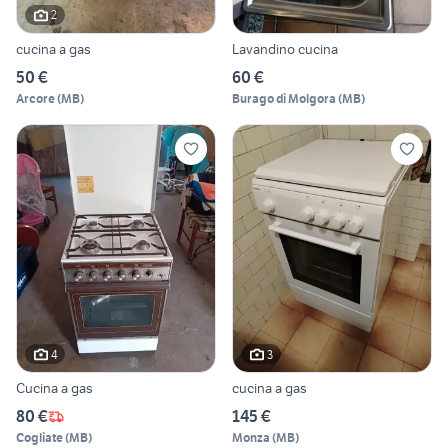
2
cucina a gas
Lavandino cucina
50 €
60 €
Arcore
(
MB
)
Burago di Molgora
(
MB
)
4
3
Cucina a gas
cucina a gas
80 €
145 €
Cogliate
(
MB
)
Monza
(
MB
)