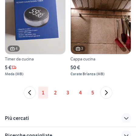
4
3
Timer da cucina
Cappa cucina
5 €
50 €
Meda
(
MB
)
Carate Brianza
(
MB
)
1
2
3
4
5
Più cercati
Correlati
Richerche simili
Suggerimenti
Ricerche consigliate