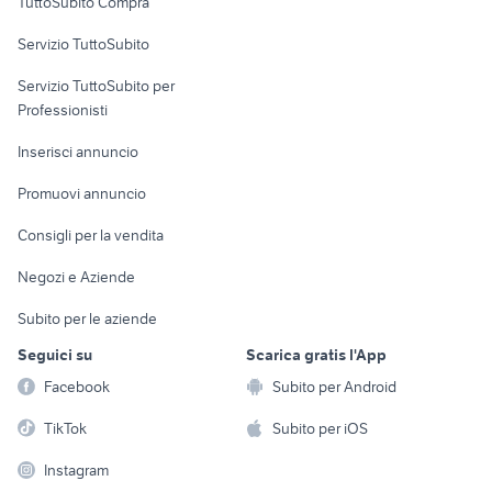
TuttoSubito Compra
commerciali
Servizio TuttoSubito
elettronica
per la casa e la
sports e hobby
Servizio TuttoSubito per
persona
Informatica
Animali
Professionisti
Arredamento e
Console e
Accessori per
Casalinghi
Inserisci annuncio
Videogiochi
animali
Elettrodomestici
Promuovi annuncio
Audio/Video
Musica e Film
Giardino e Fai da te
Consigli per la vendita
Fotografia
Libri e Riviste
Abbigliamento e
Negozi e Aziende
Telefonia
Strumenti Musicali
Accessori
Subito per le aziende
Sports
Tutto per i bambini
Seguici su
Scarica gratis l'App
Biciclette
Facebook
Subito per Android
Collezionismo
TikTok
Subito per iOS
Instagram