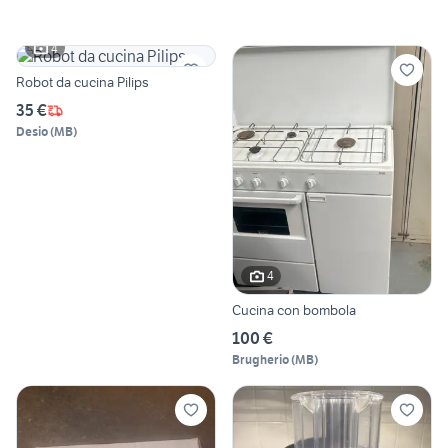
4
Robot da cucina Pilips
35 €
Desio
(
MB
)
4
Cucina con bombola
100 €
Brugherio
(
MB
)