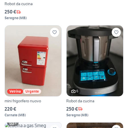
Robot da cucina
250 €
Seregno
(
MB
)
6
Vetrina
Urgente
mini frigorifero nuovo
Robot da cucina
220 €
250 €
Carnate
(
MB
)
Seregno
(
MB
)
3