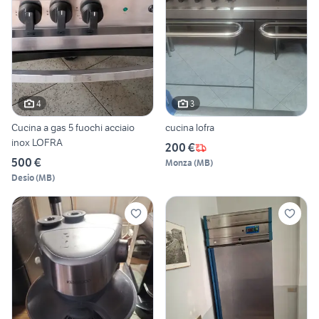
4
3
Cucina a gas 5 fuochi acciaio
cucina lofra
inox LOFRA
200 €
500 €
Monza
(
MB
)
Desio
(
MB
)