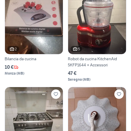
2
5
Bilancia da cucina
Robot da cucina KitchenAid
5KFP1644 + Accessori
10 €
47 €
Monza
(
MB
)
Seregno
(
MB
)