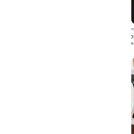
r
7
R