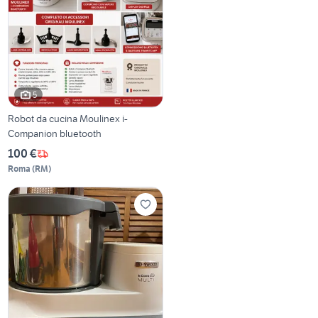
5
Robot da cucina Moulinex i-
Companion bluetooth
100 €
Roma
(
RM
)