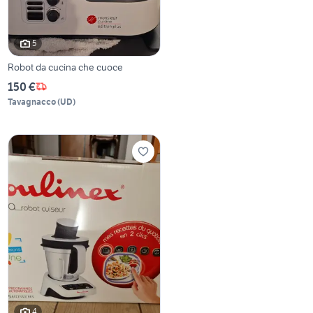
5
Robot da cucina che cuoce
150 €
Tavagnacco
(
UD
)
4