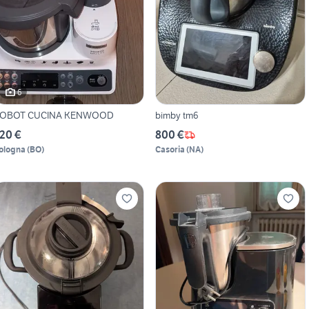
6
OBOT CUCINA KENWOOD
bimby tm6
20 €
800 €
ologna
(
BO
)
Casoria
(
NA
)