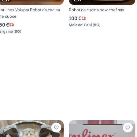
oulinex Volupta Robot da cucina
Robot da cucina new chef mix
he cuoce
100 €
50 €
Moio de' Calvi
(
BG
)
ergamo
(
BG
)