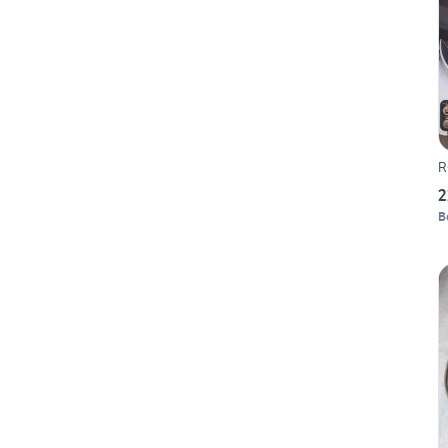
R
2
B