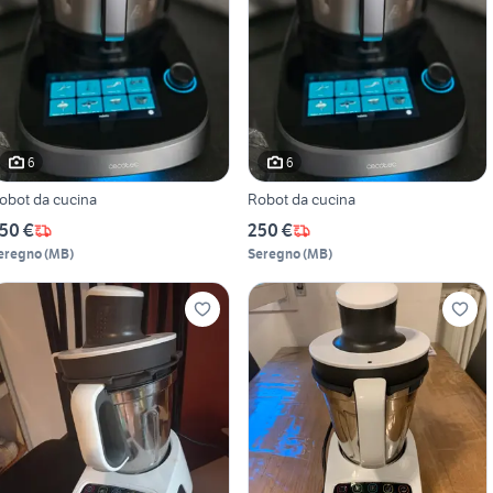
6
6
obot da cucina
Robot da cucina
50 €
250 €
eregno
(
MB
)
Seregno
(
MB
)