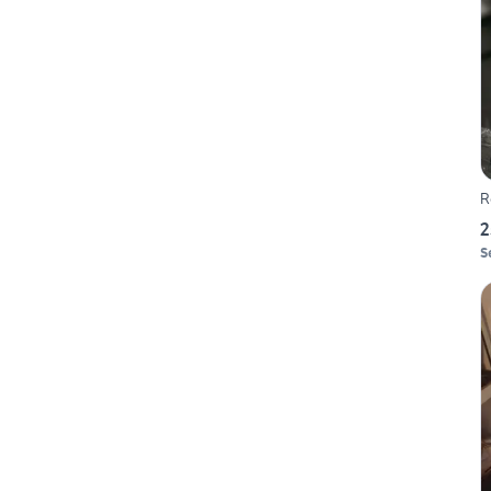
R
2
S