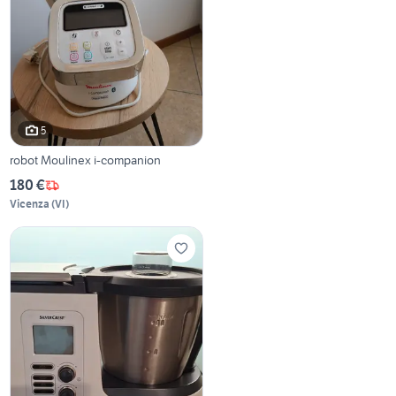
5
robot Moulinex i-companion
180 €
Vicenza
(
VI
)