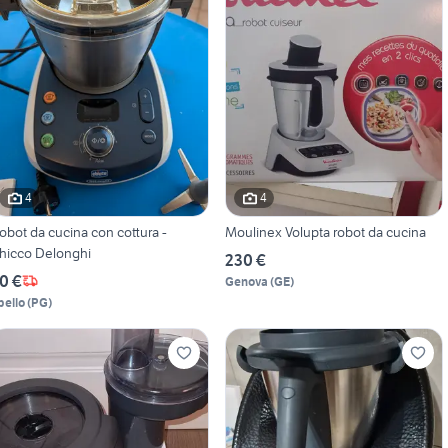
4
4
obot da cucina con cottura -
Moulinex Volupta robot da cucina
hicco Delonghi
230 €
0 €
Genova
(
GE
)
pello
(
PG
)