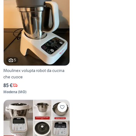
5
Moulinex volupta robot da cucina
che cuoce
85 €
Modena
(
MO
)