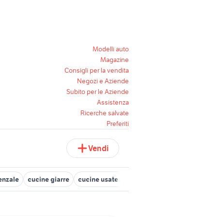
Modelli auto
Magazine
Consigli per la vendita
Negozi e Aziende
Subito per le Aziende
Assistenza
Ricerche salvate
Preferiti
Vendi
enzale
cucine giarre
cucine usate in regalo torino
cucina comp