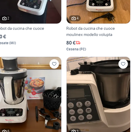
2
4
obot da cucina che cuoce
Robot da cucina che cuoce
moulinex modello volupta
0 €
80 €
osate
(
MI
)
Cesena
(
FC
)
6
3