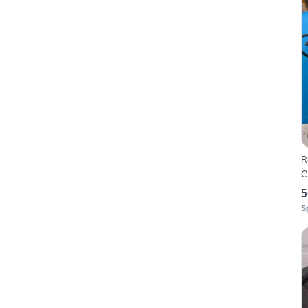
R
C
5
S