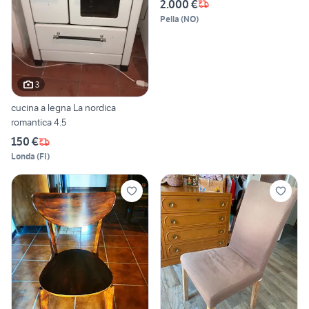
2.000 €
Pella
(
NO
)
3
cucina a legna La nordica
romantica 4.5
150 €
Londa
(
FI
)