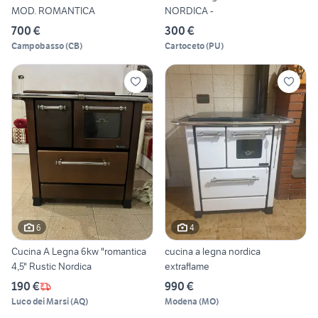
MOD. ROMANTICA
NORDICA -
700 €
300 €
Campobasso
(
CB
)
Cartoceto
(
PU
)
6
4
Cucina A Legna 6kw "romantica
cucina a legna nordica
4,5" Rustic Nordica
extraflame
190 €
990 €
Luco dei Marsi
(
AQ
)
Modena
(
MO
)