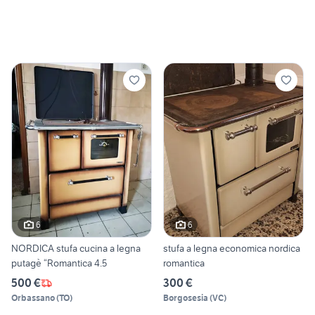
6
6
NORDICA stufa cucina a legna
stufa a legna economica nordica
putagè “Romantica 4.5
romantica
500 €
300 €
Orbassano
(
TO
)
Borgosesia
(
VC
)