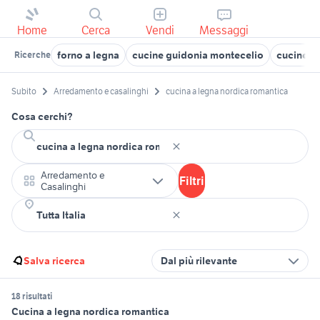
Home
Cerca
Vendi
Messaggi
forno a legna
cucine guidonia montecelio
cucine in
Ricerche
Subito
Arredamento e casalinghi
cucina a legna nordica romantica
Cosa cerchi?
Arredamento e
Filtri
Casalinghi
Salva ricerca
Dal più rilevante
18 risultati
Cucina a legna nordica romantica