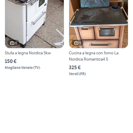
6
5
Stufa a legna Nordica 5kw
Cucina a legna con forno La
Nordica Romantica4.5
150 €
325 €
Mogliano Veneto
(
TV
)
Veroli
(
FR
)