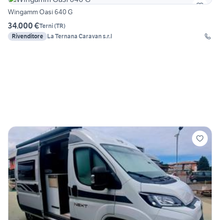
Wingamm Oasi 640 G
34.000 €
Terni
(
TR
)
Rivenditore
La Ternana Caravan s.r.l