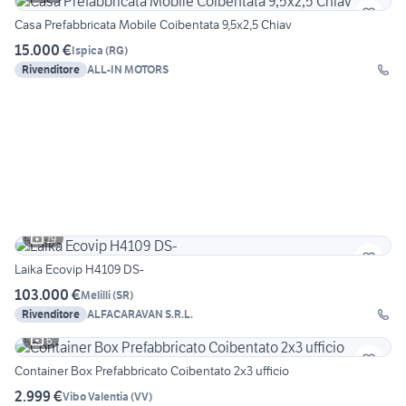
Casa Prefabbricata Mobile Coibentata 9,5x2,5 Chiav
15.000 €
Ispica
(
RG
)
Rivenditore
ALL-IN MOTORS
19
Laika Ecovip H4109 DS-
103.000 €
Melilli
(
SR
)
Rivenditore
ALFACARAVAN S.R.L.
6
Container Box Prefabbricato Coibentato 2x3 ufficio
2.999 €
Vibo Valentia
(
VV
)