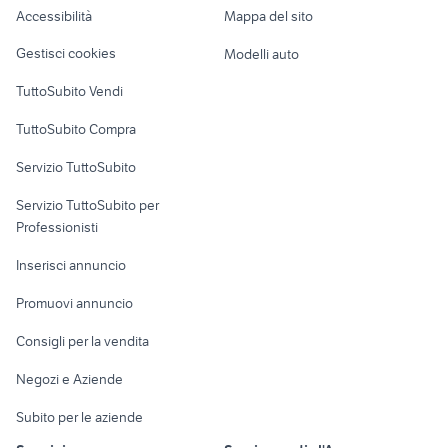
Accessibilità
Mappa del sito
Loft, mansarde e
Veicoli commerciali
altro
Gestisci cookies
Modelli auto
Case vacanza
TuttoSubito Vendi
Uffici e Locali
TuttoSubito Compra
commerciali
Servizio TuttoSubito
elettronica
per la casa e la
sports e hobby
Servizio TuttoSubito per
persona
Informatica
Animali
Professionisti
Arredamento e
Console e
Accessori per
Casalinghi
Inserisci annuncio
Videogiochi
animali
Elettrodomestici
Promuovi annuncio
Audio/Video
Musica e Film
Giardino e Fai da te
Consigli per la vendita
Fotografia
Libri e Riviste
Abbigliamento e
Negozi e Aziende
Telefonia
Strumenti Musicali
Accessori
Subito per le aziende
Sports
Tutto per i bambini