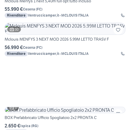
Mclouis Menfys 1 next 5,40m full opt tutto incluso
55.990 €
Cesena
(
FC
)
Rivenditore
Ventruccicamper,it - MCLOUIS ITALIA
30
Mclouis MENFYS 3 NEXT MOD 2026 5.99M LETTO TRASV F
56.990 €
Cesena
(
FC
)
Rivenditore
Ventruccicamper,it - MCLOUIS ITALIA
3
BOX Prefabbricato Ufficio Spogliatoio 2x2 PRONTA C
2.650 €
Ispica
(
RG
)