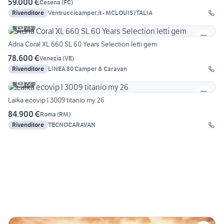
59.000 €
Cesena
(
FC
)
Rivenditore
Ventruccicamper,it - MCLOUIS ITALIA
23
Adria Coral XL 660 SL 60 Years Selection letti gem
78.600 €
Venezia
(
VE
)
Rivenditore
LINEA 80 Camper & Caravan
22
Laika ecovip l 3009 titanio my 26
84.900 €
Roma
(
RM
)
Rivenditore
TECNOCARAVAN