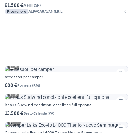
91.500 €
Melilli
(
SR
)
Rivenditore
ALFACARAVAN S.R.L.
5
accessori per camper
600 €
Pomezia
(
RM
)
6
Knaus Sudwind condizioni eccellenti full optional
13.500 €
Sesto Calende
(
VA
)
13
Camper Laika Ecovip L4009 Titanio Nuovo Semintegra