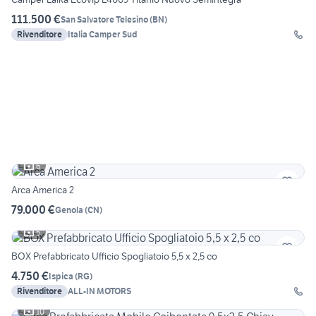
111.500 €
San Salvatore Telesino
(
BN
)
Rivenditore
Italia Camper Sud
6
Arca America 2
79.000 €
Genola
(
CN
)
5
BOX Prefabbricato Ufficio Spogliatoio 5,5 x 2,5 co
4.750 €
Ispica
(
RG
)
Rivenditore
ALL-IN MOTORS
10