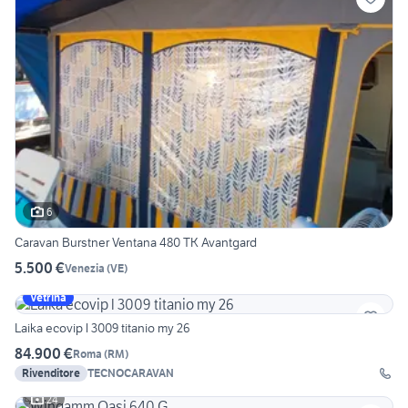
6
Caravan Burstner Ventana 480 TK Avantgard
5.500 €
Venezia
(
VE
)
Vetrina
Laika ecovip l 3009 titanio my 26
84.900 €
Roma
(
RM
)
Rivenditore
TECNOCARAVAN
24