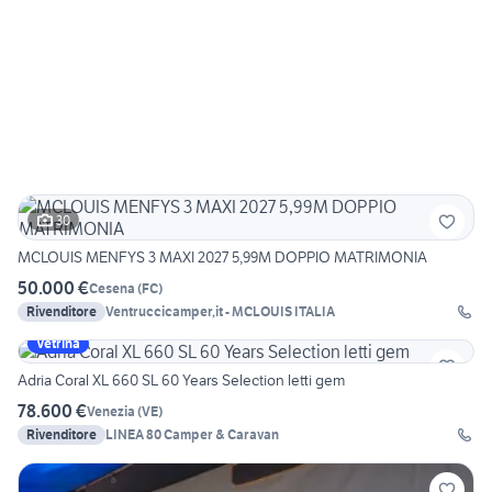
30
MCLOUIS MENFYS 3 MAXI 2027 5,99M DOPPIO MATRIMONIA
50.000 €
Cesena
(
FC
)
Rivenditore
Ventruccicamper,it - MCLOUIS ITALIA
Vetrina
Adria Coral XL 660 SL 60 Years Selection letti gem
78.600 €
Venezia
(
VE
)
Rivenditore
LINEA 80 Camper & Caravan