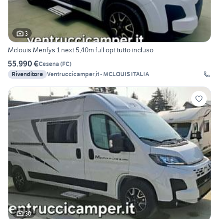
3
Mclouis Menfys 1 next 5,40m full opt tutto incluso
55.990 €
Cesena
(
FC
)
Rivenditore
Ventruccicamper,it - MCLOUIS ITALIA
30