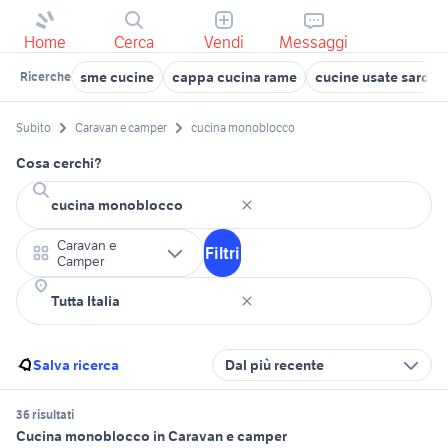
Home
Cerca
Vendi
Messaggi
sme cucine
cappa cucina rame
cucine usate sarde
Ricerche
Subito
Caravan e camper
cucina monoblocco
Cosa cerchi?
Caravan e
Filtri
Camper
Salva ricerca
Dal più recente
36 risultati
Cucina monoblocco in Caravan e camper