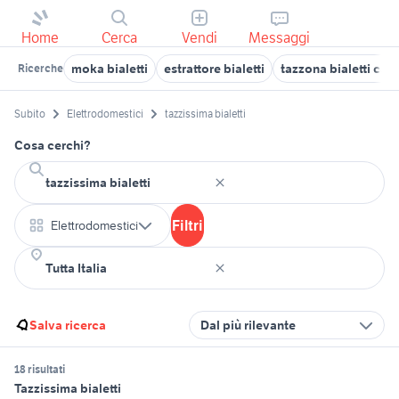
Home
Cerca
Vendi
Messaggi
moka bialetti
estrattore bialetti
tazzona bialetti cap
Ricerche
Subito
Elettrodomestici
tazzissima bialetti
Cosa cerchi?
Filtri
Elettrodomestici
Salva ricerca
Dal più rilevante
18 risultati
Tazzissima bialetti