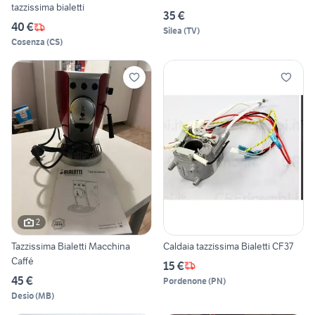
tazzissima bialetti
35 €
40 €
Silea
(
TV
)
Cosenza
(
CS
)
2
Tazzissima Bialetti Macchina
Caldaia tazzissima Bialetti CF37
Caffé
15 €
45 €
Pordenone
(
PN
)
Desio
(
MB
)