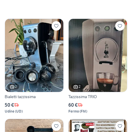
2
2
Bialetti tazzissima
Tazzissima TRIO
50 €
60 €
Udine
(
UD
)
Fermo
(
FM
)