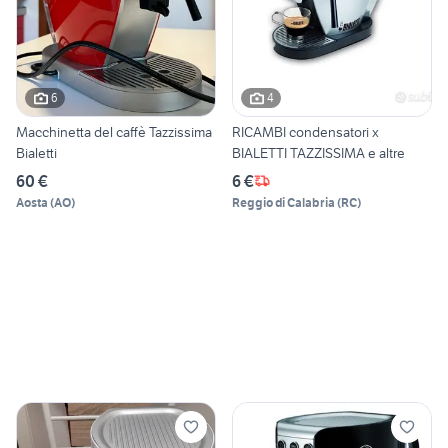
6
4
Macchinetta del caffè Tazzissima
RICAMBI condensatori x
Bialetti
BIALETTI TAZZISSIMA e altre
60 €
6 €
Aosta
(
AO
)
Reggio di Calabria
(
RC
)