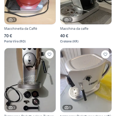
3
3
Macchinetta da Caffé
Macchina da caffe
70 €
40 €
Porto Viro
(
RO
)
Crotone
(
KR
)
3
5