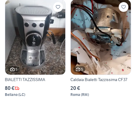
5
5
BIALETTI TAZZISSIMA
Caldaia Bialetti Tazzissima CF37
80 €
20 €
Bellano
(
LC
)
Roma
(
RM
)