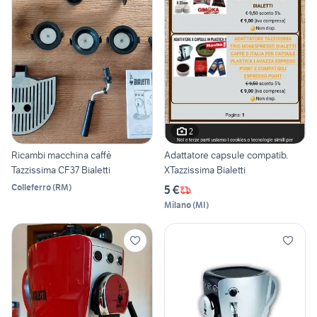
2
Ricambi macchina caffè
Adattatore capsule compatib.
Tazzissima CF37 Bialetti
XTazzissima Bialetti
Colleferro
(
RM
)
5 €
Milano
(
MI
)