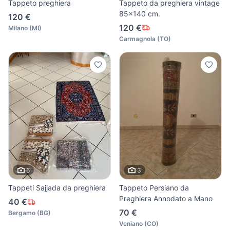
Tappeto preghiera
Tappeto da preghiera vintage
85x140 cm.
120 €
120 €
Milano
(
MI
)
Carmagnola
(
TO
)
6
3
Tappeti Sajjada da preghiera
Tappeto Persiano da
Preghiera Annodato a Mano
40 €
70 €
Bergamo
(
BG
)
Veniano
(
CO
)