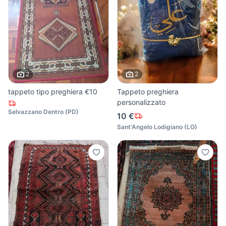
2
2
tappeto tipo preghiera €10
Tappeto preghiera
personalizzato
Selvazzano Dentro
(
PD
)
10 €
Sant'Angelo Lodigiano
(
LO
)