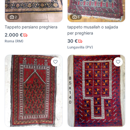
2
6
Tappeto persiano preghiera
tappeto musallah o sajjada
per preghiera
2.000 €
30 €
Roma
(
RM
)
Lungavilla
(
PV
)