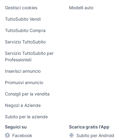
Veicoli commerciali
altro
Gestisci cookies
Modelli auto
Case vacanza
TuttoSubito Vendi
Uffici e Locali
TuttoSubito Compra
commerciali
Servizio TuttoSubito
elettronica
per la casa e la
sports e hobby
Servizio TuttoSubito per
persona
Professionisti
Informatica
Animali
Arredamento e
Inserisci annuncio
Console e
Accessori per
Casalinghi
Videogiochi
animali
Promuovi annuncio
Elettrodomestici
Audio/Video
Musica e Film
Consigli per la vendita
Giardino e Fai da
Fotografia
Libri e Riviste
te
Negozi e Aziende
Telefonia
Strumenti Musicali
Abbigliamento e
Subito per le aziende
Accessori
Sports
Seguici su
Scarica gratis l'App
Tutto per i bambini
Facebook
Subito per Android
Biciclette