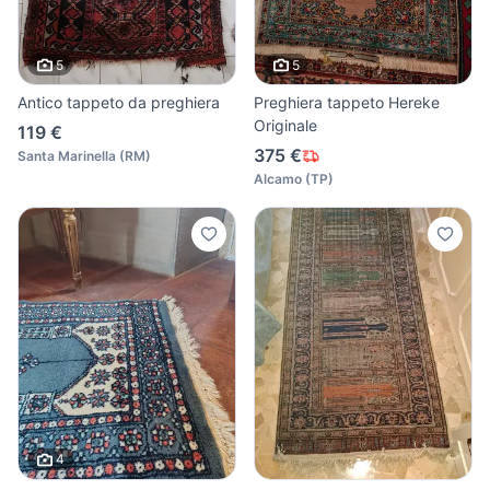
5
5
Antico tappeto da preghiera
Preghiera tappeto Hereke
Originale
119 €
375 €
Santa Marinella
(
RM
)
Alcamo
(
TP
)
4