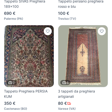
Tappeto SIVAS Preghiera
Tappeto persiano preghiera
189x100
rosso e blu
690 €
100 €
Palermo
(
PA
)
Treviso
(
TV
)
3
5
Tappeto Preghiera PERSIA
3 tappeti da preghiera
KUM
artigianali
350 €
80 €
Castenaso
(
BO
)
Varese
(
VA
)