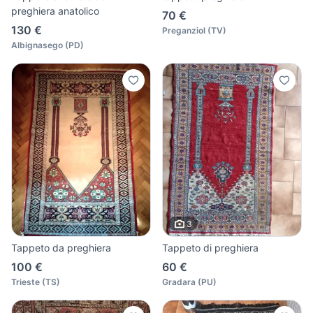
preghiera anatolico
70 €
130 €
Preganziol
(
TV
)
Albignasego
(
PD
)
3
Tappeto da preghiera
Tappeto di preghiera
100 €
60 €
Trieste
(
TS
)
Gradara
(
PU
)