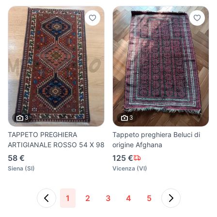
3
3
TAPPETO PREGHIERA
Tappeto preghiera Beluci di
ARTIGIANALE ROSSO 54 X 98
origine Afghana
58 €
125 €
Siena
(
SI
)
Vicenza
(
VI
)
1
2
3
4
5