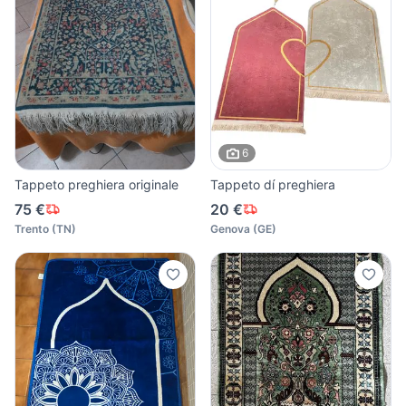
6
Tappeto preghiera originale
Tappeto dí preghiera
75 €
20 €
Trento
(
TN
)
Genova
(
GE
)