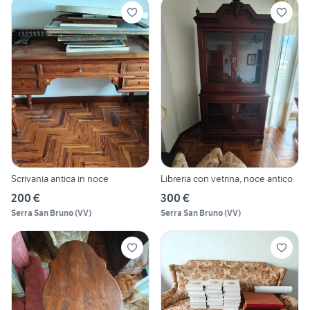
Scrivania antica in noce
Libreria con vetrina, noce antico
200 €
300 €
Serra San Bruno
(
VV
)
Serra San Bruno
(
VV
)