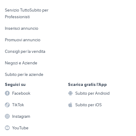
elettronica
per la casa e la
sports e hobby
Servizio TuttoSubito per
persona
Informatica
Animali
Professionisti
Arredamento e
Console e
Accessori per
Casalinghi
Inserisci annuncio
Videogiochi
animali
Elettrodomestici
Promuovi annuncio
Audio/Video
Musica e Film
Giardino e Fai da te
Consigli per la vendita
Fotografia
Libri e Riviste
Abbigliamento e
Negozi e Aziende
Telefonia
Strumenti Musicali
Accessori
Subito per le aziende
Sports
Tutto per i bambini
Seguici su
Scarica gratis l'App
Biciclette
Facebook
Subito per Android
Collezionismo
TikTok
Subito per iOS
Instagram
YouTube