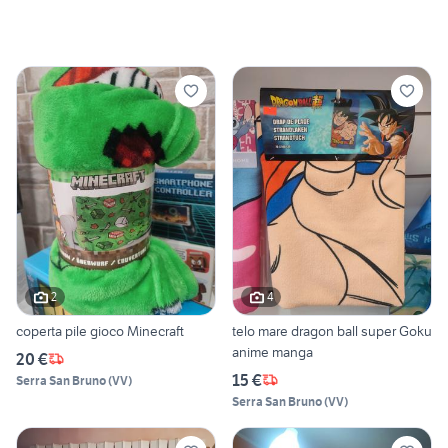
2
4
coperta pile gioco Minecraft
telo mare dragon ball super Goku
anime manga
20 €
15 €
Serra San Bruno
(
VV
)
Serra San Bruno
(
VV
)