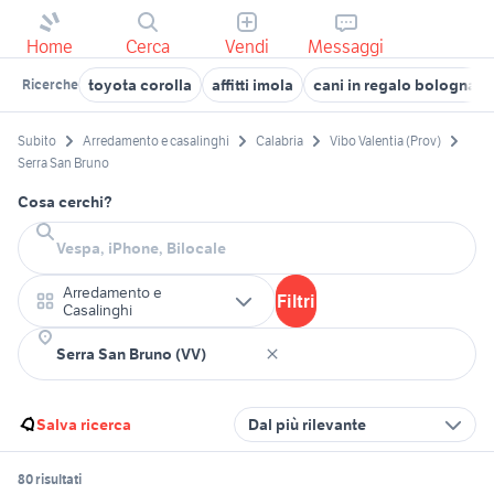
Home
Cerca
Vendi
Messaggi
toyota corolla
affitti imola
cani in regalo bologna
Ricerche
Subito
Arredamento e casalinghi
Calabria
Vibo Valentia (Prov)
Serra San Bruno
Cosa cerchi?
Arredamento e
Filtri
Casalinghi
Salva ricerca
Dal più rilevante
80 risultati