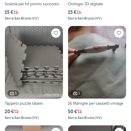
Scatola per kit pronto soccorso
Orologio 3D digitale
15 €
15 €
Serra San Bruno
(
VV
)
Serra San Bruno
(
VV
)
5
3
Tappeto puzzle tatami
16 Maniglie per cassetti vintage
20 €
50 €
Serra San Bruno
(
VV
)
Serra San Bruno
(
VV
)