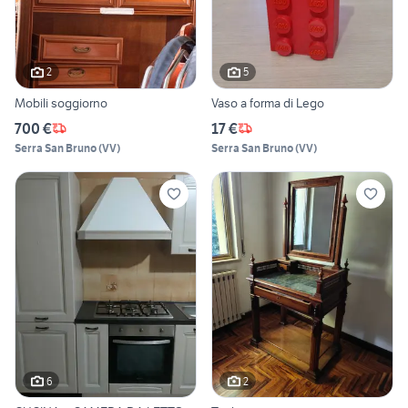
2
5
Mobili soggiorno
Vaso a forma di Lego
700 €
17 €
Serra San Bruno
(
VV
)
Serra San Bruno
(
VV
)
6
2