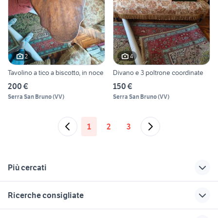
2
4
Tavolino a tico a biscotto, in noce
Divano e 3 poltrone coordinate
200 €
150 €
Serra San Bruno
(
VV
)
Serra San Bruno
(
VV
)
1
2
3
Più cercati
Correlati
Richerche simili
Suggerimenti
Ricerche consigliate
seconda mano Oria
appartamenti in
tiguan 2019
affitto campomarino
affitto casarsa della delizia
tondino per cavalli usato
auto usate misilmeri
alfa romeo tonale