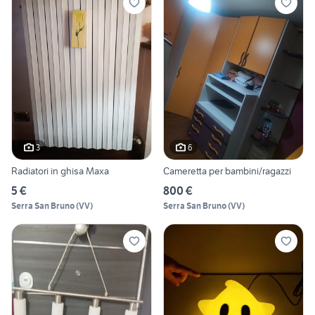
3
6
Radiatori in ghisa Maxa
Cameretta per bambini/ragazzi
5 €
800 €
Serra San Bruno
(
VV
)
Serra San Bruno
(
VV
)