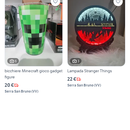
6
3
bicchiere Minecraft gioco gadget
Lampada Stranger Things
figure
22 €
20 €
Serra San Bruno
(
VV
)
Serra San Bruno
(
VV
)