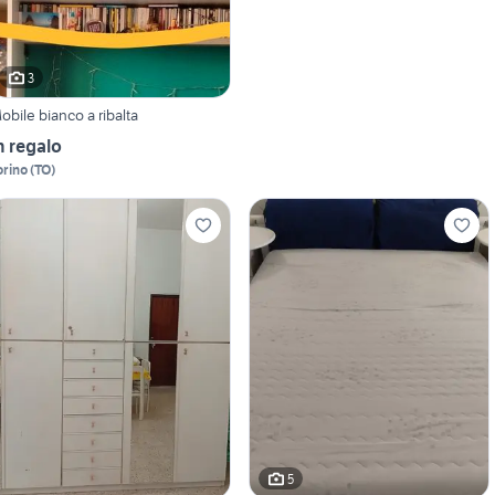
3
obile bianco a ribalta
n regalo
orino
(
TO
)
5