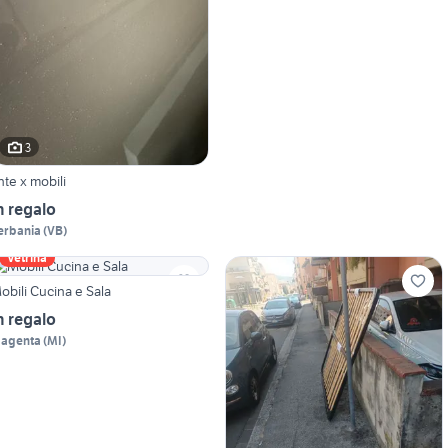
3
nte x mobili
n regalo
erbania
(
VB
)
Vetrina
obili Cucina e Sala
n regalo
agenta
(
MI
)