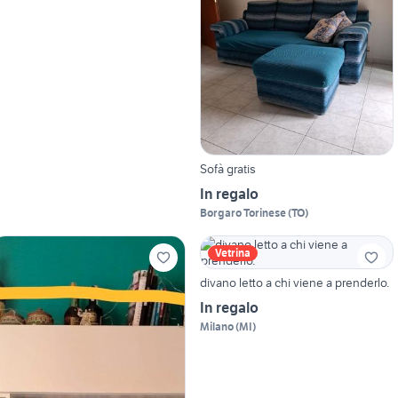
Sofà gratis
In regalo
Borgaro Torinese
(
TO
)
Vetrina
divano letto a chi viene a prenderlo.
In regalo
Milano
(
MI
)