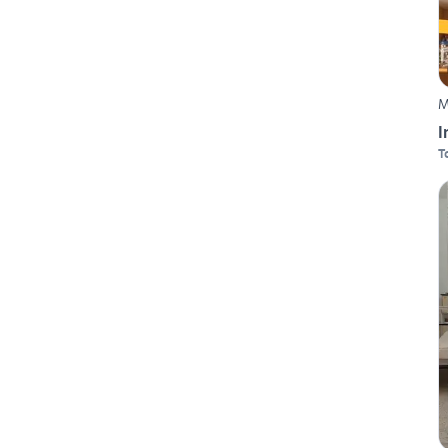
M
I
T