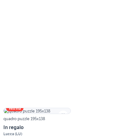
Vetrina
quadro puzzle 195x138
In regalo
Lucca
(
LU
)