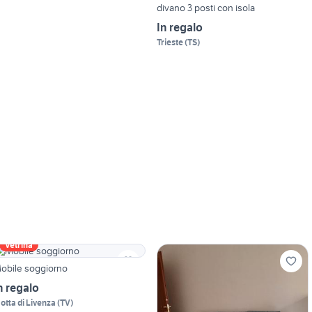
divano 3 posti con isola
In regalo
Trieste
(
TS
)
Vetrina
obile soggiorno
n regalo
otta di Livenza
(
TV
)