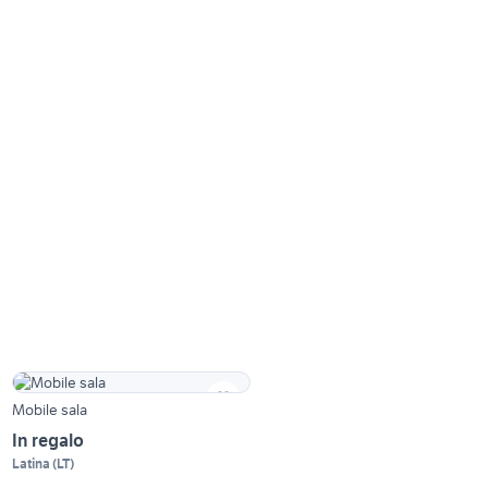
Mobile sala
In regalo
Latina
(
LT
)