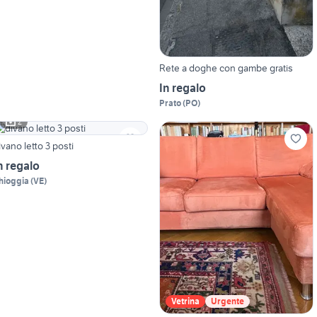
Rete a doghe con gambe gratis
In regalo
Prato
(
PO
)
2
ivano letto 3 posti
n regalo
hioggia
(
VE
)
Vetrina
Urgente