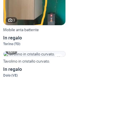
3
Mobile anta battente
In regalo
Torino
(
TO
)
5
Tavolino in cristallo curvato.
In regalo
Dolo
(
VE
)