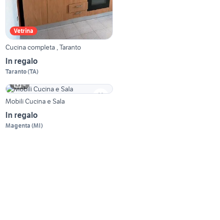
Vetrina
Cucina completa , Taranto
In regalo
Taranto
(
TA
)
4
Mobili Cucina e Sala
In regalo
Magenta
(
MI
)