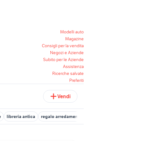
Modelli auto
Magazine
Consigli per la vendita
Negozi e Aziende
Subito per le Aziende
Assistenza
Ricerche salvate
Preferiti
Vendi
e
libreria antica
regalo arredamento Pistoia provincia
cucina 