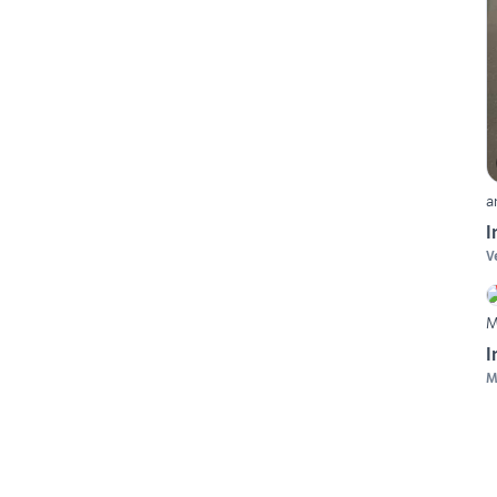
a
I
V
M
I
M