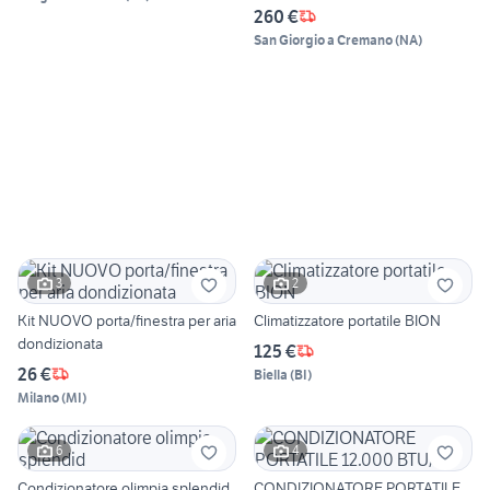
260 €
San Giorgio a Cremano
(
NA
)
3
2
Kit NUOVO porta/finestra per aria
Climatizzatore portatile BION
dondizionata
125 €
26 €
Biella
(
BI
)
Milano
(
MI
)
6
4
Condizionatore olimpia splendid
CONDIZIONATORE PORTATILE