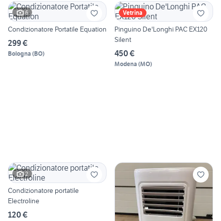
6
Vetrina
Condizionatore Portatile Equation
Pinguino De'Longhi PAC EX120
Silent
299 €
450 €
Bologna
(
BO
)
Modena
(
MO
)
2
Condizionatore portatile
Electroline
120 €