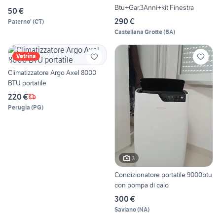
Btu+Gar.3Anni+kit Finestra
50 €
290 €
Paterno'
(
CT
)
Castellana Grotte
(
BA
)
Vetrina
Climatizzatore Argo Axel 8000
BTU portatile
220 €
Perugia
(
PG
)
3
Condizionatore portatile 9000btu
con pompa di calo
300 €
Saviano
(
NA
)