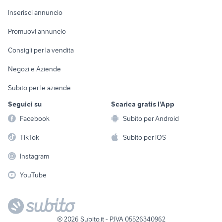
Arredamento e
Console e
Accessori per
Casalinghi
Inserisci annuncio
Videogiochi
animali
Elettrodomestici
Promuovi annuncio
Audio/Video
Musica e Film
Giardino e Fai da te
Consigli per la vendita
Fotografia
Libri e Riviste
Abbigliamento e
Negozi e Aziende
Telefonia
Strumenti Musicali
Accessori
Subito per le aziende
Sports
Tutto per i bambini
Seguici su
Scarica gratis l'App
Biciclette
Facebook
Subito per Android
Collezionismo
TikTok
Subito per iOS
Instagram
YouTube
©
2026
Subito.it - P.IVA 05526340962