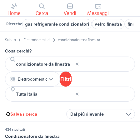
Home
Cerca
Vendi
Messaggi
gas refrigerante condizionatori
vetro finestra
finest
Ricerche
Subito
Elettrodomestici
condizionatore da finestra
Cosa cerchi?
Filtri
Elettrodomestici
Salva ricerca
Dal più rilevante
424 risultati
Condizionatore da finestra