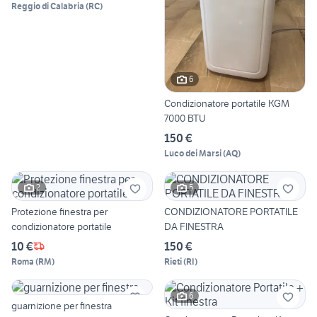
Reggio di Calabria
(
RC
)
6
Condizionatore portatile KGM
7000 BTU
150 €
Luco dei Marsi
(
AQ
)
2
5
Protezione finestra per
CONDIZIONATORE PORTATILE
condizionatore portatile
DA FINESTRA
10 €
150 €
Roma
(
RM
)
Rieti
(
RI
)
6
guarnizione per finestra