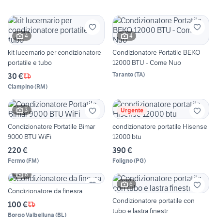
4
4
kit lucernario per condizionatore
Condizionatore Portatile BEKO
portatile e tubo
12000 BTU - Come Nuo
Taranto
(
TA
)
30 €
Ciampino
(
RM
)
3
Urgente
Condizionatore Portatile Bimar
condizionatore portatile Hisense
9000 BTU WiFi
12000 btu
220 €
390 €
Fermo
(
FM
)
Foligno
(
PG
)
6
6
Condizionatore da finesra
Condizionatore portatile con
100 €
tubo e lastra finestr
Borgo Valbelluna
(
BL
)