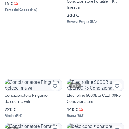
Condizionatore Portatile + Kit
15 €
finestra
Torre del Greco
(
NA
)
200 €
Ruvo di Puglia
(
BA
)
6
Condizionatore Pinguino
Electroline 9000Btu CLEH09R5
dolceclima wifi
Condizionatore
220 €
140 €
Rimini
(
RN
)
Roma
(
RM
)