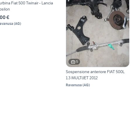
urbina Fiat 500 Twinair - Lancia
psilon
00 €
avanusa
(
AG
)
5
Sospensione anteriore FIAT 500L
1.3 MULTIJET 2012
Ravanusa
(
AG
)