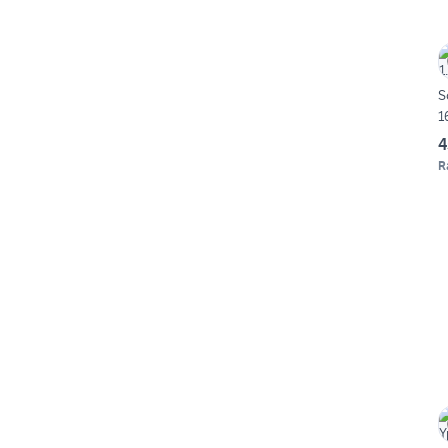
S
1
4
R