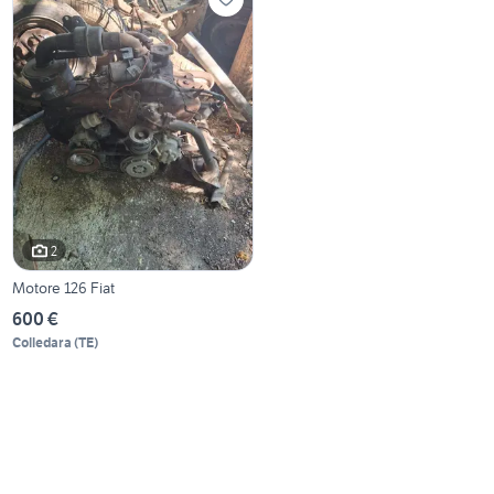
2
Motore 126 Fiat
600 €
Colledara
(
TE
)