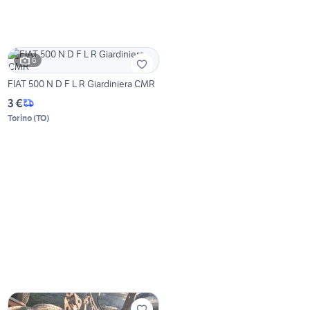
6
FIAT 500 N D F L R Giardiniera CMR
3 €
Torino
(
TO
)