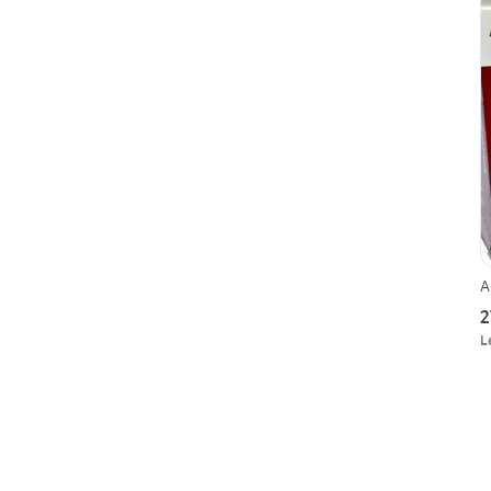
A
2
L