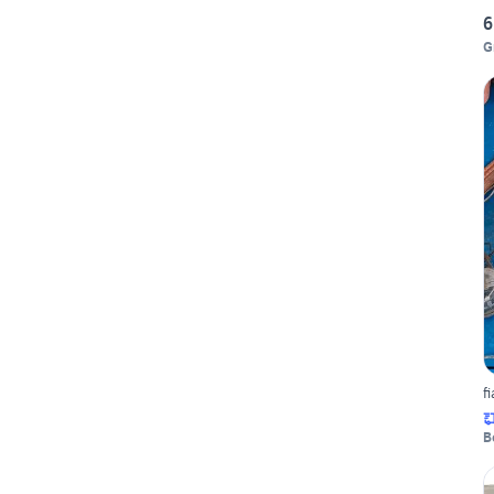
6
G
f
B