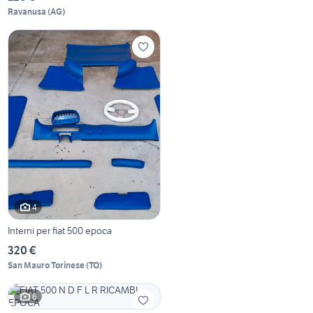
Ravanusa
(
AG
)
4
Interni per fiat 500 epoca
320 €
San Mauro Torinese
(
TO
)
6