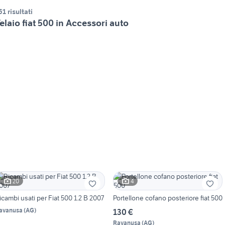
51 risultati
elaio fiat 500 in Accessori auto
20
4
icambi usati per Fiat 500 1.2 B 2007
Portellone cofano posteriore fiat 500
avanusa
(
AG
)
130 €
Ravanusa
(
AG
)