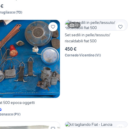
 €
rugliasco
(
TO
)
22
Set sedili in pelle/tessuto/
riscaldabili fiat 500
450 €
Cornedo Vicentino
(
VI
)
iat 500 epoca oggetti
osnasco
(
PV
)