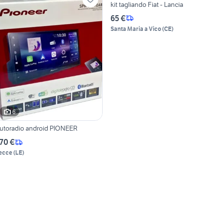
kit tagliando Fiat - Lancia
65 €
Santa Maria a Vico
(
CE
)
6
utoradio android PIONEER
70 €
ecce
(
LE
)