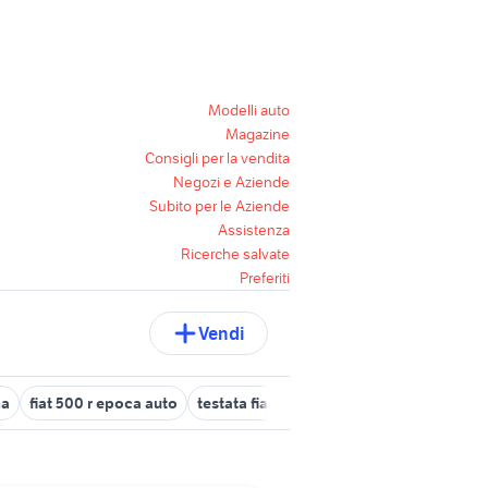
Modelli auto
Magazine
Consigli per la vendita
Negozi e Aziende
Subito per le Aziende
Assistenza
Ricerche salvate
Preferiti
Vendi
ma
fiat 500 r epoca auto
testata fiat 500 126 motori
fiat 500 15