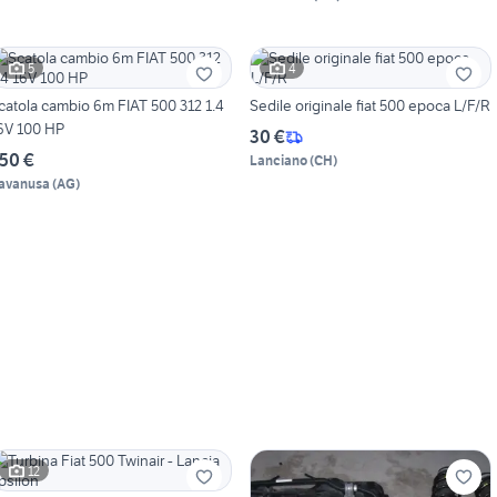
5
4
catola cambio 6m FIAT 500 312 1.4
Sedile originale fiat 500 epoca L/F/R
6V 100 HP
30 €
50 €
Lanciano
(
CH
)
avanusa
(
AG
)
12