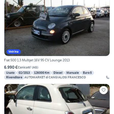
Vetrina
Fiat 500 1.3 Multijet 16V 95 CV Lounge 2013
6.990 €
Canicatti'
(
AG
)
Usato
02/2013
126000 Km
Diesel
Manuale
Euro 5
Rivenditore
AUTOMARKET di CANGIALOSI FRANCESCO