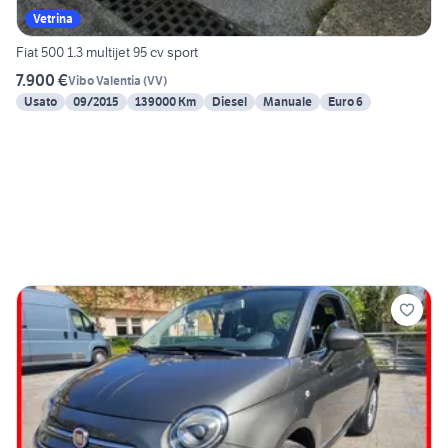
Vetrina
Fiat 500 1.3 multijet 95 cv sport
7.900 €
Vibo Valentia
(
VV
)
Usato
09/2015
139000 Km
Diesel
Manuale
Euro 6