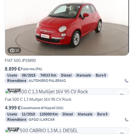
10
FIAT 500 JP19890
8.899 €
Palermo
(
PA
)
Usato
08/2015
74533 Km
Diesel
Manuale
Euro 5
Rivenditore
AUTOHERO PALERMO
12
Fiat 500 C 1.3 Multijet 16V 95 CV Rock
4.999 €
Casalnuovo di Napoli
(
NA
)
Usato
11/2010
120000 Km
Diesel
Manuale
Euro 5
Rivenditore
GFGD ILARCAR
6