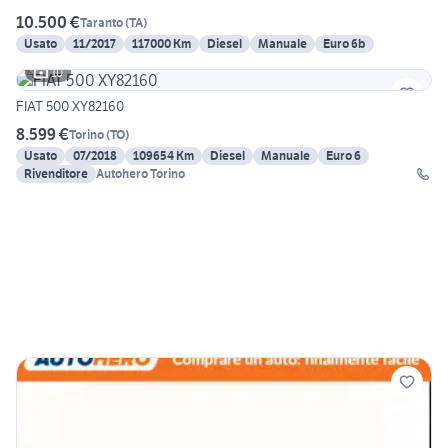
10.500 €
Taranto
(
TA
)
Usato
11/2017
117000 Km
Diesel
Manuale
Euro 6b
10
FIAT 500 XY82160
8.599 €
Torino
(
TO
)
Usato
07/2018
109654 Km
Diesel
Manuale
Euro 6
Rivenditore
Autohero Torino