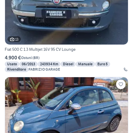
13
Fiat 500 C 1.3 Multijet 16V 95 CV Lounge
4.900 €
Ostuni
(
BR
)
Usato
06/2013
243934 Km
Diesel
Manuale
Euro 5
Rivenditore
FABRIZIO GARAGE