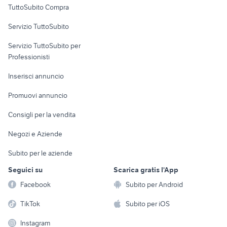
TuttoSubito Compra
commerciali
Servizio TuttoSubito
elettronica
per la casa e la
sports e hobby
Servizio TuttoSubito per
persona
Informatica
Animali
Professionisti
Arredamento e
Console e
Accessori per
Casalinghi
Inserisci annuncio
Videogiochi
animali
Elettrodomestici
Promuovi annuncio
Audio/Video
Musica e Film
Giardino e Fai da te
Consigli per la vendita
Fotografia
Libri e Riviste
Abbigliamento e
Negozi e Aziende
Telefonia
Strumenti Musicali
Accessori
Subito per le aziende
Sports
Tutto per i bambini
Seguici su
Scarica gratis l'App
Biciclette
Facebook
Subito per Android
Collezionismo
TikTok
Subito per iOS
Instagram