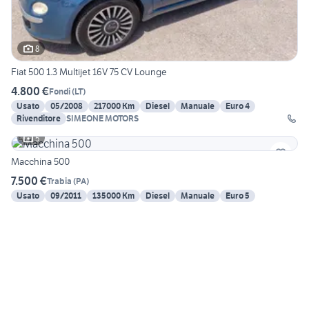
8
Fiat 500 1.3 Multijet 16V 75 CV Lounge
4.800 €
Fondi
(
LT
)
Usato
05/2008
217000 Km
Diesel
Manuale
Euro 4
Rivenditore
SIMEONE MOTORS
5
Macchina 500
7.500 €
Trabia
(
PA
)
Usato
09/2011
135000 Km
Diesel
Manuale
Euro 5