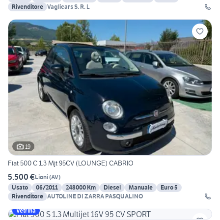
Rivenditore
Vaglicars S. R. L
19
Fiat 500 C 1.3 Mjt 95CV (LOUNGE) CABRIO
5.500 €
Lioni
(
AV
)
Usato
06/2011
248000 Km
Diesel
Manuale
Euro 5
Rivenditore
AUTOLINE DI ZARRA PASQUALINO
Vetrina