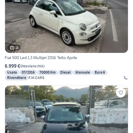
18
Fiat 500 Led 1.3 Multijet 2016 Tetto Aprile
6.999 €
Ottaviano
(
NA
)
Usato
07/2016
70000 Km
Diesel
Manuale
Euro 6
Rivenditore
F.M.CARS