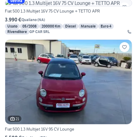
Vetrina
Fiat 500 1.3 Multijet 16V 75 CV Lounge + TETTO APR
3.990 €
Qualiano
(
NA
)
Usato
05/2008
200000 Km
Diesel
Manuale
Euro 4
Rivenditore
GP CAR SRL
21
Fiat 500 1.3 Multijet 16V 95 CV Lounge