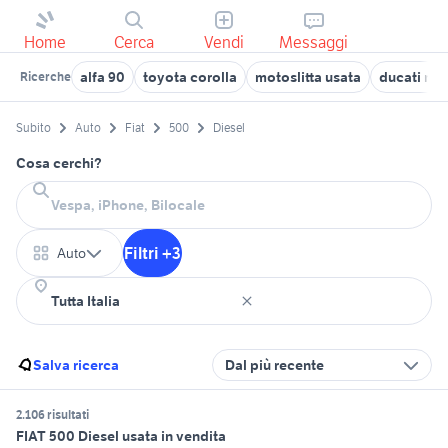
Home
Cerca
Vendi
Messaggi
alfa 90
toyota corolla
motoslitta usata
ducati mul
Ricerche
Subito
Auto
Fiat
500
Diesel
Cosa cerchi?
Filtri +3
Auto
Salva ricerca
Dal più recente
2.106 risultati
FIAT 500 Diesel usata in vendita