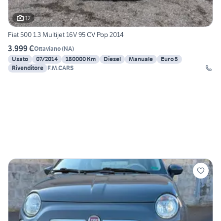
12
Fiat 500 1.3 Multijet 16V 95 CV Pop 2014
3.999 €
Ottaviano
(
NA
)
Usato
07/2014
180000 Km
Diesel
Manuale
Euro 5
Rivenditore
F.M.CARS