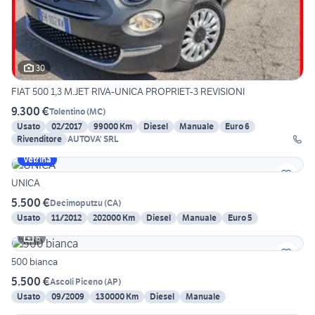
30
FIAT 500 1,3 M.JET RIVA-UNICA PROPRIET-3 REVISIONI
9.300 €
Tolentino
(
MC
)
Usato
02/2017
99000 Km
Diesel
Manuale
Euro 6
Rivenditore
AUTOVA' SRL
Vetrina
UNICA
5.500 €
Decimoputzu
(
CA
)
Usato
11/2012
202000 Km
Diesel
Manuale
Euro 5
6
500 bianca
5.500 €
Ascoli Piceno
(
AP
)
Usato
09/2009
130000 Km
Diesel
Manuale