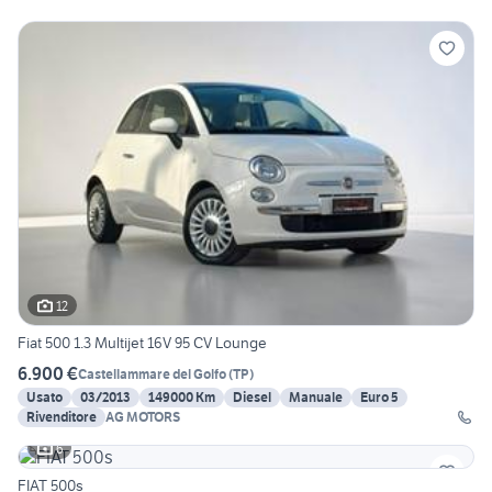
12
Fiat 500 1.3 Multijet 16V 95 CV Lounge
6.900 €
Castellammare del Golfo
(
TP
)
Usato
03/2013
149000 Km
Diesel
Manuale
Euro 5
Rivenditore
AG MOTORS
6
FIAT 500s