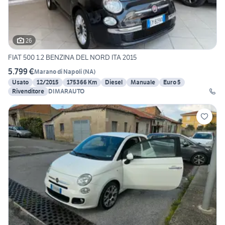
26
FIAT 500 1.2 BENZINA DEL NORD ITA 2015
5.799 €
Marano di Napoli
(
NA
)
Usato
12/2015
175366 Km
Diesel
Manuale
Euro 5
Rivenditore
DIMARAUTO