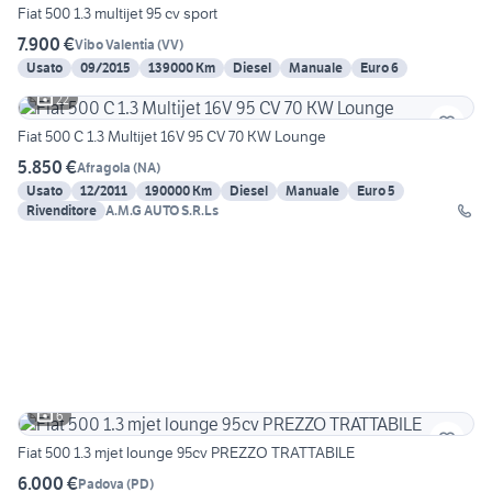
Fiat 500 1.3 multijet 95 cv sport
7.900 €
Vibo Valentia
(
VV
)
Usato
09/2015
139000 Km
Diesel
Manuale
Euro 6
22
Fiat 500 C 1.3 Multijet 16V 95 CV 70 KW Lounge
5.850 €
Afragola
(
NA
)
Usato
12/2011
190000 Km
Diesel
Manuale
Euro 5
Rivenditore
A.M.G AUTO S.R.Ls
6
Fiat 500 1.3 mjet lounge 95cv PREZZO TRATTABILE
6.000 €
Padova
(
PD
)