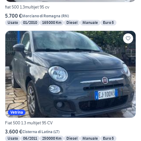
fiat 500 1.3multijet 95 cv
5.700 €
Morciano di Romagna
(
RN
)
Usato
01/2010
165000 Km
Diesel
Manuale
Euro 5
Vetrina
Fiat 500 1.3 multijet 95 CV
3.600 €
Cisterna di Latina
(
LT
)
Usato
06/2011
250000 Km
Diesel
Manuale
Euro 5