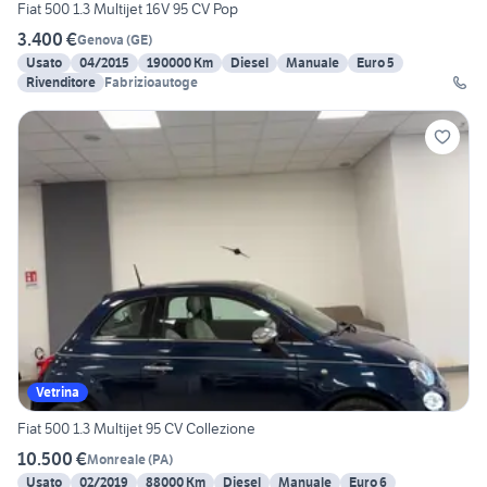
Fiat 500 1.3 Multijet 16V 95 CV Pop
3.400 €
Genova
(
GE
)
Usato
04/2015
190000 Km
Diesel
Manuale
Euro 5
Rivenditore
Fabrizioautoge
Vetrina
Fiat 500 1.3 Multijet 95 CV Collezione
10.500 €
Monreale
(
PA
)
Usato
02/2019
88000 Km
Diesel
Manuale
Euro 6