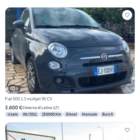
6
Fiat 500 1.3 multijet 95 CV
3.600 €
Cisterna di Latina
(
LT
)
Usato
06/2011
250000 Km
Diesel
Manuale
Euro 5