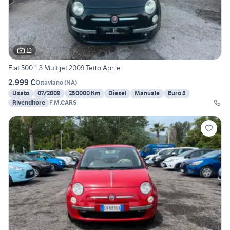
12
Fiat 500 1.3 Multijet 2009 Tetto Aprile
2.999 €
Ottaviano
(
NA
)
Usato
07/2009
250000 Km
Diesel
Manuale
Euro 5
Rivenditore
F.M.CARS