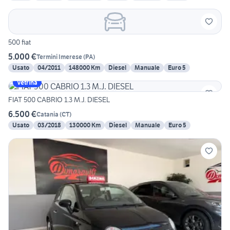
500 fiat
5.000 €
Termini Imerese
(
PA
)
Usato
04/2011
148000 Km
Diesel
Manuale
Euro 5
Vetrina
FIAT 500 CABRIO 1.3 M.J. DIESEL
6.500 €
Catania
(
CT
)
Usato
03/2018
130000 Km
Diesel
Manuale
Euro 5