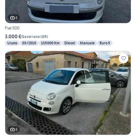
6
Fiat 500
3.000 €
Gavorrano
(
GR
)
Usato
03/2010
135000 Km
Diesel
Manuale
Euro 5
6