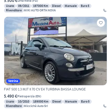
5.500 €
Orta Nova
(
FG
)
Usato
09/2011
197000 Km
Diesel
Manuale
Euro 5
Rivenditore
MIKI AUTO ORTA NOVA
Vetrina
FIAT 500 1.3 MJT II 70 CV E4 TURBINA BASSA LOUNGE
5.490 €
Pietraperzia
(
EN
)
Usato
10/2010
189000 Km
Diesel
Manuale
Euro 5
Rivenditore
Miccichè Auto Srl