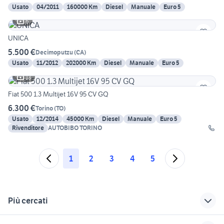
Usato
04/2011
160000 Km
Diesel
Manuale
Euro 5
6
UNICA
5.500 €
Decimoputzu
(
CA
)
Usato
11/2012
202000 Km
Diesel
Manuale
Euro 5
13
Fiat 500 1.3 Multijet 16V 95 CV GQ
6.300 €
Torino
(
TO
)
Usato
12/2014
45000 Km
Diesel
Manuale
Euro 5
Rivenditore
AUTOBIBO TORINO
1
2
3
4
5
Più cercati
Correlati
Richerche simili
Suggerimenti