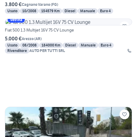
3.800 €
Cagnano Varano
(
FG
)
Usato
10/2008
154579 Km
Diesel
Manuale
Euro 4
Vetrina
Fiat 500 1.3 Multijet 16V 75 CV Lounge
5.000 €
Arezzo
(
AR
)
Usato
08/2008
184000 Km
Diesel
Manuale
Euro 4
Rivenditore
AUTO PER TUTTI SRL