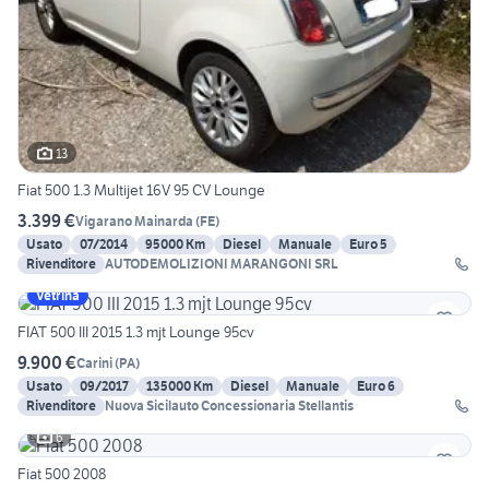
13
Fiat 500 1.3 Multijet 16V 95 CV Lounge
3.399 €
Vigarano Mainarda
(
FE
)
Usato
07/2014
95000 Km
Diesel
Manuale
Euro 5
Rivenditore
AUTODEMOLIZIONI MARANGONI SRL
Vetrina
FIAT 500 III 2015 1.3 mjt Lounge 95cv
9.900 €
Carini
(
PA
)
Usato
09/2017
135000 Km
Diesel
Manuale
Euro 6
Rivenditore
Nuova Sicilauto Concessionaria Stellantis
6
Fiat 500 2008